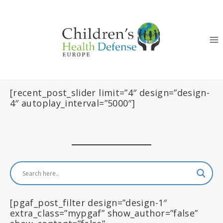
Salta
al
contenuto
[recent_post_slider limit=”4″ design=”design-
4″ autoplay_interval=”5000″]
[pgaf_post_filter design=”design-1″
extra_class=”mypgaf” show_author=”false”