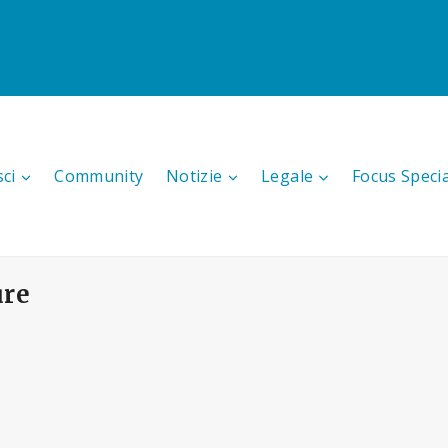
sci
Community
Notizie
Legale
Focus Speci
ure