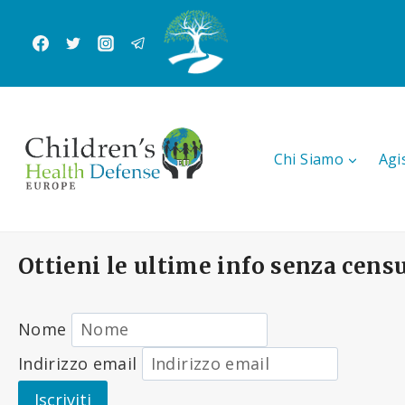
Salta
al
contenuto
Chi Siamo
Agi
Ottieni le ultime info senza cens
Nome
Indirizzo email
Iscriviti