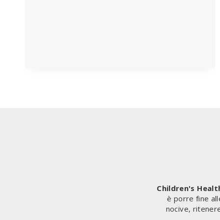
DELLA
CARTELLA
CLINICA
ELETTRONICA
Children's Heal
è porre fine al
nocive, ritener