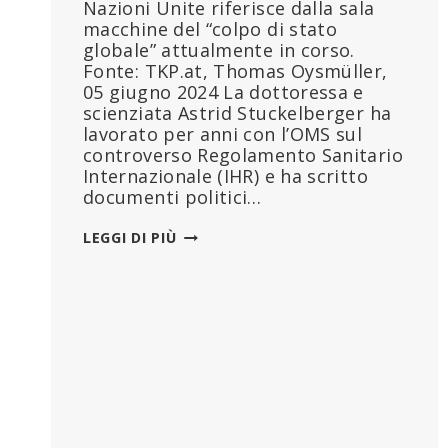
Nazioni Unite riferisce dalla sala
macchine del “colpo di stato
globale” attualmente in corso.
Fonte: TKP.at, Thomas Oysmüller,
05 giugno 2024 La dottoressa e
scienziata Astrid Stuckelberger ha
lavorato per anni con l’OMS sul
controverso Regolamento Sanitario
Internazionale (IHR) e ha scritto
documenti politici…
UN
LEGGI DI PIÙ
INSIDER
DELL’OMS
SULLA
GUERRA
DELL’ONU
ALLA
VITA