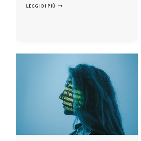
LA
LEGGI DI PIÙ
“LEGGE
PFIZER”
APPROVATA
DAL
PARLAMENTO
FRANCESE