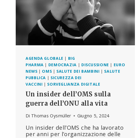
AGENDA GLOBALE
|
BIG
PHARMA
|
DEMOCRAZIA
|
DISCUSSIONE
|
EURO
NEWS
|
OMS
|
SALUTE DEI BAMBINI
|
SALUTE
PUBBLICA
|
SICUREZZA DEI
VACCINI
|
SORVEGLIANZA DIGITALE
Un insider dell’OMS sulla
guerra dell’ONU alla vita
Di
Thomas Oysmüller
Giugno 5, 2024
Un insider dell’OMS che ha lavorato
per anni per l’organizzazione delle