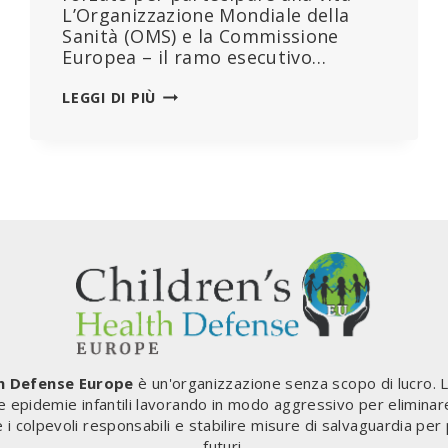
L’Organizzazione Mondiale della
Sanità (OMS) e la Commissione
Europea – il ramo esecutivo…
“CONDANNA
LEGGI DI PIÙ
A
MORTE
PER
MILIONI
DI
PERSONE”:
L’OMS
E
L’UE
LANCIANO
UNA
NUOVA
INIZIATIVA
th Defense Europe
è un'organizzazione senza scopo di lucro. 
PER
le epidemie infantili lavorando in modo aggressivo per eliminar
IL
e i colpevoli responsabili e stabilire misure di salvaguardia per
PASSAPORTO
futuri.