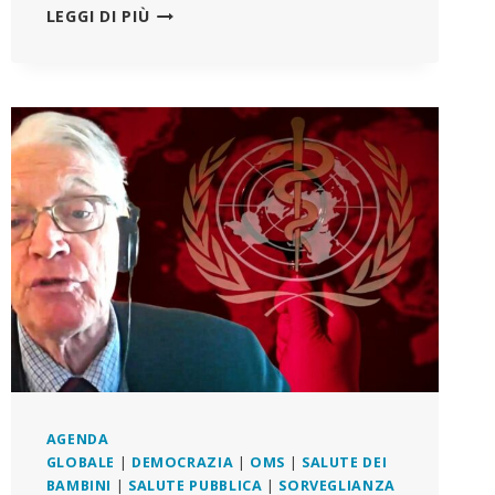
KLAUS
LEGGI DI PIÙ
SCHWAB
LASCERÀ
LA
SUA
POSIZIONE
AL
VERTICE,
MENTRE
IL
WEF
CERCA
DI
DIVENTARE
LEADER
GLOBALE
NELLA
“COOPERAZIONE”
PUBBLICO-
AGENDA
PRIVATO
GLOBALE
|
DEMOCRAZIA
|
OMS
|
SALUTE DEI
BAMBINI
|
SALUTE PUBBLICA
|
SORVEGLIANZA