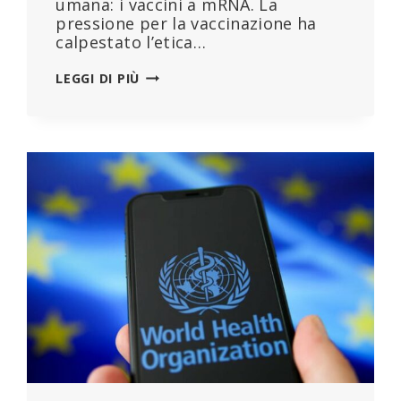
umana: i vaccini a mRNA. La
pressione per la vaccinazione ha
calpestato l’etica…
MINATO
LEGGI DI PIÙ
IL
CODICE
DI
NORIMBERGA:
“I
PROTOCOLLI
RKI
DEVONO
PORTARE
ALL’ALLONTANAMENTO
DALL’OMS!”