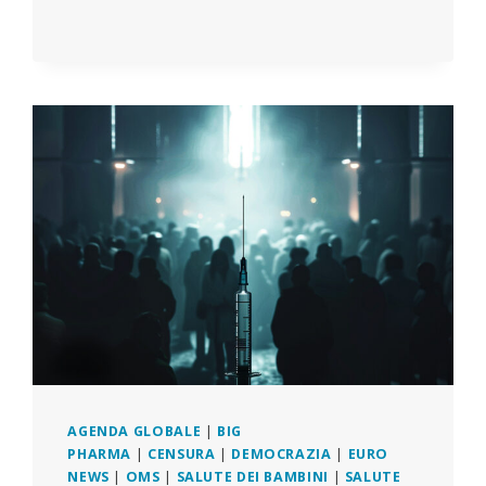
AGENDA GLOBALE
|
BIG
PHARMA
|
CENSURA
|
DEMOCRAZIA
|
EURO
NEWS
|
OMS
|
SALUTE DEI BAMBINI
|
SALUTE