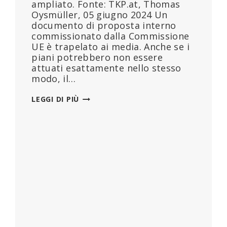
ampliato. Fonte: TKP.at, Thomas
Oysmüller, 05 giugno 2024 Un
documento di proposta interno
commissionato dalla Commissione
UE è trapelato ai media. Anche se i
piani potrebbero non essere
attuati esattamente nello stesso
modo, il…
SONO
LEGGI DI PIÙ
TRAPELATI
I
NUOVI
PIANI
DI
SORVEGLIANZA
DELL’UE