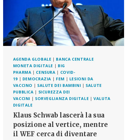
AGENDA GLOBALE
|
BANCA CENTRALE
MONETA DIGITALE
|
BIG
PHARMA
|
CENSURA
|
COVID-
19
|
DEMOCRAZIA
|
FEM
|
LESIONI DA
VACCINO
|
SALUTE DEI BAMBINI
|
SALUTE
PUBBLICA
|
SICUREZZA DEI
VACCINI
|
SORVEGLIANZA DIGITALE
|
VALUTA
DIGITALE
Klaus Schwab lascerà la sua
posizione al vertice, mentre
il WEF cerca di diventare