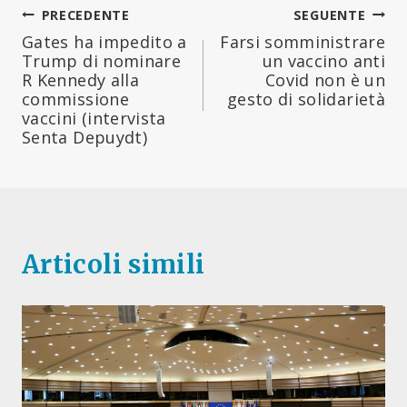
Navigazione
PRECEDENTE
SEGUENTE
Gates ha impedito a
Farsi somministrare
articoli
Trump di nominare
un vaccino anti
R Kennedy alla
Covid non è un
commissione
gesto di solidarietà
vaccini (intervista
Senta Depuydt)
Articoli simili