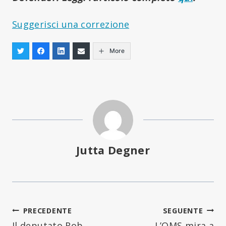
Suggerisci una correzione
More
Jutta Degner
Navigazione
PRECEDENTE
SEGUENTE
Il deputato Rob
L’OMS mira a