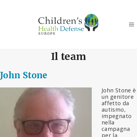
Salta
al
contenuto
Il team
John Stone
John Stone è
un genitore
affetto da
autismo,
impegnato
nella
campagna
per la