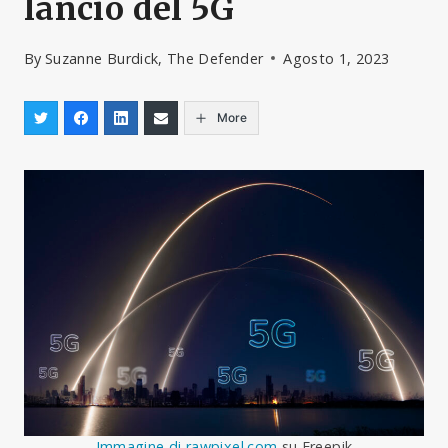
lancio del 5G
By
Suzanne Burdick, The Defender
Agosto 1, 2023
More
Immagine di rawpixel.com
su Freepik