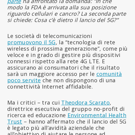
parte
ha affrontato la domanda: “In che
modo la FDA è arrivata alla sua posizione
riguardo cellulari e cancro? La seconda parte
si chiede: Cosa c’è dietro il lancio del 5G?”
Le società di telecomunicazioni
promuovono il 5G
, la “tecnologia di rete
wireless di prossima generazione”, come più
veloce e in grado di gestire più dispositivi
connessi rispetto alla rete 4G LTE. E
assicurano ai consumatori che il risultato
sarà un maggiore accesso per le
comunità
poco servite
che non dispongono di una
connettività Internet affidabile.
Ma i critici – tra cui
Theodora Scarato
,
direttrice esecutiva del gruppo no-profit di
ricerca ed educazione
Environmental Health
Trust
– hanno affermato che il lancio del 5G
è legato più all’avidità aziendale che
all’obiettivo di aiutare le persone ad