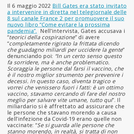
Il 6 maggio 2022
Bill Gates era stato invitato
a intervenire in diretta nel telegiornale delle
8 sul canale France 2 per promuovere il suo
nuovo libro “Come evitare la prossima
pandemia”.
Nell’intervista, Gates accusava i
“
teorici della cospirazione
” di avere
“
completamente rigirato la frittata dicendo
che guadagno miliardi per uccidere la gente
”
denunciando poi:
“In un certo senso questo
fa sorridere, ma è anche problematico.
Scoraggia le persone dal farsi il vaccino, che
è il nostro miglior strumento per prevenire i
decessi. In questo caso, diventa tragico e
vorrei che venissero fuori i fatti: è un ottimo
vaccino, stavamo cercando di fare del nostro
meglio per salvare vite umane, tutto qui
”. Il
miliardario si è affrettato ad assicurare che
le persone che stavano morendo a causa
dell’infezione da Covid-19 erano quelle non
vaccinate: “
Se si guarda alle persone che
stanno morendo, in realtà, si tratta di non