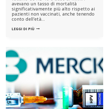
avevano un tasso di mortalità
significativamente più alto rispetto ai
pazienti non vaccinati, anche tenendo
conto dell’età…
LO
LEGGI DI PIÙ
STUDIO
RILEVA
CHE
I
PAZIENTI
COVID
VACCINATI
SONO
MORTI
A
UN
TASSO
QUASI
DOPPIO
RISPETTO