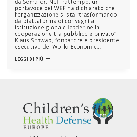
da Semafor. Nel frattempo, un
portavoce del WEF ha dichiarato che
l’organizzazione si sta “trasformando
da piattaforma di convegni a
istituzione globale leader nella
cooperazione tra pubblico e privato”.
Klaus Schwab, fondatore e presidente
esecutivo del World Economic…
KLAUS
LEGGI DI PIÙ
SCHWAB
LASCERÀ
LA
SUA
POSIZIONE
AL
VERTICE,
MENTRE
IL
WEF
CERCA
DI