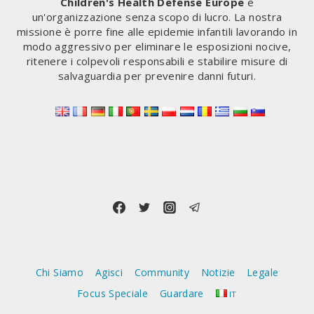
Children's Health Defense Europe
è
DIVENTARE
un'organizzazione senza scopo di lucro. La nostra
LEADER
missione è porre fine alle epidemie infantili lavorando in
GLOBALE
modo aggressivo per eliminare le esposizioni nocive,
NELLA
ritenere i colpevoli responsabili e stabilire misure di
“COOPERAZIONE”
salvaguardia per prevenire danni futuri.
PUBBLICO-
PRIVATO
Chi Siamo
Agisci
Community
Notizie
Legale
Focus Speciale
Guardare
IT