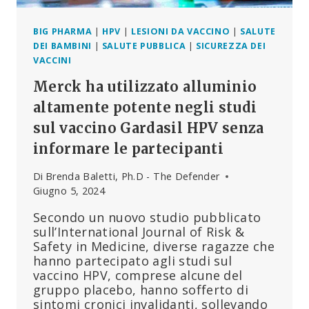
AI
NON
VACCINATI
BIG PHARMA
|
HPV
|
LESIONI DA VACCINO
|
SALUTE
DEI BAMBINI
|
SALUTE PUBBLICA
|
SICUREZZA DEI
VACCINI
Merck ha utilizzato alluminio
altamente potente negli studi
sul vaccino Gardasil HPV senza
informare le partecipanti
Di
Brenda Baletti, Ph.D - The Defender
Giugno 5, 2024
Secondo un nuovo studio pubblicato
sull’International Journal of Risk &
Safety in Medicine, diverse ragazze che
hanno partecipato agli studi sul
vaccino HPV, comprese alcune del
gruppo placebo, hanno sofferto di
sintomi cronici invalidanti, sollevando