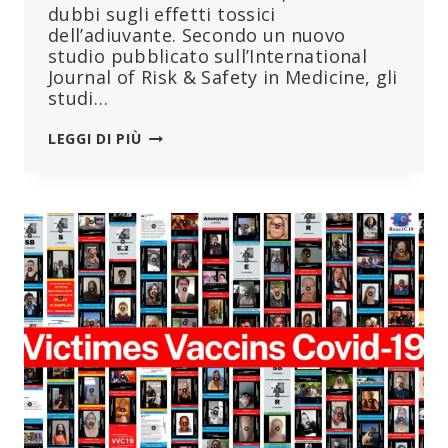
dubbi sugli effetti tossici
dell’adiuvante. Secondo un nuovo
studio pubblicato sull’International
Journal of Risk & Safety in Medicine, gli
studi…
MERCK
LEGGI DI PIÙ
HA
UTILIZZATO
ALLUMINIO
ALTAMENTE
POTENTE
NEGLI
STUDI
SUL
VACCINO
GARDASIL
HPV
SENZA
INFORMARE
LE