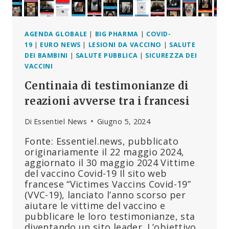
PARTECIPANTI
AGENDA GLOBALE
|
BIG PHARMA
|
COVID-
19
|
EURO NEWS
|
LESIONI DA VACCINO
|
SALUTE
DEI BAMBINI
|
SALUTE PUBBLICA
|
SICUREZZA DEI
VACCINI
Centinaia di testimonianze di
reazioni avverse tra i francesi
Di
Essentiel News
Giugno 5, 2024
Fonte: Essentiel.news, pubblicato
originariamente il 22 maggio 2024,
aggiornato il 30 maggio 2024 Vittime
del vaccino Covid-19 Il sito web
francese “Victimes Vaccins Covid-19”
(VVC-19), lanciato l’anno scorso per
aiutare le vittime del vaccino e
pubblicare le loro testimonianze, sta
diventando un sito leader. L’obiettivo