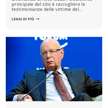
principale del sito è raccogliere le
testimonianze delle vittime del…
CENTINAIA
LEGGI DI PIÙ
DI
TESTIMONIANZE
DI
REAZIONI
AVVERSE
TRA
I
FRANCESI