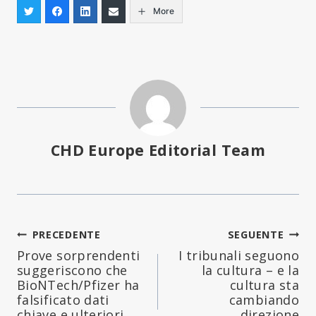
More
CHD Europe Editorial Team
Navigazione
PRECEDENTE
SEGUENTE
Prove sorprendenti
I tribunali seguono
articoli
suggeriscono che
la cultura – e la
BioNTech/Pfizer ha
cultura sta
falsificato dati
cambiando
chiave e ulteriori
direzione