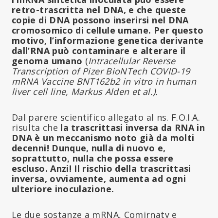
retro-trascritta nel DNA, e che queste
copie di DNA possono inserirsi nel DNA
cromosomico di cellule umane. Per questo
motivo, l’informazione genetica derivante
dall’RNA può contaminare e alterare il
genoma umano
(
Intracellular Reverse
Transcription of Pizer BioNTech COVID-19
mRNA Vaccine BNT162b2 in vitro in human
liver cell line, Markus Alden et al.).
Dal parere scientifico allegato al ns. F.O.I.A.
risulta che
la trascrittasi inversa da RNA in
DNA è un meccanismo noto già da molti
decenni! Dunque, nulla di nuovo e,
soprattutto, nulla che possa essere
escluso. Anzi! Il rischio della trascrittasi
inversa, ovviamente, aumenta ad ogni
ulteriore inoculazione.
Le due sostanze a mRNA, Comirnaty e