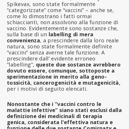
Spikevax, sono state formalmente
“categorizzate” come “vaccini” – anche se,
come lo dimostrano i fatti ormai
schiaccianti, non assolvono alla funzione di
vaccino. Evidentemente sono sostanze che,
sulla base di un
labelling di mera
convenienza
, a prescindere dalla loro reale
natura, sono state formalmente definite
“vaccini” senza averne tale funzione. A
prescindere dall’ evidente erroneo
“labelling”,
queste due sostanze avrebbero
dovuto essere, comunque, sottoposte a
sperimentazione in merito alla geno-
tossicità, cancerogenicità
e mutagenicità,
per i motivi di seguito elencati.
Nonostante che i “vaccini contro le
malattie infettive” siano stati esclusi dalla
definizione dei medicinali di terapia
genica, considerata l’effettiva natura e
funzione delle due sostanze Comirnaty e