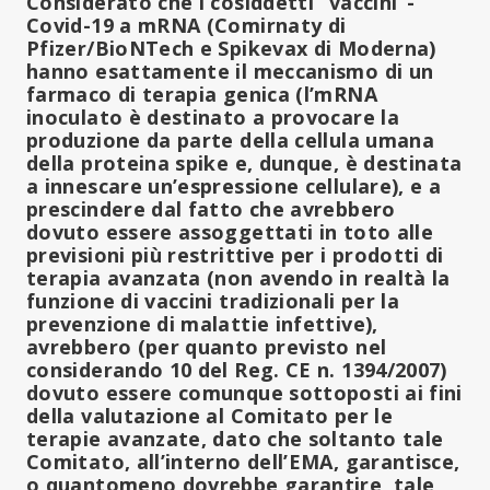
Considerato che i cosiddetti “vaccini”-
Covid-19 a mRNA (Comirnaty di
Pfizer/BioNTech e Spikevax di Moderna)
hanno esattamente il meccanismo di un
farmaco di terapia genica (l’mRNA
inoculato è destinato a provocare la
produzione da parte della cellula umana
della proteina spike e, dunque, è destinata
a innescare un’espressione cellulare), e a
prescindere dal fatto che avrebbero
dovuto essere assoggettati in toto alle
previsioni più restrittive per i prodotti di
terapia avanzata (non avendo in realtà la
funzione di vaccini tradizionali per la
prevenzione di malattie infettive),
avrebbero (per quanto previsto nel
considerando 10 del Reg. CE n. 1394/2007)
dovuto essere comunque sottoposti ai fini
della valutazione al Comitato per le
terapie avanzate, dato che soltanto tale
Comitato, all’interno dell’EMA, garantisce,
o quantomeno dovrebbe garantire, tale