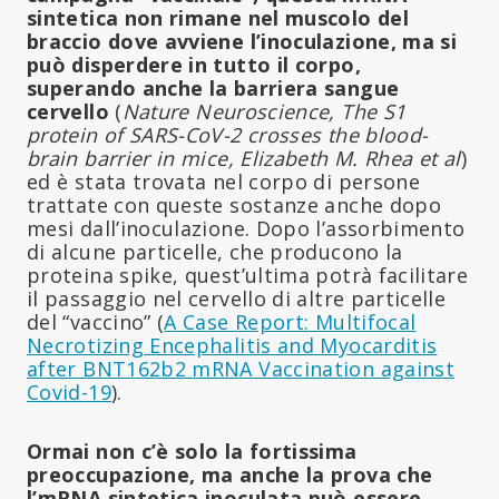
sintetica non rimane nel muscolo del
braccio dove avviene l’inoculazione, ma si
può disperdere in tutto il corpo,
superando anche la barriera sangue
cervello
(
Nature Neuroscience, The S1
protein of SARS-CoV-2 crosses the blood-
brain barrier in mice, Elizabeth M. Rhea et al
)
ed è stata trovata nel corpo di persone
trattate con queste sostanze anche dopo
mesi dall’inoculazione. Dopo l’assorbimento
di alcune particelle, che producono la
proteina spike, quest’ultima potrà facilitare
il passaggio nel cervello di altre particelle
del “vaccino” (
A Case Report: Multifocal
Necrotizing Encephalitis and Myocarditis
after BNT162b2 mRNA Vaccination against
Covid-19
).
Ormai non c’è solo la fortissima
preoccupazione, ma anche la prova che
l’mRNA sintetica inoculata può essere