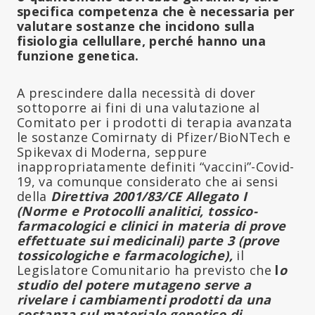
specifica competenza che è necessaria per
valutare sostanze che incidono sulla
fisiologia cellullare, perché hanno una
funzione genetica.
A prescindere dalla necessità di dover
sottoporre ai fini di una valutazione al
Comitato per i prodotti di terapia avanzata
le sostanze Comirnaty di Pfizer/BioNTech e
Spikevax di Moderna, seppure
inappropriatamente definiti “vaccini”-Covid-
19, va comunque considerato che ai sensi
della
Direttiva 2001/83/CE Allegato I
(Norme e Protocolli analitici, tossico-
farmacologici e clinici in materia di prove
effettuate sui medicinali) parte 3 (prove
tossicologiche e farmacologiche),
il
Legislatore Comunitario ha previsto che
l
o
studio del potere mutageno serve a
rivelare i cambiamenti prodotti da una
sostanza sul materiale genetico di