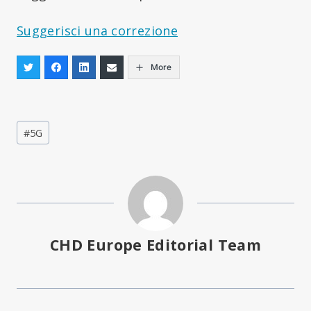
Suggerisci una correzione
More
Tag
#
5G
articolo:
CHD Europe Editorial Team