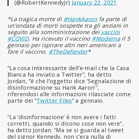
(@RobertKennedyJr)
January 22, 2021
*La tragica morte di
#HankAaron
fa parte di
un’ondata di morti sospette tra gli anziani in
seguito alla somministrazione dei
vaccini
#COVID
. Ha ricevuto il vaccino
#Moderna
il 5
gennaio per ispirare altri neri americani a
fare il vaccino.
#TheDefender
*
“La cosa interessante dell’e-mail che la Casa
Bianca ha inviato a Twitter”, ha detto
Jordan, “è che l’oggetto dice ‘Segnalazione di
disinformazione su Hank Aaron'”,
riferendosi alle informazioni rilasciate come
parte dei “
Twitter Files
” a gennaio.
“La ‘disinformazione’ è non avere i fatti
corretti, quando si dicono cose non vere”,
ha detto Jordan. “Ma se si guarda al tweet
del signor Kennedy, non c’era nulla di