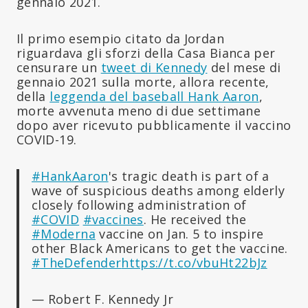
gennaio 2021.
Il primo esempio citato da Jordan
riguardava gli sforzi della Casa Bianca per
censurare un
tweet di Kennedy
del mese di
gennaio 2021 sulla morte, allora recente,
della
leggenda del baseball Hank Aaron
,
morte avvenuta meno di due settimane
dopo aver ricevuto pubblicamente il vaccino
COVID-19.
#HankAaron
's tragic death is part of a
wave of suspicious deaths among elderly
closely following administration of
#COVID
#vaccines
. He received the
#Moderna
vaccine on Jan. 5 to inspire
other Black Americans to get the vaccine.
#TheDefender
https://t.co/vbuHt22bJz
— Robert F. Kennedy Jr