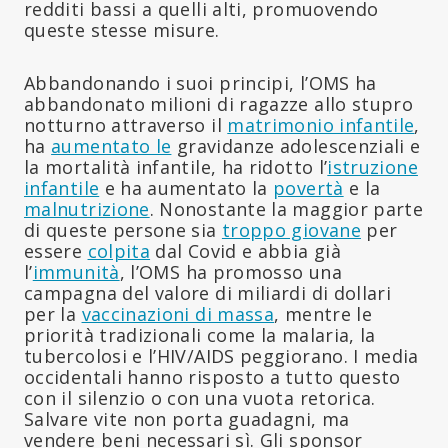
redditi bassi a quelli alti, promuovendo
queste stesse misure.
Abbandonando i suoi principi, l’OMS ha
abbandonato milioni di ragazze allo stupro
notturno attraverso il
matrimonio infantile
,
ha
aumentato le
gravidanze adolescenziali e
la mortalità infantile, ha ridotto l’
istruzione
infantile
e ha aumentato la
povertà
e la
malnutrizione
. Nonostante la maggior parte
di queste persone sia
troppo giovane
per
essere
colpita
dal Covid e abbia già
l’
immunità
, l’OMS ha promosso una
campagna del valore di miliardi di dollari
per la
vaccinazioni di massa
, mentre le
priorità tradizionali come la malaria, la
tubercolosi e l’HIV/AIDS peggiorano. I media
occidentali hanno risposto a tutto questo
con il silenzio o con una vuota retorica.
Salvare vite non porta guadagni, ma
vendere beni necessari sì. Gli sponsor