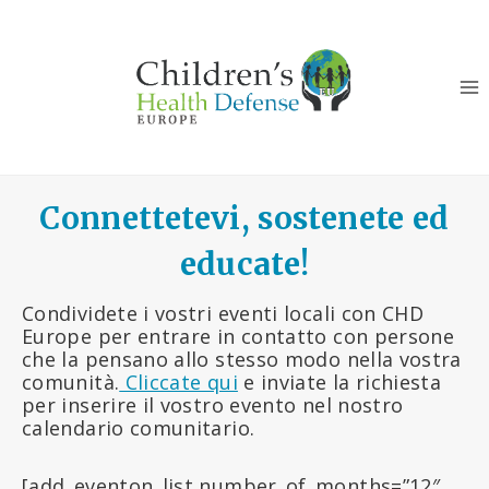
Salta
al
contenuto
Connettetevi, sostenete ed
educate!
Condividete i vostri eventi locali con CHD
Europe per entrare in contatto con persone
che la pensano allo stesso modo nella vostra
comunità.
Cliccate qui
e inviate la richiesta
per inserire il vostro evento nel nostro
calendario comunitario.
[add_eventon_list number_of_months=”12″