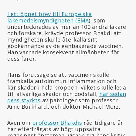
I ett öppet brev till Europeiska
läkemedelsmyndigheten (EMA
), som
undertecknades av mer än 100 andra läkare
och forskare, krävde professor Bhakdi att
myndigheten skulle återkalla sitt
godkännande av de genbaserade vaccinen.
Han varnade konsekvent allmänheten för
dess faror.
Hans förutsägelse att vaccinen skulle
framkalla autoimmun inflammation och
kärlskador i hela kroppen, vilket skulle leda
till allvarliga skador och dödsfall,
har sedan
dess styrkts
av patologer som professor
Arne Burkhardt och doktor Michael Mörz.
Även om
professor Bhakdis
råd tidigare år
har efterfrågats av högt uppsatta
regeringstjänstemän, visade sig hans kritik