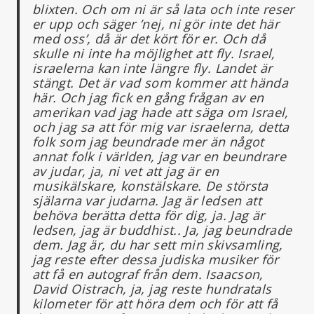
blixten. Och om ni är så lata och inte reser
er upp och säger ’nej, ni gör inte det här
med oss’, då är det kört för er. Och då
skulle ni inte ha möjlighet att fly. Israel,
israelerna kan inte längre fly. Landet är
stängt. Det är vad som kommer att hända
här. Och jag fick en gång frågan av en
amerikan vad jag hade att säga om Israel,
och jag sa att för mig var israelerna, detta
folk som jag beundrade mer än något
annat folk i världen, jag var en beundrare
av judar, ja, ni vet att jag är en
musikälskare, konstälskare. De största
själarna var judarna. Jag är ledsen att
behöva berätta detta för dig, ja. Jag är
ledsen, jag är buddhist..
Ja, jag beundrade
dem. Jag är, du har sett min skivsamling,
jag reste efter dessa judiska musiker för
att få en autograf från dem. Isaacson,
David Oistrach, ja, jag reste hundratals
kilometer för att höra dem och för att få