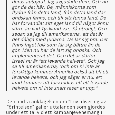
deras autograf. Jag avgudade dem. Och nu
gör de det här. De, människorna som
flydde från detta land, från detta land där
ondskan fanns, och till sitt funna land. De
har förvandlat sitt eget land till något ännu
värre än vad Tyskland var. Så otroligt. Och
sedan sa jag till amerikanerna, att det är
det dåliga med judarna. De lär sig bra. Det
finns inget folk som lär sig bättre än de
gör. Men nu har de lärt sig ondska. Och
implementerat det. Och det är därför
Israel nu är ”ett levande helvete”. Och jag
sa till amerikanerna, ”och om ni inte är
försiktiga kommer Amerika också att bli ett
levande helvete, och jag säger er nu, ert
land kommer att förvandlas till ett levande
helvete om ni inte snart reser er upp.”
Den andra anklagelsen om ”trivialisering av
Förintelsen” gäller uttalanden som gjordes
under ett tal vid ett kampanjevenemang i