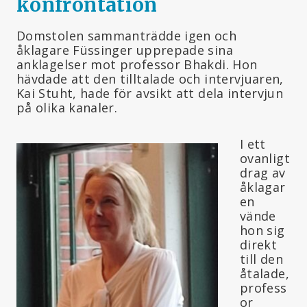
konfrontation
Domstolen sammanträdde igen och
åklagare Füssinger upprepade sina
anklagelser mot professor Bhakdi. Hon
hävdade att den tilltalade och intervjuaren,
Kai Stuht, hade för avsikt att dela intervjun
på olika kanaler.
I ett
ovanligt
drag av
åklagar
en
vände
hon sig
direkt
till den
åtalade,
profess
or