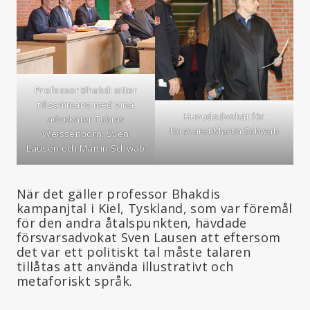
Professor Bhakdi sitter
tillsammans med sina
Huvudadvokat för
advokater Tobias
försvaret Martin Schwab
Weissenborn, Sven
Lausen och Martin Schwab
När det gäller professor Bhakdis
kampanjtal i Kiel, Tyskland, som var föremål
för den andra åtalspunkten, hävdade
försvarsadvokat Sven Lausen att eftersom
det var ett politiskt tal måste talaren
tillåtas att använda illustrativt och
metaforiskt språk.