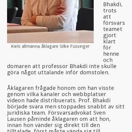
Bhakdi,
trots
att
försvars
teamet
gjort
klart
Kiels allmänna åklagare Silke Füssinger
för
henne
och
domaren att professor Bhakdi inte skulle
göra något uttalande inför domstolen.
Åklagaren frågade honom om han visste
genom vilka kanaler och webbplatser
videon hade distribuerats. Prof. Bhakdi
började svara men stoppades snabbt av sitt
juridiska team. Försvarsadvokat Sven
Lausen påminde åklagaren om att hon,
innan hon vänder sig direkt till den
tilltalade, först måste vända sig till