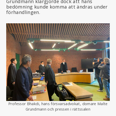
Grundmann klargjorde dock att hans
bedömning kunde komma att ändras under
förhandlingen.
Professor Bhakdi, hans försvarsadvokat, domare Malte
Grundmann och pressen i rättssalen