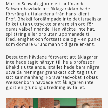
Martin Schwab gjorde ett anförande.
Schwab hävdade att åklagarsidan hade
förvrängt uttalandena från hans klient.
Prof. Bhakdi förolämpade inte det israeliska
folket utan uttryckte snarare sin oro för
deras välbefinnande. Han väckte inte hat,
splittring eller oro utan uppmanade till
fred, enighet och fortsatt dialog – en punkt
som domare Grundmann tidigare erkänt.
Dessutom hävdade försvaret att åklagaren
inte hade tagit hänsyn till hela professor
Bhakdis uttalande. Istället hade bara några
utvalda meningar granskats och tagits ur
sitt sammanhang. Försvarsadvokat Tobias
Weissenborn hävdade att åklagaren inte
gjort en grundlig utredning av fallet.