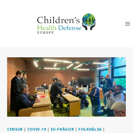
Skip
to
content
CENSUR
|
COVID-19
|
EU-FRÅGOR
|
FOLKHÄLSA
|