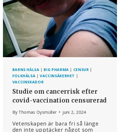
AV
MÄNNISKOR
I
BEHOV
AV
VÅRD
BARNS HÄLSA
|
BIG PHARMA
|
CENSUR
|
FOLKHÄLSA
|
VACCINSÄKERHET
|
VACCINSKADOR
Studie om cancerrisk efter
covid-vaccination censurerad
By
Thomas Oysmüller
juni 2, 2024
Vetenskapen är bara fri så länge
den inte upptäcker något som