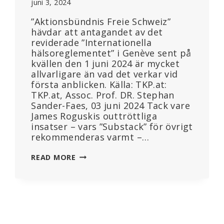
juni 3, 2024
”Aktionsbündnis Freie Schweiz”
hävdar att antagandet av det
reviderade ”Internationella
hälsoreglementet” i Genève sent på
kvällen den 1 juni 2024 är mycket
allvarligare än vad det verkar vid
första anblicken. Källa: TKP.at:
TKP.at, Assoc. Prof. DR. Stephan
Sander-Faes, 03 juni 2024 Tack vare
James Roguskis outtröttliga
insatser – vars ”Substack” för övrigt
rekommenderas varmt –…
HAR
READ MORE
WHO
LURAT
TILL
SIG
”PANDEMIFÖRDRAGET”
BAKVÄGEN?