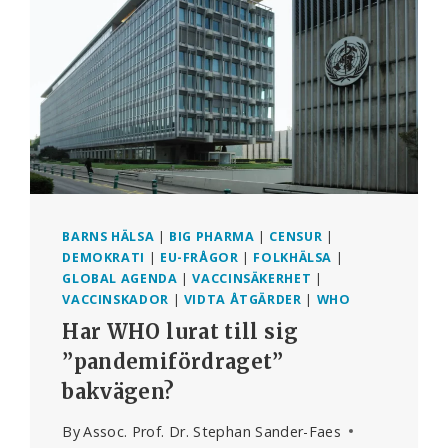
LÄNDER
BARNS HÄLSA
|
BIG PHARMA
|
CENSUR
|
DEMOKRATI
|
EU-FRÅGOR
|
FOLKHÄLSA
|
GLOBAL AGENDA
|
VACCINSÄKERHET
|
VACCINSKADOR
|
VIDTA ÅTGÄRDER
|
WHO
Har WHO lurat till sig
”pandemifördraget”
bakvägen?
By
Assoc. Prof. Dr. Stephan Sander-Faes