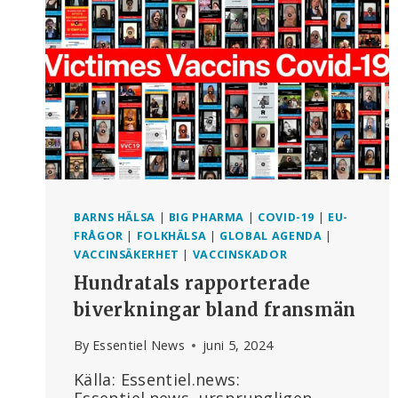
31
MAJ
2024
BARNS HÄLSA
|
BIG PHARMA
|
COVID-19
|
EU-
FRÅGOR
|
FOLKHÄLSA
|
GLOBAL AGENDA
|
VACCINSÄKERHET
|
VACCINSKADOR
Hundratals rapporterade
biverkningar bland fransmän
By
Essentiel News
juni 5, 2024
Källa: Essentiel.news: