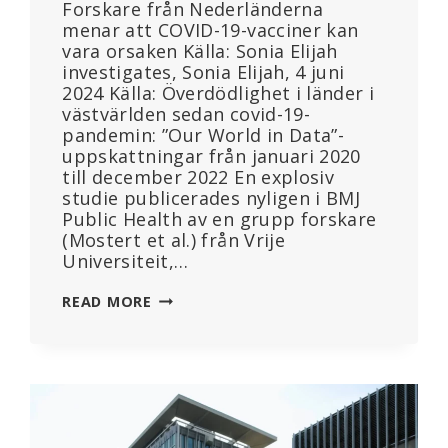
Forskare från Nederländerna
menar att COVID-19-vacciner kan
vara orsaken Källa: Sonia Elijah
investigates, Sonia Elijah, 4 juni
2024 Källa: Överdödlighet i länder i
västvärlden sedan covid-19-
pandemin: ”Our World in Data”-
uppskattningar från januari 2020
till december 2022 En explosiv
studie publicerades nyligen i BMJ
Public Health av en grupp forskare
(Mostert et al.) från Vrije
Universiteit,…
EXPLOSIV
READ MORE
STUDIE:
3
MILJONER
EXTRA
DÖDSFALL
I
47