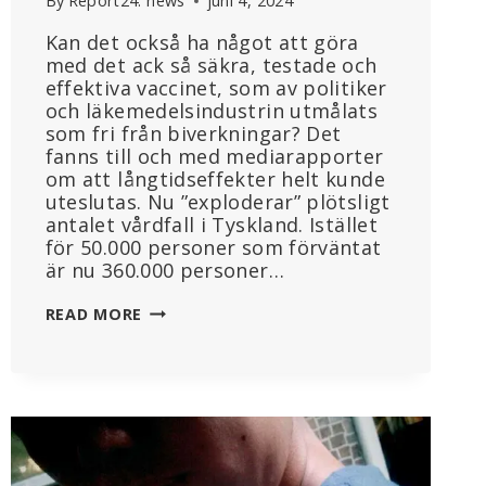
By
Report24. news
juni 4, 2024
Kan det också ha något att göra
med det ack så säkra, testade och
effektiva vaccinet, som av politiker
och läkemedelsindustrin utmålats
som fri från biverkningar? Det
fanns till och med mediarapporter
om att långtidseffekter helt kunde
uteslutas. Nu ”exploderar” plötsligt
antalet vårdfall i Tyskland. Istället
för 50.000 personer som förväntat
är nu 360.000 personer…
EFTER
READ MORE
TRE
ÅR
AV
MRNA-
VACCINATIONSKAMPANJER,
”EXPLOSIV”
ÖKNING