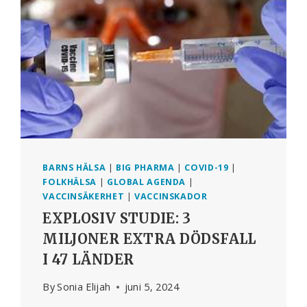
DEN
9
JUNI
2024
BARNS HÄLSA
|
BIG PHARMA
|
COVID-19
|
FOLKHÄLSA
|
GLOBAL AGENDA
|
VACCINSÄKERHET
|
VACCINSKADOR
EXPLOSIV STUDIE: 3
MILJONER EXTRA DÖDSFALL
I 47 LÄNDER
By
Sonia Elijah
juni 5, 2024