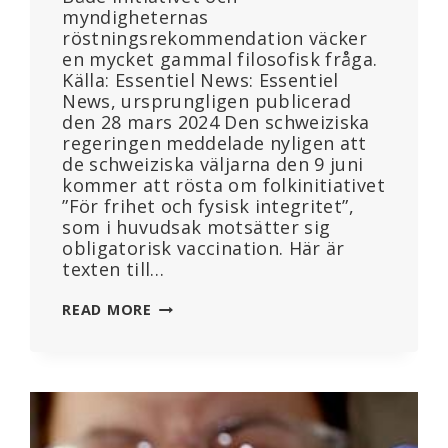
myndigheternas
röstningsrekommendation väcker
en mycket gammal filosofisk fråga.
Källa: Essentiel News: Essentiel
News, ursprungligen publicerad
den 28 mars 2024 Den schweiziska
regeringen meddelade nyligen att
de schweiziska väljarna den 9 juni
kommer att rösta om folkinitiativet
”För frihet och fysisk integritet”,
som i huvudsak motsätter sig
obligatorisk vaccination. Här är
texten till…
SCHWEIZ
READ MORE
RÖSTAR
OM
RÄTTEN
TILL
FYSISK
INTEGRITET