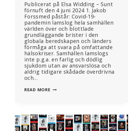
Publicerat på Elsa Widding – Sunt
förnuft den 4 juni 2024 1. Jakob
Forssmed påstår: Covid-19-
pandemin lamslog hela samhällen
världen över och blottlade
grundläggande brister i den
globala beredskapen och länders
förmåga att svara på omfattande
hälsokriser. Samhällen lamslogs
inte p.g.a. en farlig och dödlig
sjukdom utan av ansvarslösa och
aldrig tidigare skådade överdrivna
och…
FÖRTYDLIGANDEN
READ MORE
KRING
SOCIALMINISTER
FORSSMEDS
UTTALANDEN
UNDER
INTERPELLATIONSDEBATTEN