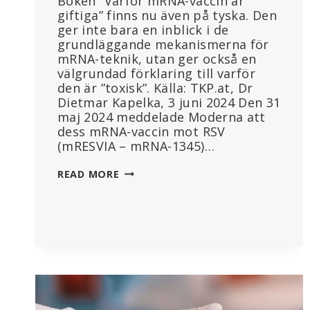
Boken ”Varför mRNA-vaccin är
giftiga” finns nu även på tyska. Den
ger inte bara en inblick i de
grundläggande mekanismerna för
mRNA-teknik, utan ger också en
välgrundad förklaring till varför
den är ”toxisk”. Källa: TKP.at, Dr
Dietmar Kapelka, 3 juni 2024 Den 31
maj 2024 meddelade Moderna att
dess mRNA-vaccin mot RSV
(mRESVIA – mRNA-1345)…
GALENSKAPEN
READ MORE
FORTSÄTTER:
VARFÖR
MRNA-
VACCIN
ÄR
GIFTIGA