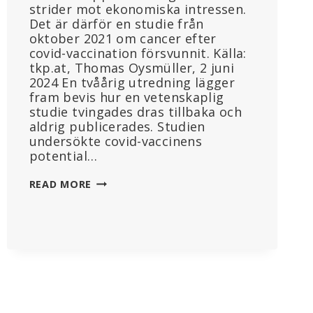
strider mot ekonomiska intressen.
Det är därför en studie från
oktober 2021 om cancer efter
covid-vaccination försvunnit. Källa:
tkp.at, Thomas Oysmüller, 2 juni
2024 En tvåårig utredning lägger
fram bevis hur en vetenskaplig
studie tvingades dras tillbaka och
aldrig publicerades. Studien
undersökte covid-vaccinens
potential…
STUDIE
READ MORE
OM
CANCERRISK
EFTER
COVID-
VACCINATION
CENSURERAD