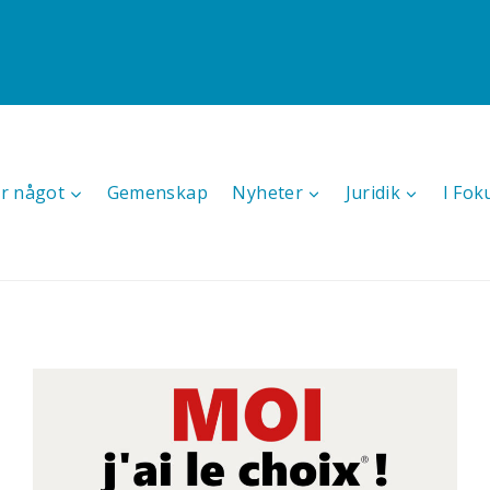
r något
Gemenskap
Nyheter
Juridik
I Fok