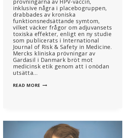
prövningarna av HPV-vaccin,
inklusive några i placebogruppen,
drabbades av kroniska
funktionsnedsättande symtom,
vilket väcker frågor om adjuvansets
toxiska effekter, enligt en ny studie
som publicerats i International
Journal of Risk & Safety in Medicine.
Mercks kliniska prövningar av
Gardasil i Danmark bröt mot
medicinsk etik genom att i onödan
utsätta…
MERCK
READ MORE
ANVÄNDE
HÖGPOTENT
ALUMINIUM
I
GARDASIL
HPV-
VACCINFÖRSÖK
UTAN