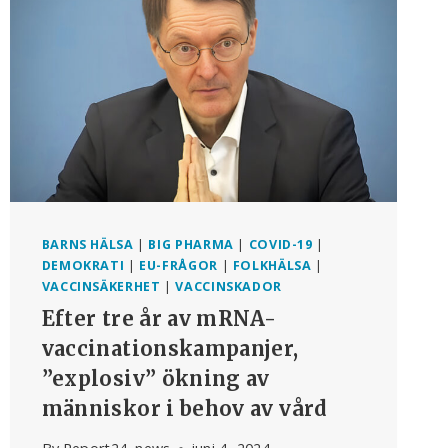
ATT
INFORMERA
DELTAGARNA
BARNS HÄLSA
|
BIG PHARMA
|
COVID-19
|
DEMOKRATI
|
EU-FRÅGOR
|
FOLKHÄLSA
|
VACCINSÄKERHET
|
VACCINSKADOR
Efter tre år av mRNA-
vaccinationskampanjer,
”explosiv” ökning av
människor i behov av vård