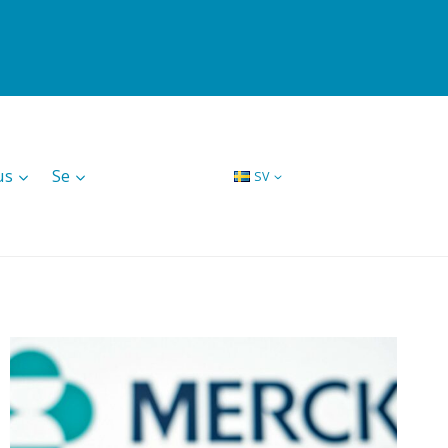
us
Se
SV