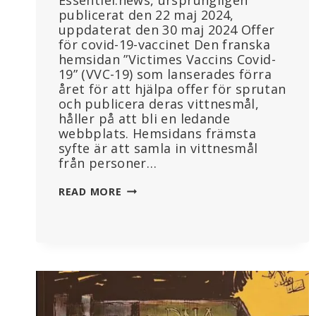
Essentiel.news, ursprungligen
publicerat den 22 maj 2024,
uppdaterat den 30 maj 2024 Offer
för covid-19-vaccinet Den franska
hemsidan ”Victimes Vaccins Covid-
19” (VVC-19) som lanserades förra
året för att hjälpa offer för sprutan
och publicera deras vittnesmål,
håller på att bli en ledande
webbplats. Hemsidans främsta
syfte är att samla in vittnesmål
från personer…
HUNDRATALS
READ MORE
RAPPORTERADE
BIVERKNINGAR
BLAND
FRANSMÄN