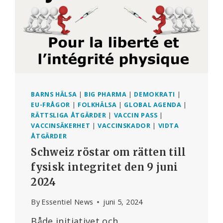
BARNS HÄLSA
|
BIG PHARMA
|
DEMOKRATI
|
EU-FRÅGOR
|
FOLKHÄLSA
|
GLOBAL AGENDA
|
RÄTTSLIGA ÅTGÄRDER
|
VACCIN PASS
|
VACCINSÄKERHET
|
VACCINSKADOR
|
VIDTA
ÅTGÄRDER
Schweiz röstar om rätten till
fysisk integritet den 9 juni
2024
By
Essentiel News
juni 5, 2024
Både initiativet och