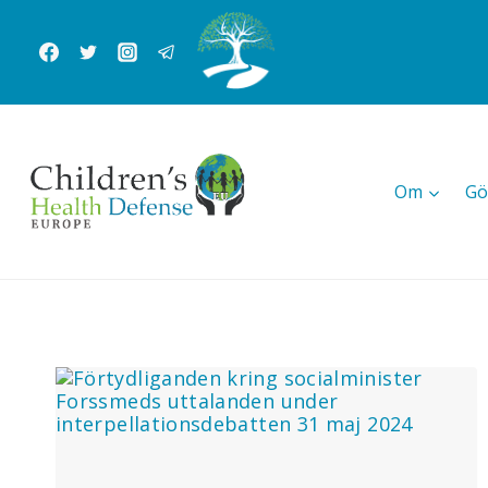
Skip
to
content
Om
Gö