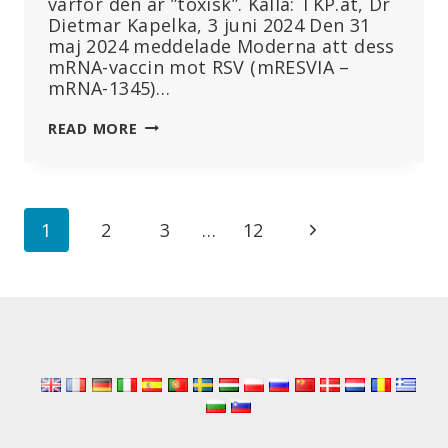
varför den är ”toxisk”. Källa: TKP.at, Dr
Dietmar Kapelka, 3 juni 2024 Den 31
maj 2024 meddelade Moderna att dess
mRNA-vaccin mot RSV (mRESVIA –
mRNA-1345)…
GALENSKAPEN
READ MORE
FORTSÄTTER:
VARFÖR
MRNA-
VACCIN
Page
Next
1
2
3
…
12
ÄR
GIFTIGA
navigation
Page