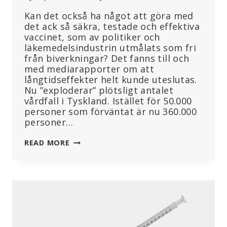
Kan det också ha något att göra med
det ack så säkra, testade och effektiva
vaccinet, som av politiker och
läkemedelsindustrin utmålats som fri
från biverkningar? Det fanns till och
med mediarapporter om att
långtidseffekter helt kunde uteslutas.
Nu ”exploderar” plötsligt antalet
vårdfall i Tyskland. Istället för 50.000
personer som förväntat är nu 360.000
personer…
EFTER
READ MORE
TRE
ÅR
AV
MRNA-
VACCINATIONSKAMPANJER,
”EXPLOSIV”
ÖKNING
AV