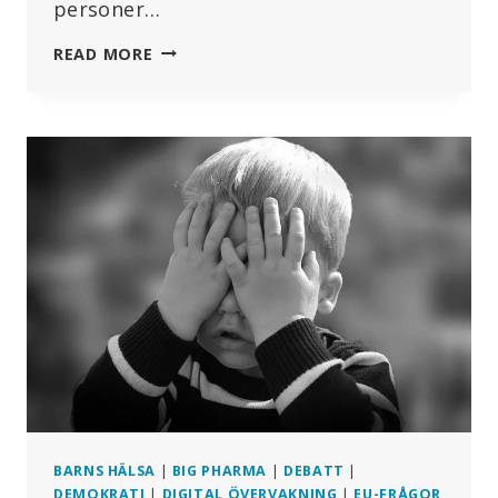
personer…
HUNDRATALS
READ MORE
RAPPORTERADE
BIVERKNINGAR
BLAND
FRANSMÄN
BARNS HÄLSA
|
BIG PHARMA
|
DEBATT
|
DEMOKRATI
|
DIGITAL ÖVERVAKNING
|
EU-FRÅGOR