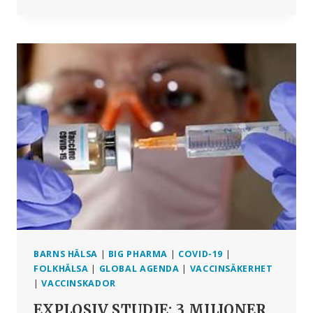
INSIDER
OM
FN:S
KRIG
MOT
ALLT
LIV
BARNS HÄLSA
|
BIG PHARMA
|
COVID-19
|
FOLKHÄLSA
|
GLOBAL AGENDA
|
VACCINSÄKERHET
|
VACCINSKADOR
EXPLOSIV STUDIE: 3 MILJONER