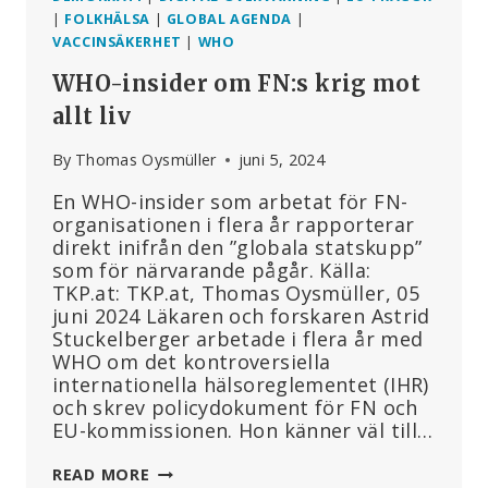
|
FOLKHÄLSA
|
GLOBAL AGENDA
|
VACCINSÄKERHET
|
WHO
WHO-insider om FN:s krig mot
allt liv
By
Thomas Oysmüller
juni 5, 2024
En WHO-insider som arbetat för FN-
organisationen i flera år rapporterar
direkt inifrån den ”globala statskupp”
som för närvarande pågår. Källa:
TKP.at: TKP.at, Thomas Oysmüller, 05
juni 2024 Läkaren och forskaren Astrid
Stuckelberger arbetade i flera år med
WHO om det kontroversiella
internationella hälsoreglementet (IHR)
och skrev policydokument för FN och
EU-kommissionen. Hon känner väl till…
WHO-
READ MORE