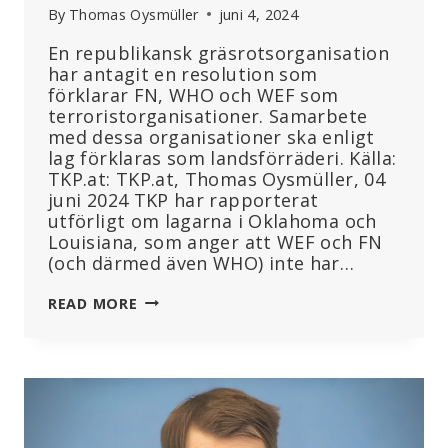
By
Thomas Oysmüller
juni 4, 2024
En republikansk gräsrotsorganisation
har antagit en resolution som
förklarar FN, WHO och WEF som
terroristorganisationer. Samarbete
med dessa organisationer ska enligt
lag förklaras som landsförräderi. Källa:
TKP.at: TKP.at, Thomas Oysmüller, 04
juni 2024 TKP har rapporterat
utförligt om lagarna i Oklahoma och
Louisiana, som anger att WEF och FN
(och därmed även WHO) inte har…
FLORIDA:
READ MORE
REPUBLIKANER
UTSER
WEF
OCH
FN
TILL