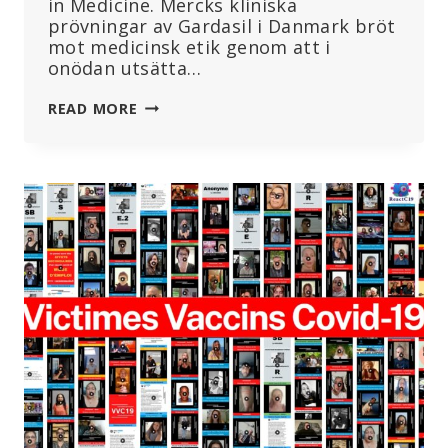
in Medicine. Mercks kliniska
prövningar av Gardasil i Danmark bröt
mot medicinsk etik genom att i
onödan utsätta…
MERCK
READ MORE
ANVÄNDE
HÖGPOTENT
ALUMINIUM
I
GARDASIL
HPV-
VACCINFÖRSÖK
UTAN
ATT
INFORMERA
DELTAGARNA