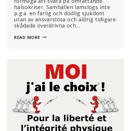
förmåga att svara på omfattande
hälsokriser. Samhällen lamslogs inte
p.g.a. en farlig och dödlig sjukdom
utan av ansvarslösa och aldrig tidigare
skådade överdrivna och…
FÖRTYDLIGANDEN
READ MORE
KRING
SOCIALMINISTER
FORSSMEDS
UTTALANDEN
UNDER
INTERPELLATIONSDEBATTEN
31
MAJ
2024