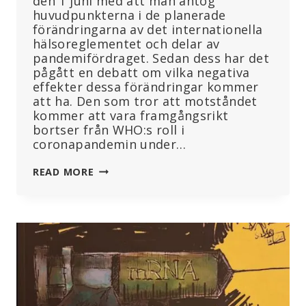
den 1 juni med att man antog
huvudpunkterna i de planerade
förändringarna av det internationella
hälsoreglementet och delar av
pandemifördraget. Sedan dess har det
pågått en debatt om vilka negativa
effekter dessa förändringar kommer
att ha. Den som tror att motståndet
kommer att vara framgångsrikt
bortser från WHO:s roll i
coronapandemin under…
WHO-
READ MORE
FÖRDRAGET:
EN
KLAR
SEGER
FÖR
LÄKEMEDELSINDUSTRIN
OCH
ETT
HOT