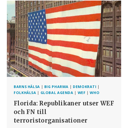
EXTRA
DÖDSFALL
I
47
LÄNDER
BARNS HÄLSA
|
BIG PHARMA
|
DEMOKRATI
|
FOLKHÄLSA
|
GLOBAL AGENDA
|
WEF
|
WHO
Florida: Republikaner utser WEF
och FN till
terroristorganisationer