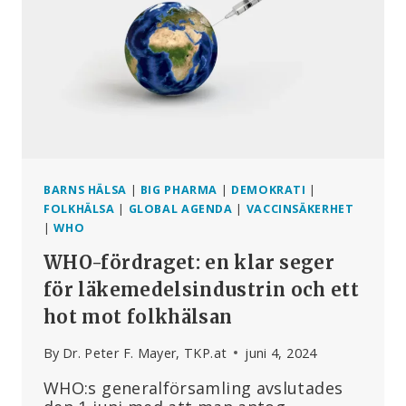
MÄNNISKOR
I
BEHOV
AV
VÅRD
BARNS HÄLSA
|
BIG PHARMA
|
DEMOKRATI
|
FOLKHÄLSA
|
GLOBAL AGENDA
|
VACCINSÄKERHET
|
WHO
WHO-fördraget: en klar seger
för läkemedelsindustrin och ett
hot mot folkhälsan
By
Dr. Peter F. Mayer, TKP.at
juni 4, 2024
WHO:s generalförsamling avslutades