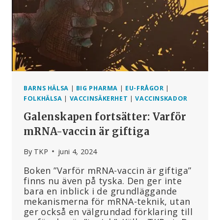
MOT
FOLKHÄLSAN
BARNS HÄLSA
|
BIG PHARMA
|
EU-FRÅGOR
|
FOLKHÄLSA
|
VACCINSÄKERHET
|
VACCINSKADOR
Galenskapen fortsätter: Varför
mRNA-vaccin är giftiga
By
TKP
juni 4, 2024
Boken ”Varför mRNA-vaccin är giftiga”
finns nu även på tyska. Den ger inte
bara en inblick i de grundläggande
mekanismerna för mRNA-teknik, utan
ger också en välgrundad förklaring till