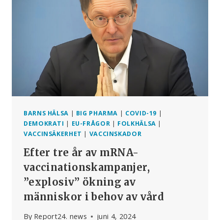
TERRORISTORGANISATIONER
BARNS HÄLSA
|
BIG PHARMA
|
COVID-19
|
DEMOKRATI
|
EU-FRÅGOR
|
FOLKHÄLSA
|
VACCINSÄKERHET
|
VACCINSKADOR
Efter tre år av mRNA-
vaccinationskampanjer,
”explosiv” ökning av
människor i behov av vård
By
Report24. news
juni 4, 2024