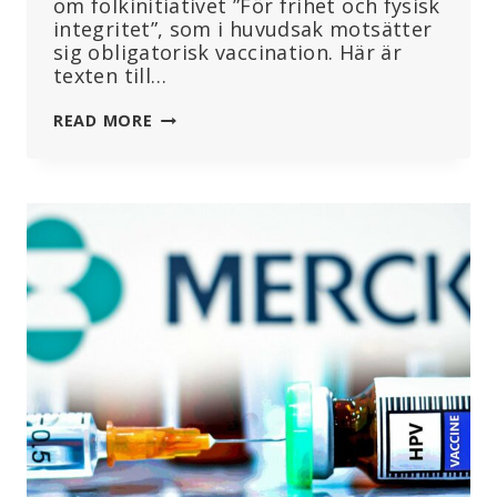
om folkinitiativet ”För frihet och fysisk
integritet”, som i huvudsak motsätter
sig obligatorisk vaccination. Här är
texten till…
SCHWEIZ
READ MORE
RÖSTAR
OM
RÄTTEN
TILL
FYSISK
INTEGRITET
DEN
9
JUNI
2024