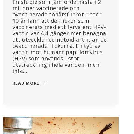
En studie som jämförde nästan 2
miljoner vaccinerade och
ovaccinerade tonårsflickor under
10 år fann att de flickor som
vaccinerats med ett fyrvalent HPV-
vaccin var 4,4 gånger mer benägna
att utveckla reumatoid artrit än de
ovaccinerade flickorna. En typ av
vaccin mot humant papillomvirus
(HPV) som används i stor
utsträckning i hela världen, men
inte…
”ENASTÅENDE
READ MORE
ERKÄNNANDE”:
OFTA
ANVÄNT
HPV-
VACCIN
KOPPLAS
TILL
4