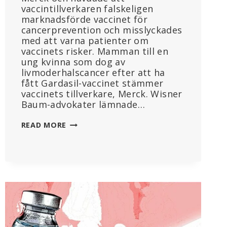
vaccintillverkaren falskeligen
marknadsförde vaccinet för
cancerprevention och misslyckades
med att varna patienter om
vaccinets risker. Mamman till en
ung kvinna som dog av
livmoderhalscancer efter att ha
fått Gardasil-vaccinet stämmer
vaccinets tillverkare, Merck. Wisner
Baum-advokater lämnade…
GARDASIL-
READ MORE
VACCIN
ORSAKADE
CANCER
SOM
DÖDADE
22-
ÅRING,
HÄVDAR
STÄMNINGSANSÖKAN