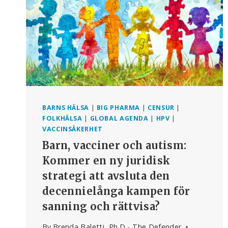
ATT
INFORMERA
DELTAGARNA
BARNS HÄLSA
|
BIG PHARMA
|
CENSUR
|
FOLKHÄLSA
|
GLOBAL AGENDA
|
HPV
|
VACCINSÄKERHET
Barn, vacciner och autism:
Kommer en ny juridisk
strategi att avsluta den
decennielånga kampen för
sanning och rättvisa?
By
Brenda Baletti, Ph.D - The Defender