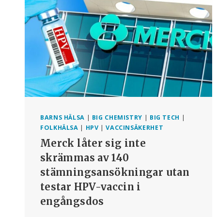
JURIDISK
STRATEGI
ATT
AVSLUTA
DEN
DECENNIELÅNGA
KAMPEN
FÖR
SANNING
OCH
RÄTTVISA?
BARNS HÄLSA
|
BIG CHEMISTRY
|
BIG TECH
|
FOLKHÄLSA
|
HPV
|
VACCINSÄKERHET
Merck låter sig inte
skrämmas av 140
stämningsansökningar utan
testar HPV-vaccin i
engångsdos