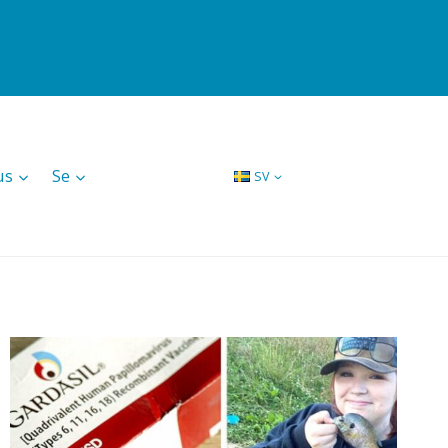
us
Se
SV