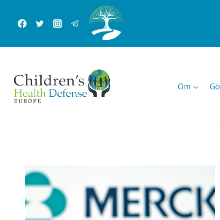
Skip
to
content
Om
Gö