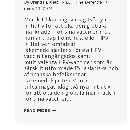
By
Brenda Baletti, Ph.D - The Defender
mars 13, 2024
Merck tillkännagav idag två nya
initiativ för att öka den globala
marknaden för sina vacciner mot
humant papillomvirus, eller HPV.
Initiativen omfattar
läkemedelsjättens första HPV-
vaccin i engångsdos samt
multivalenta HPV-vacciner som är
särskilt utformade för asiatiska och
afrikanska befolkningar.
Läkemedelsjätten Merck
tillkännagav idag två nya initiativ
för att öka den globala marknaden
för sina vacciner…
MERCK
READ MORE
LÅTER
SIG
INTE