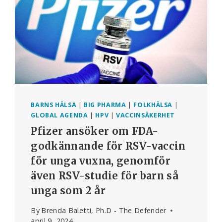
BARNS HÄLSA
|
BIG PHARMA
|
FOLKHÄLSA
|
GLOBAL AGENDA
|
HPV
|
VACCINSÄKERHET
Pfizer ansöker om FDA-
godkännande för RSV-vaccin
för unga vuxna, genomför
även RSV-studie för barn så
unga som 2 år
By
Brenda Baletti, Ph.D - The Defender
april 9, 2024