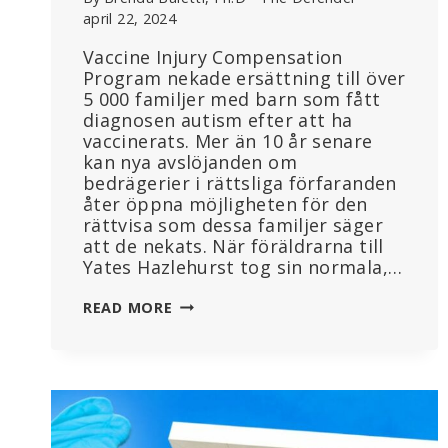
april 22, 2024
Vaccine Injury Compensation
Program nekade ersättning till över
5 000 familjer med barn som fått
diagnosen autism efter att ha
vaccinerats. Mer än 10 år senare
kan nya avslöjanden om
bedrägerier i rättsliga förfaranden
åter öppna möjligheten för den
rättvisa som dessa familjer säger
att de nekats. När föräldrarna till
Yates Hazlehurst tog sin normala,…
BARN,
READ MORE
VACCINER
OCH
AUTISM:
KOMMER
EN
NY