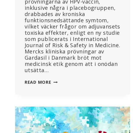
prövningarna av HPV-vaccin,
inklusive några i placebogruppen,
drabbades av kroniska
funktionsnedsättande symtom,
vilket väcker frågor om adjuvansets
toxiska effekter, enligt en ny studie
som publicerats i International
Journal of Risk & Safety in Medicine.
Mercks kliniska prövningar av
Gardasil i Danmark bröt mot
medicinsk etik genom att i onödan
utsätta…
MERCK
READ MORE
ANVÄNDE
HÖGPOTENT
ALUMINIUM
I
GARDASIL
HPV-
VACCINFÖRSÖK
UTAN