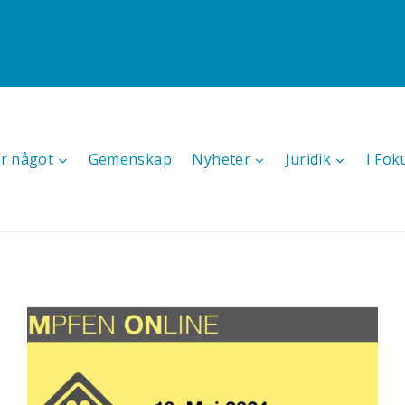
r något
Gemenskap
Nyheter
Juridik
I Fok