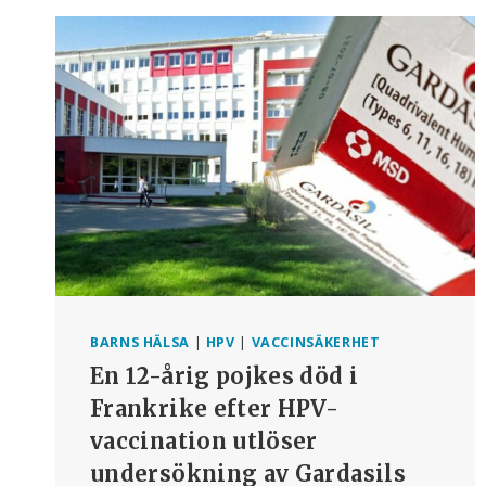
SKRÄMMAS
AV
140
STÄMNINGSANSÖKNINGAR
UTAN
TESTAR
HPV-
VACCIN
I
ENGÅNGSDOS
BARNS HÄLSA
|
HPV
|
VACCINSÄKERHET
En 12-årig pojkes död i
Frankrike efter HPV-
vaccination utlöser
undersökning av Gardasils