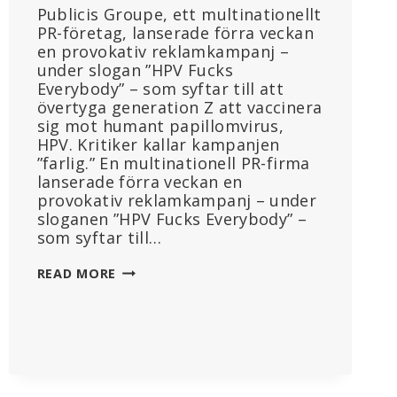
Publicis Groupe, ett multinationellt
PR-företag, lanserade förra veckan
en provokativ reklamkampanj –
under slogan ”HPV Fucks
Everybody” – som syftar till att
övertyga generation Z att vaccinera
sig mot humant papillomvirus,
HPV. Kritiker kallar kampanjen
”farlig.” En multinationell PR-firma
lanserade förra veckan en
provokativ reklamkampanj – under
sloganen ”HPV Fucks Everybody” –
som syftar till…
GLOBAL
READ MORE
PR-
JÄTTE
LANSERAR
PROVOCERANDE
HPV-
VACCINANNONSER