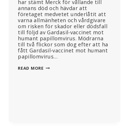
har stämt Merck för vållande till
annans död och hävdar att
företaget medvetet underlåtit att
varna allmänheten och vårdgivare
om risken för skador eller dödsfall
till följd av Gardasil-vaccinet mot
humant papillomvirus. Mödrarna
till två flickor som dog efter att ha
fått Gardasil-vaccinet mot humant
papillomvirus…
MÖDRAR
READ MORE
TILL
TVÅ
FLICKOR
SOM
DOG
EFTER
HPV-
VACCINET
GARDASIL
STÄMMER