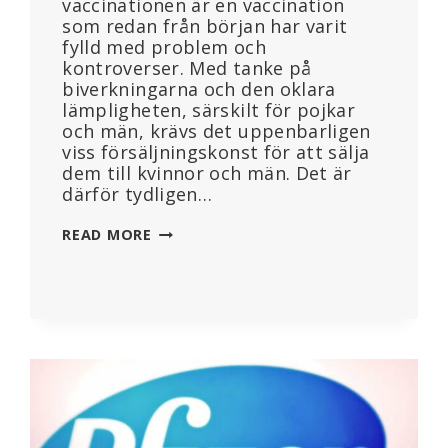
vaccinationen är en vaccination
som redan från början har varit
fylld med problem och
kontroverser. Med tanke på
biverkningarna och den oklara
lämpligheten, särskilt för pojkar
och män, krävs det uppenbarligen
viss försäljningskonst för att sälja
dem till kvinnor och män. Det är
därför tydligen…
HPV-
READ MORE
VACCINATION
–
KOPPLINGEN
MELLAN
LÄKEMEDELSBRANSCHEN
OCH
MEDICINEN