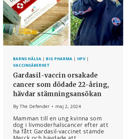
BARNS HÄLSA
|
BIG PHARMA
|
HPV
|
VACCINSÄKERHET
Gardasil-vaccin orsakade
cancer som dödade 22-åring,
hävdar stämningsansökan
By
The Defender
maj 2, 2024
Mamman till en ung kvinna som
dog i livmoderhalscancer efter att
ha fått Gardasil-vaccinet stämde
Merck och hävdade att