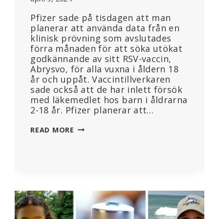
Pfizer sade på tisdagen att man
planerar att använda data från en
klinisk prövning som avslutades
förra månaden för att söka utökat
godkännande av sitt RSV-vaccin,
Abrysvo, för alla vuxna i åldern 18
år och uppåt. Vaccintillverkaren
sade också att de har inlett försök
med läkemedlet hos barn i åldrarna
2-18 år. Pfizer planerar att…
PFIZER
READ MORE
ANSÖKER
OM
FDA-
GODKÄNNANDE
FÖR
RSV-
VACCIN
FÖR