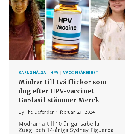
UNGA
VUXNA,
GENOMFÖR
ÄVEN
RSV-
STUDIE
FÖR
BARN
SÅ
UNGA
SOM
2
BARNS HÄLSA
|
HPV
|
VACCINSÄKERHET
ÅR
Mödrar till två flickor som
dog efter HPV-vaccinet
Gardasil stämmer Merck
By
The Defender
februari 21, 2024
Mödrarna till 10-åriga Isabella
Zuggi och 14-åriga Sydney Figueroa