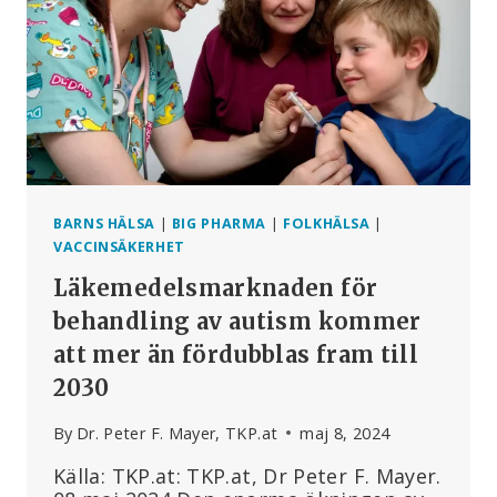
GÅNGER
–
STUDIE
BARNS HÄLSA
|
BIG PHARMA
|
FOLKHÄLSA
|
VACCINSÄKERHET
Läkemedelsmarknaden för
behandling av autism kommer
att mer än fördubblas fram till
2030
By
Dr. Peter F. Mayer, TKP.at
maj 8, 2024
Källa: TKP.at: TKP.at, Dr Peter F. Mayer.