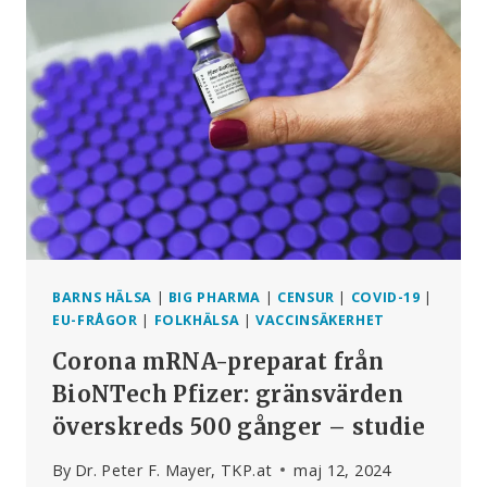
AV
GIFTIGA
INGREDIENSER
VID
ANVÄNDNING
AV
MASKER
BARNS HÄLSA
|
BIG PHARMA
|
CENSUR
|
COVID-19
|
EU-FRÅGOR
|
FOLKHÄLSA
|
VACCINSÄKERHET
Corona mRNA-preparat från
BioNTech Pfizer: gränsvärden
överskreds 500 gånger – studie
By
Dr. Peter F. Mayer, TKP.at
maj 12, 2024