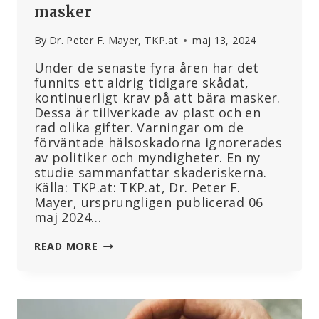
masker
By
Dr. Peter F. Mayer, TKP.at
maj 13, 2024
Under de senaste fyra åren har det
funnits ett aldrig tidigare skådat,
kontinuerligt krav på att bära masker.
Dessa är tillverkade av plast och en
rad olika gifter. Varningar om de
förväntade hälsoskadorna ignorerades
av politiker och myndigheter. En ny
studie sammanfattar skaderiskerna.
Källa: TKP.at: TKP.at, Dr. Peter F.
Mayer, ursprungligen publicerad 06
maj 2024…
NY
READ MORE
STUDIE:
LÅNGSIKTIGA
SKADOR
ORSAKADE