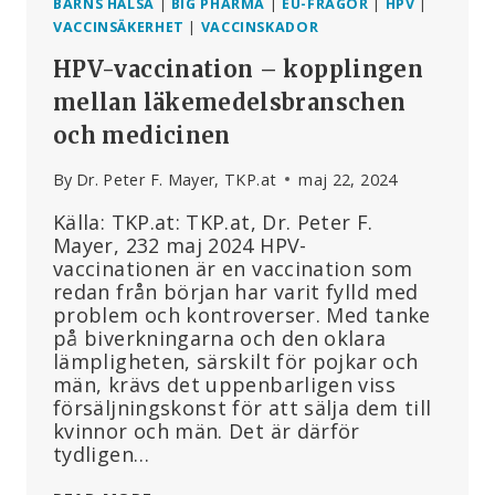
BARNS HÄLSA
|
BIG PHARMA
|
EU-FRÅGOR
|
HPV
|
VACCINSÄKERHET
|
VACCINSKADOR
HPV-vaccination – kopplingen
mellan läkemedelsbranschen
och medicinen
By
Dr. Peter F. Mayer, TKP.at
maj 22, 2024
Källa: TKP.at: TKP.at, Dr. Peter F.
Mayer, 232 maj 2024 HPV-
vaccinationen är en vaccination som
redan från början har varit fylld med
problem och kontroverser. Med tanke
på biverkningarna och den oklara
lämpligheten, särskilt för pojkar och
män, krävs det uppenbarligen viss
försäljningskonst för att sälja dem till
kvinnor och män. Det är därför
tydligen…