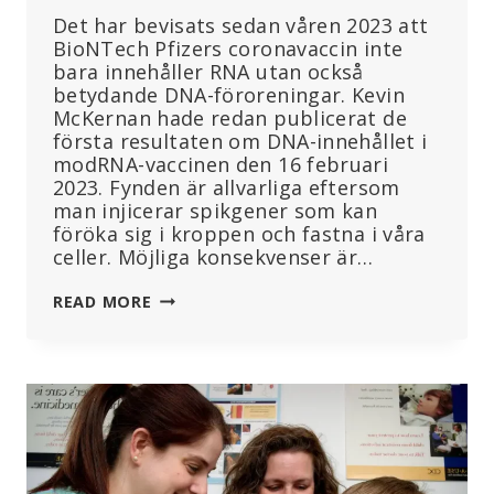
Det har bevisats sedan våren 2023 att
BioNTech Pfizers coronavaccin inte
bara innehåller RNA utan också
betydande DNA-föroreningar. Kevin
McKernan hade redan publicerat de
första resultaten om DNA-innehållet i
modRNA-vaccinen den 16 februari
2023. Fynden är allvarliga eftersom
man injicerar spikgener som kan
föröka sig i kroppen och fastna i våra
celler. Möjliga konsekvenser är…
CORONA
READ MORE
MRNA-
PREPARAT
FRÅN
BIONTECH
PFIZER:
GRÄNSVÄRDEN
ÖVERSKREDS
500