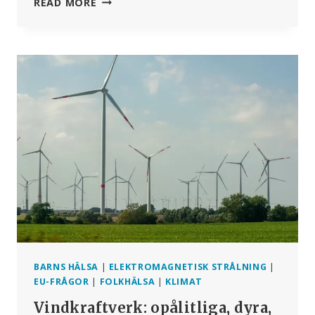
HPV-
READ MORE
VACCINATION
–
KOPPLINGEN
MELLAN
LÄKEMEDELSBRANSCHEN
OCH
MEDICINEN
BARNS HÄLSA
|
ELEKTROMAGNETISK STRÅLNING
|
EU-FRÅGOR
|
FOLKHÄLSA
|
KLIMAT
Vindkraftverk: opålitliga, dyra,