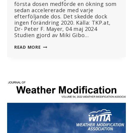
första dosen medförde en ökning som
sedan accelererade med varje
efterföljande dos. Det skedde dock
ingen förändring 2020. Källa: TKP.at,
Dr- Peter F. Mayer, 04 maj 2024
Studien gjord av Miki Gibo…
STUDIE
READ MORE
VISAR
ÖKAD
CANCERDÖDLIGHET
I
JAPAN
SEDAN
VACCINERING
PÅBÖRJADES