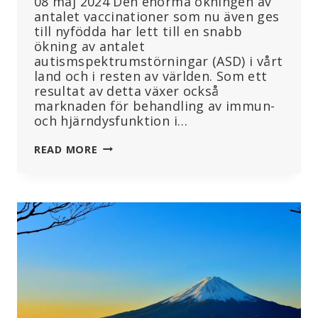
08 maj 2024 Den enorma ökningen av
antalet vaccinationer som nu även ges
till nyfödda har lett till en snabb
ökning av antalet
autismspektrumstörningar (ASD) i vårt
land och i resten av världen. Som ett
resultat av detta växer också
marknaden för behandling av immun-
och hjärndysfunktion i…
LÄKEMEDELSMARKNADEN
READ MORE
FÖR
BEHANDLING
AV
AUTISM
KOMMER
ATT
MER
ÄN
FÖRDUBBLAS
FRAM
TILL