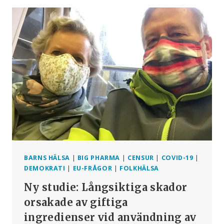
KLIMATPÅVERKANDE
OCH
HÄLSOSKADLIGA
PÅ
GRUND
AV
INFRALJUD
BARNS HÄLSA
|
BIG PHARMA
|
CENSUR
|
COVID-19
|
DEMOKRATI
|
EU-FRÅGOR
|
FOLKHÄLSA
Ny studie: Långsiktiga skador
orsakade av giftiga
ingredienser vid användning av