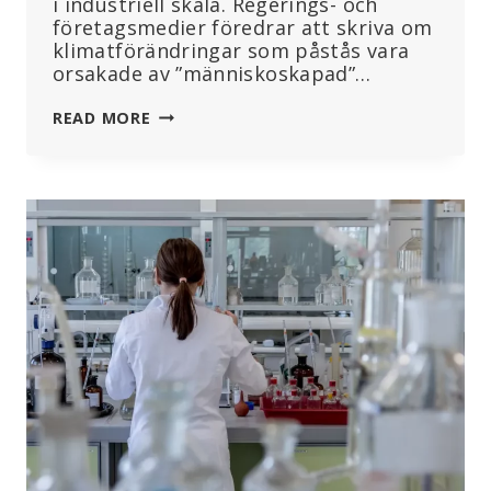
i industriell skala. Regerings- och
företagsmedier föredrar att skriva om
klimatförändringar som påstås vara
orsakade av ”människoskapad”…
CHEMTRAIL-
READ MORE
INDUSTRIN
FÖR
VÄDERMANIPULATION
OCH
KLIMATFÖRÄNDRING