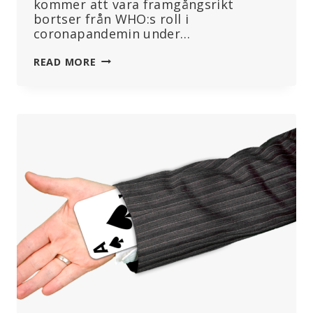
kommer att vara framgångsrikt
bortser från WHO:s roll i
coronapandemin under…
WHO-
READ MORE
FÖRDRAGET:
EN
KLAR
SEGER
FÖR
LÄKEMEDELSINDUSTRIN
OCH
ETT
HOT
MOT
FOLKHÄLSAN