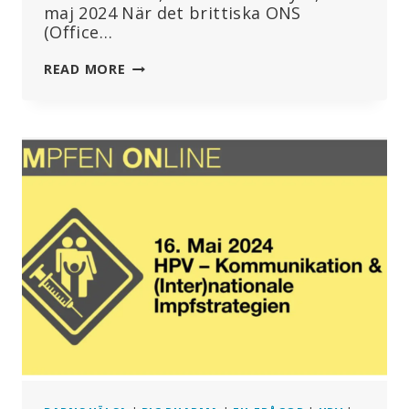
maj 2024 När det brittiska ONS
(Office…
VACCINERADE
READ MORE
PERSONER
KATEGORISERAS
SOM
OVACCINERADE:
DETTA
VISAR
HUR
STUDIER
OCH
STATISTIK
FÖRFALSKADES