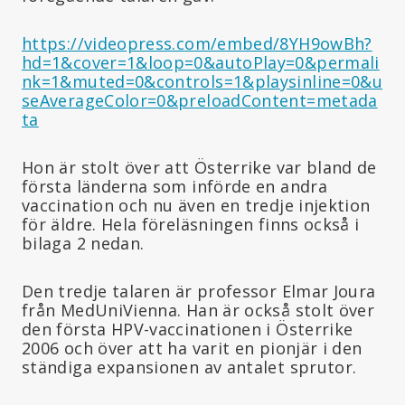
https://videopress.com/embed/8YH9owBh?
hd=1&cover=1&loop=0&autoPlay=0&permali
nk=1&muted=0&controls=1&playsinline=0&u
seAverageColor=0&preloadContent=metada
ta
Hon är stolt över att Österrike var bland de
första länderna som införde en andra
vaccination och nu även en tredje injektion
för äldre. Hela föreläsningen finns också i
bilaga 2 nedan.
Den tredje talaren är professor Elmar Joura
från MedUniVienna. Han är också stolt över
den första HPV-vaccinationen i Österrike
2006 och över att ha varit en pionjär i den
ständiga expansionen av antalet sprutor.