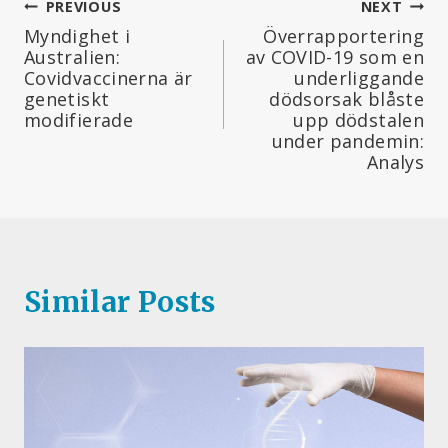
Inläggsnavigering
PREVIOUS
NEXT
Myndighet i
Överrapportering
Australien:
av COVID-19 som en
Covidvaccinerna är
underliggande
genetiskt
dödsorsak blåste
modifierade
upp dödstalen
under pandemin:
Analys
Similar Posts