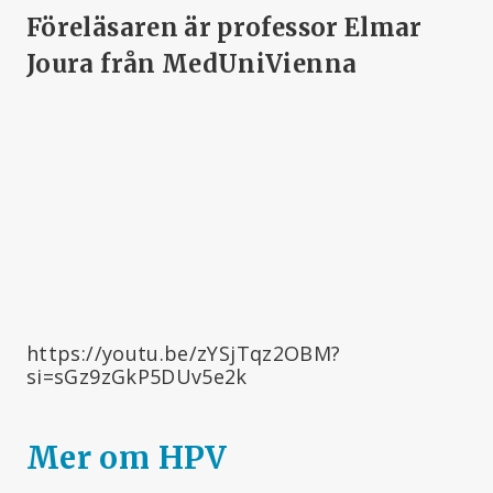
Föreläsaren är professor Elmar
Joura från MedUniVienna
https://youtu.be/zYSjTqz2OBM?
si=sGz9zGkP5DUv5e2k
Mer om HPV