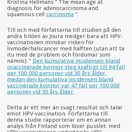
Kristina Hellmans ”
The mean age at
diagnosis for adenocarcinoma and
squamous cell
carcinoma
”.
Till och med författarna till studien på den
andra bilden av Joura medger bara att HPV-
vaccinationen minskar risken för
livmoderhalscancer med hälften (utan att ta
itu med de problem och fördomar som
nämns): ”
Den kumulativa incidensen bland
ovaccinerade kvinnor steg kraftigt till 94 fall
per 100 000 personer vid 30 års ålder,
medan den kumulativa incidensen bland
vaccinerade kvinnor var 47 fall per 100 000
personer vid 30 års ålder.
Detta är ett mer än svagt resultat och talar
emot HPV-vaccination. Författarna till
denna studie rapporterar om en annan
analys från Finland som löser pusslet: med