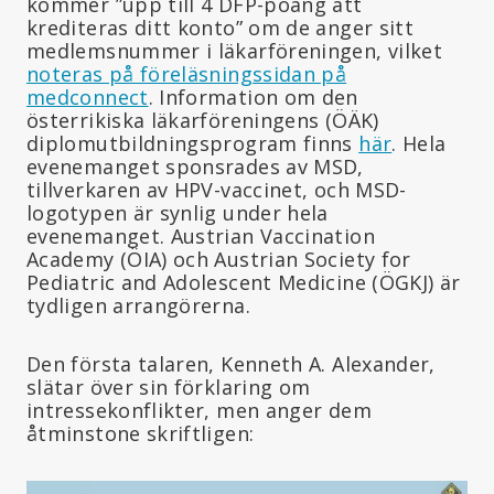
kommer ”upp till 4 DFP-poäng att
krediteras ditt konto” om de anger sitt
medlemsnummer i läkarföreningen, vilket
noteras på föreläsningssidan på
medconnect
. Information om den
österrikiska läkarföreningens (ÖÄK)
diplomutbildningsprogram finns
här
. Hela
evenemanget sponsrades av MSD,
tillverkaren av HPV-vaccinet, och MSD-
logotypen är synlig under hela
evenemanget. Austrian Vaccination
Academy (ÖIA) och Austrian Society for
Pediatric and Adolescent Medicine (ÖGKJ) är
tydligen arrangörerna.
Den första talaren, Kenneth A. Alexander,
slätar över sin förklaring om
intressekonflikter, men anger dem
åtminstone skriftligen: