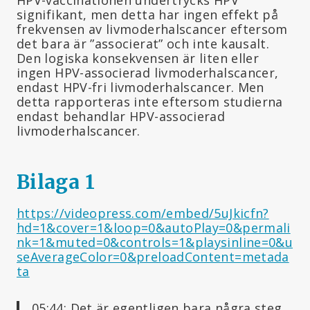
HPV-vaccinationen undertrycks HPV
signifikant, men detta har ingen effekt på
frekvensen av livmoderhalscancer eftersom
det bara är ”associerat” och inte kausalt.
Den logiska konsekvensen är liten eller
ingen HPV-associerad livmoderhalscancer,
endast HPV-fri livmoderhalscancer. Men
detta rapporteras inte eftersom studierna
endast behandlar HPV-associerad
livmoderhalscancer.
Bilaga 1
https://videopress.com/embed/5uJkicfn?
hd=1&cover=1&loop=0&autoPlay=0&permali
nk=1&muted=0&controls=1&playsinline=0&u
seAverageColor=0&preloadContent=metada
ta
05:44: Det är egentligen bara några steg.