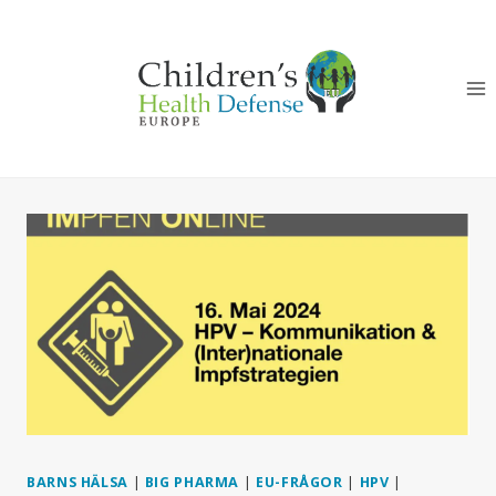
Skip
to
content
BARNS HÄLSA
|
BIG PHARMA
|
EU-FRÅGOR
|
HPV
|