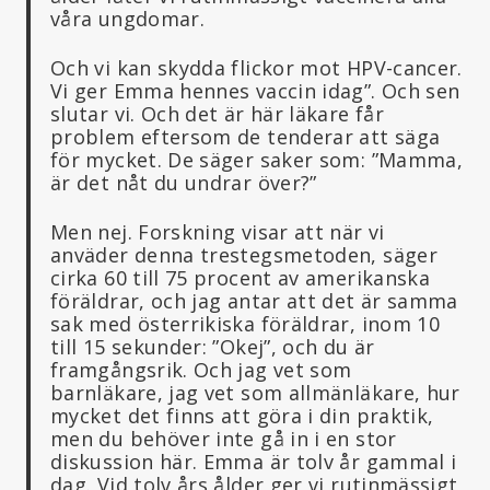
våra ungdomar.
Och vi kan skydda flickor mot HPV-cancer.
Vi ger Emma hennes vaccin idag”. Och sen
slutar vi. Och det är här läkare får
problem eftersom de tenderar att säga
för mycket. De säger saker som: ”Mamma,
är det nåt du undrar över?”
Men nej. Forskning visar att när vi
anväder denna trestegsmetoden, säger
cirka 60 till 75 procent av amerikanska
föräldrar, och jag antar att det är samma
sak med österrikiska föräldrar, inom 10
till 15 sekunder: ”Okej”, och du är
framgångsrik. Och jag vet som
barnläkare, jag vet som allmänläkare, hur
mycket det finns att göra i din praktik,
men du behöver inte gå in i en stor
diskussion här. Emma är tolv år gammal i
dag. Vid tolv års ålder ger vi rutinmässigt