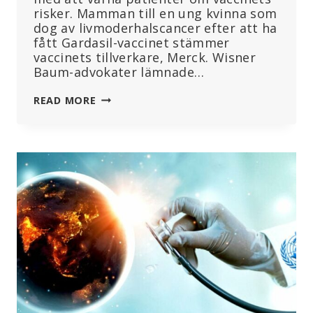
risker. Mamman till en ung kvinna som
dog av livmoderhalscancer efter att ha
fått Gardasil-vaccinet stämmer
vaccinets tillverkare, Merck. Wisner
Baum-advokater lämnade…
GARDASIL-
READ MORE
VACCIN
ORSAKADE
CANCER
SOM
DÖDADE
22-
ÅRING,
HÄVDAR
STÄMNINGSANSÖKAN