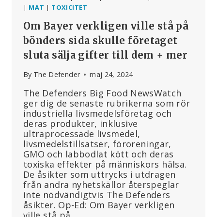
|
MAT
|
TOXICITET
Om Bayer verkligen ville stå på
bönders sida skulle företaget
sluta sälja gifter till dem + mer
By
The Defender
maj 24, 2024
The Defenders Big Food NewsWatch
ger dig de senaste rubrikerna som rör
industriella livsmedelsföretag och
deras produkter, inklusive
ultraprocessade livsmedel,
livsmedelstillsatser, föroreningar,
GMO och labbodlat kött och deras
toxiska effekter på människors hälsa.
De åsikter som uttrycks i utdragen
från andra nyhetskällor återspeglar
inte nödvändigtvis The Defenders
åsikter. Op-Ed: Om Bayer verkligen
ville stå på…