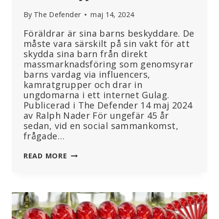
By
The Defender
maj 14, 2024
Föräldrar är sina barns beskyddare. De
måste vara särskilt på sin vakt för att
skydda sina barn från direkt
massmarknadsföring som genomsyrar
barns vardag via influencers,
kamratgrupper och drar in
ungdomarna i ett internet Gulag.
Publicerad i The Defender 14 maj 2024
av Ralph Nader För ungefär 45 år
sedan, vid en social sammankomst,
frågade…
HUR
READ MORE
LIVSMEDELSJÄTTAR
FÅR
BARN
ATT
BLI
BEROENDE