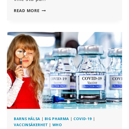
OM
READ MORE
BAYER
VERKLIGEN
VILLE
STÅ
PÅ
BÖNDERS
SIDA
SKULLE
FÖRETAGET
SLUTA
SÄLJA
GIFTER
TILL
DEM
+
MER
BARNS HÄLSA
|
BIG PHARMA
|
COVID-19
|
VACCINSÄKERHET
|
WHO