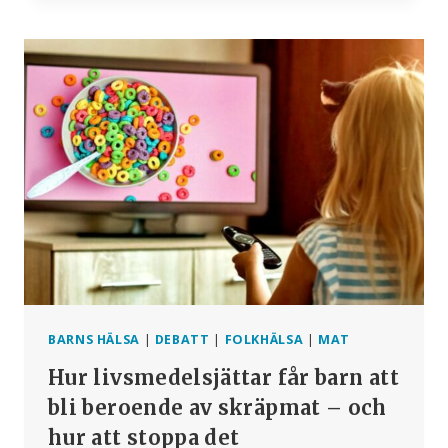
SKRÖT
ATT
HAN
KUNDE
”FÅ
E-
POSTMEDDELANDEN
ATT
FÖRSVINNA”
–
INKLUSIVE
”SMOKING
GUNS”
BARNS HÄLSA
|
DEBATT
|
FOLKHÄLSA
|
MAT
Hur livsmedelsjättar får barn att
bli beroende av skräpmat – och
hur att stoppa det