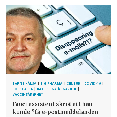
OCH
BARN
FORTFARANDE
OLICENSIERADE
COVID-
VACCIN?
BARNS HÄLSA
|
BIG PHARMA
|
CENSUR
|
COVID-19
|
FOLKHÄLSA
|
RÄTTSLIGA ÅTGÄRDER
|
VACCINSÄKERHET
Fauci assistent skröt att han
kunde ”få e-postmeddelanden