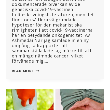
dokumenterade biverkan av de
genetiska covid-19-vaccinen i
fallbeskrivningslitteraturen, men det
finns också flera välgrundade
hypoteser för den mekanistiska
rimligheten i att covid-19-vaccinerna
har en betydande onkogenicitet. Av
Ashmedai När jag samlade in en ny
omgång fallrapporter att
sammanställa lade jag märke till att
en mängd nämnde cancer, vilket
förvånade mig….
36
READ MORE
FALLRAPPORTER
OM
CANCER
EFTER
MRNA
COVID-
VACCINATION