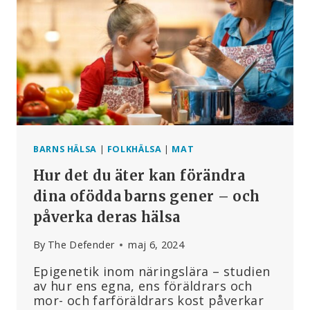
OCH
METABOLISM
BARNS HÄLSA
|
FOLKHÄLSA
|
MAT
Hur det du äter kan förändra
dina ofödda barns gener – och
påverka deras hälsa
By
The Defender
maj 6, 2024
Epigenetik inom näringslära – studien
av hur ens egna, ens föräldrars och
mor- och farföräldrars kost påverkar