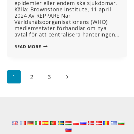
epidemier eller endemiska sjukdomar.
Källa: Brownstone Institute, 11 april
2024 Av REPPARE När
Världshälsoorganisationens (WHO)
medlemsstater förhandlar om nya
avtal för att centralisera hanteringen…
WHO
READ MORE
VILL
HA
OMFATTANDE
GLOBAL
Page
Next
1
2
3
MAKT
ÖVER
navigation
Page
PANDEMIPOLITIKEN
–
UTAN
ATT
DEFINIERA
’PANDEMI’