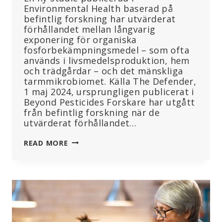
Environmental Health baserad på
befintlig forskning har utvärderat
förhållandet mellan långvarig
exponering för organiska
fosforbekämpningsmedel – som ofta
används i livsmedelsproduktion, hem
och trädgårdar – och det mänskliga
tarmmikrobiomet. Källa The Defender,
1 maj 2024, ursprungligen publicerat i
Beyond Pesticides Forskare har utgått
från befintlig forskning när de
utvärderat förhållandet…
LÅNGVARIG
READ MORE
EXPONERING
FÖR
GIFTIGA
BEKÄMPNINGSMEDEL
FÖRÄNDRAR
TARMENS
MIKROBIOM