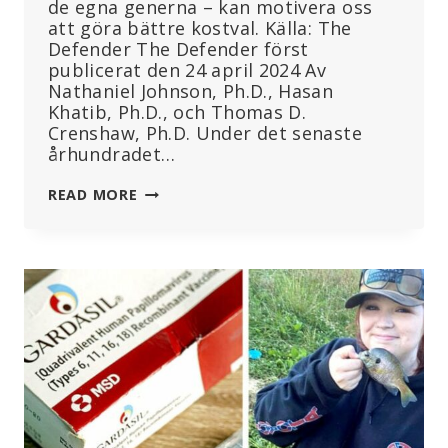
de egna generna – kan motivera oss
att göra bättre kostval. Källa: The
Defender The Defender först
publicerat den 24 april 2024 Av
Nathaniel Johnson, Ph.D., Hasan
Khatib, Ph.D., och Thomas D.
Crenshaw, Ph.D. Under det senaste
århundradet…
HUR
READ MORE
DET
DU
ÄTER
KAN
FÖRÄNDRA
DINA
OFÖDDA
BARNS
GENER
–
OCH
PÅVERKA