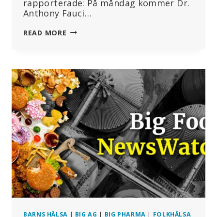
rapporterade: På måndag kommer Dr.
Anthony Fauci…
VARFÖR
READ MORE
PANDEMIN
TROLIGEN
BÖRJADE
I
ETT
LABORATORIUM;
5
VIKTIGA
PUNKTER
+
MER
BARNS HÄLSA
|
BIG AG
|
BIG PHARMA
|
FOLKHÄLSA