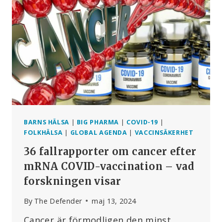
AV
SKRÄPMAT
–
OCH
HUR
ATT
STOPPA
DET
BARNS HÄLSA
|
BIG PHARMA
|
COVID-19
|
FOLKHÄLSA
|
GLOBAL AGENDA
|
VACCINSÄKERHET
36 fallrapporter om cancer efter
mRNA COVID-vaccination – vad
forskningen visar
By
The Defender
maj 13, 2024
Cancer är förmodligen den minst