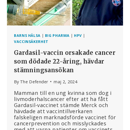
DERAS
HÄLSA
BARNS HÄLSA
|
BIG PHARMA
|
HPV
|
VACCINSÄKERHET
Gardasil-vaccin orsakade cancer
som dödade 22-åring, hävdar
stämningsansökan
By
The Defender
maj 2, 2024
Mamman till en ung kvinna som dog i
livmoderhalscancer efter att ha fått
Gardasil-vaccinet stämde Merck och
hävdade att vaccintillverkaren
falskeligen marknadsförde vaccinet för
cancerprevention och misslyckades
med att varna patienter om vaccinets