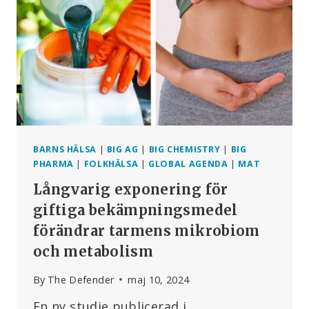
–
VAD
FORSKNINGEN
VISAR
BARNS HÄLSA
|
BIG AG
|
BIG CHEMISTRY
|
BIG
PHARMA
|
FOLKHÄLSA
|
GLOBAL AGENDA
|
MAT
Långvarig exponering för
giftiga bekämpningsmedel
förändrar tarmens mikrobiom
och metabolism
By
The Defender
maj 10, 2024
En ny studie publicerad i