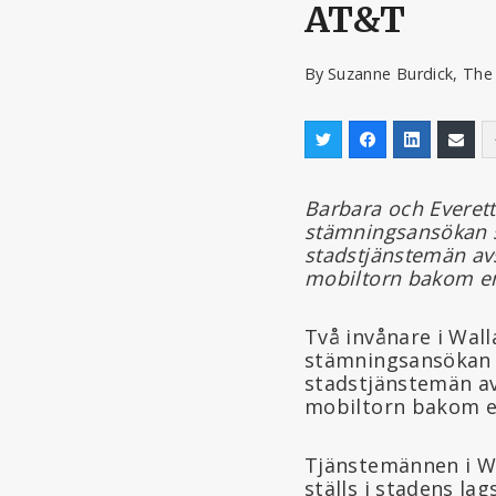
AT&T
By
Suzanne Burdick, The
Barbara och Everett
stämningsansökan s
stadstjänstemän avs
mobiltorn bakom en
Två invånare i Wal
stämningsansöka
stadstjänstemän av
mobiltorn bakom e
Tjänstemännen i Wa
ställs i stadens lag