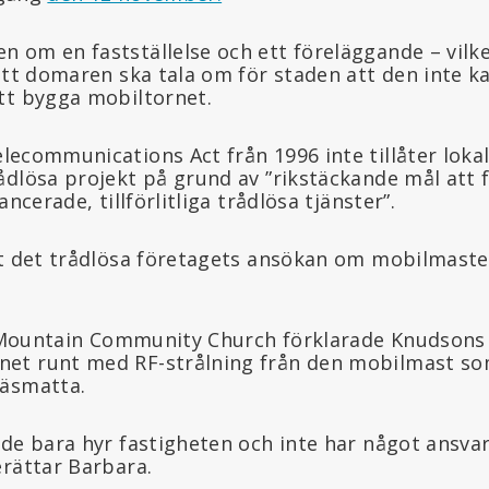
 om en fastställelse och ett föreläggande – vilke
att domaren ska tala om för staden att den inte ka
tt bygga mobiltornet.
lecommunications Act från 1996 inte tillåter loka
ådlösa projekt på grund av ”rikstäckande mål att
ancerade, tillförlitliga trådlösa tjänster”.
tt det trådlösa företagets ansökan om mobilmaste
e Mountain Community Church förklarade Knudsons s
et runt med RF-strålning från den mobilmast s
räsmatta.
 de bara hyr fastigheten och inte har något ansva
erättar Barbara.