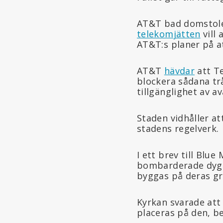
AT&T bad domstolen
telekomjätten
vill 
AT&T:s planer på a
AT&T
hävdar
att Te
blockera sådana tr
tillgänglighet av av
Staden vidhåller a
stadens regelverk.
I ett brev till Blu
bombarderade dygn
byggas på deras g
Kyrkan svarade att
placeras på den, b