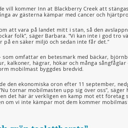
 vill kommer Inn at Blackberry Creek att stänga
ånga av gästerna kämpar med cancer och hjärtpr
som att vara på landet mitt i stan, så den avslap
ckar folk”, säger Barbara. ”Vi kan inte i god tro vä
 på en säker miljö och sedan inte får det.”
 – som omfattar en betesmark med bäckar, björn
ur, kalkoner, hägrar, hökar och många sångfåglar 
norm mobilmast byggdes bredvid.
vde den ekonomiska oron efter 11 september, ne
 ”Nu tornar mobilmasten upp sig över oss”, säger
n det här är verkligen en kamp mot ett företag 
 Men om vi inte kämpar mot dem kommer mobilmast