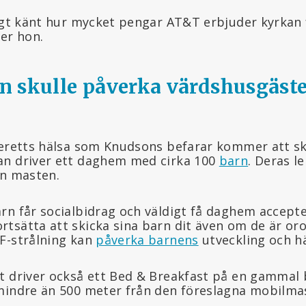
ligt känt hur mycket pengar AT&T erbjuder kyrkan 
er hon.
 skulle påverka värdshusgäste
veretts hälsa som Knudsons befarar kommer att s
an driver ett daghem med cirka 100
barn
. Deras le
ån masten.
rn får socialbidrag och väldigt få daghem accept
tsätta att skicka sina barn dit även om de är orol
F-strålning kan
påverka barnens
utveckling och hä
t driver också ett Bed & Breakfast på en gammal
mindre än 500 meter från den föreslagna mobilma