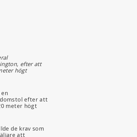
ral
gton, efter att
meter högt
 en
 domstol efter att
20 meter högt
llde de krav som
äljare att