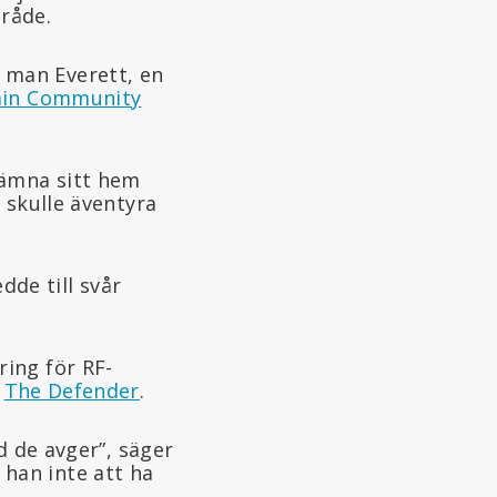
råde.
 man Everett, en
ain Community
lämna sitt hem
 skulle äventyra
edde till svår
ing för RF-
l
The Defender
.
d de avger”, säger
han inte att ha