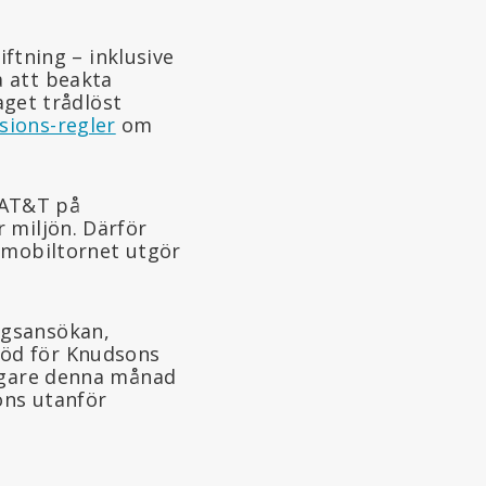
iftning – inklusive
a att beakta
aget trådlöst
ions-regler
om
 AT&T på
 miljön. Därför
 mobiltornet utgör
ngsansökan,
 stöd för Knudsons
digare denna månad
ons utanför