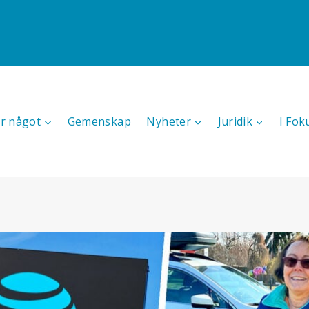
r något
Gemenskap
Nyheter
Juridik
I Fok