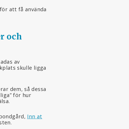
för att få använda
r och
kadas av
kplats skulle ligga
erar dem, så dessa
iga” för hur
lsa.
 bondgård,
Inn at
sten.