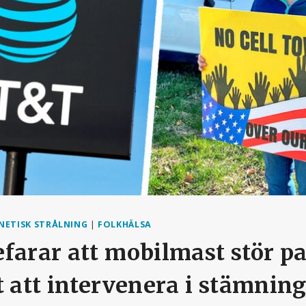
ETISK STRÅLNING
|
FOLKHÄLSA
efarar att mobilmast stör 
t att intervenera i stämnin