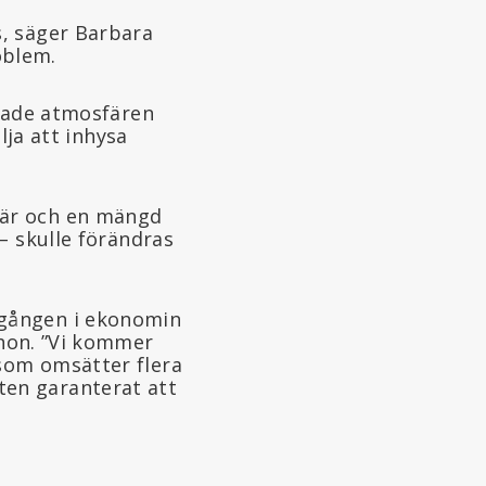
s, säger Barbara
oblem.
pnade atmosfären
lja att inhysa
bär och en mängd
– skulle förändras
dgången i ekonomin
 hon. ”Vi kommer
som omsätter flera
en garanterat att