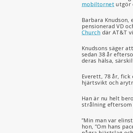
mobiltornet
utgör 
Barbara Knudson, 
pensionerad VD och
Church
där AT&T vi
Knudsons säger at
sedan 38 år efters
deras hälsa, särskil
Everett, 78 år, fick
hjärtsvikt och aryt
Han är nu helt ber
strålning efterso
”Min man var elinst
hon, ”Om hans pac
några hjärtslag oc