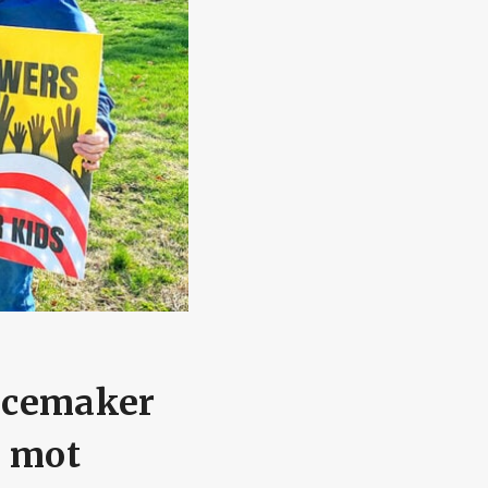
pacemaker
g mot