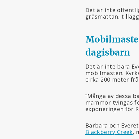
Det är inte offent
gräsmattan, tillägg
Mobilmasten
dagisbarn
Det är inte bara E
mobilmasten. Kyrk
cirka 200 meter fr
”Många av dessa ba
mammor tvingas for
exponeringen för R
Barbara och Everet
Blackberry Creek
, 