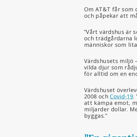
Om AT&T får som de
och påpekar att m
”Vårt värdshus är 
och trädgårdarna lo
människor som litar
Värdshusets miljö
vilda djur som rådj
för alltid om en e
Värdshuset överle
2008 och
Covid-19
.
att kämpa emot, me
miljarder dollar.
byggas.”