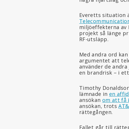
Everetts situation 
Telecommunication
miljöeffekterna av 
projekt så länge p
RF-utsläpp.
Med andra ord kan
argumentet att tel
använder de andra 
en brandrisk – i et
Timothy Donaldson
lämnade in
en affid
ansökan
om att få 
ansökan, trots
AT&
rättegången.
Fallet går till rät