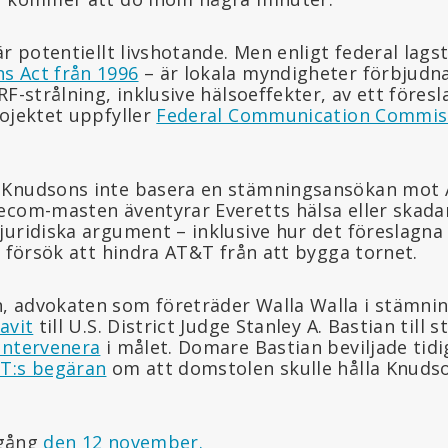
är potentiellt livshotande. Men enligt federal lagst
s Act från 1996
– är lokala myndigheter förbjudn
RF-strålning, inklusive hälsoeffekter, av ett föresl
rojektet uppfyller
Federal Communication Commiss
 Knudsons inte basera en stämningsansökan mot
ecom-masten äventyrar Everetts hälsa eller skadar
juridiska argument – inklusive hur det föreslagna
t försök att hindra AT&T från att bygga tornet.
, advokaten som företräder Walla Walla i stämni
avit
till U.S. District Judge Stanley A. Bastian till
intervenera
i målet. Domare Bastian beviljade ti
T:s begäran
om att domstolen skulle hålla Knuds
tegång
den 12 november.