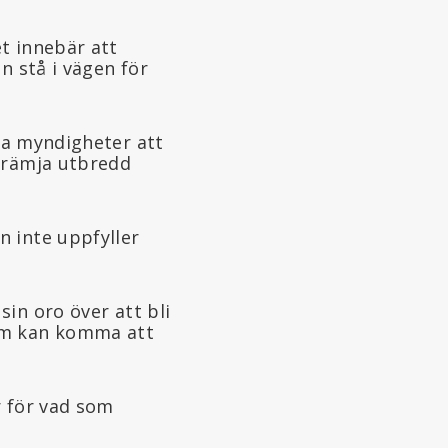
t innebär att
n stå i vägen för
la myndigheter att
 främja utbredd
n inte uppfyller
in oro över att bli
om kan komma att
r för vad som