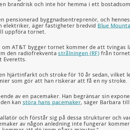
en brandrisk och inte hör hemma i ett bostadsom
en pensionerad byggnadsentreprenör, och hennes
 elektriker, äger fastigheter bredvid
Blue Mount
ll uppföra tornet.
t om AT&T bygger tornet kommer de att tvingas 
om den radiofrekventa
strålningen (RF)
från tornet
t Everetts.
 en hjärtinfarkt och stroke för 10 år sedan, vilket l
mier som gör att han riskerar att få en ny stroke.
oende av en pacemaker. Han begränsar sin exponer
m den kan
störa hans pacemaker
, säger Barbara til
allatör och förstår sig på dessa strukturer och va
emaker av någon anledning inte fungerar kommer 
h kommer att dö inom några minuter.”