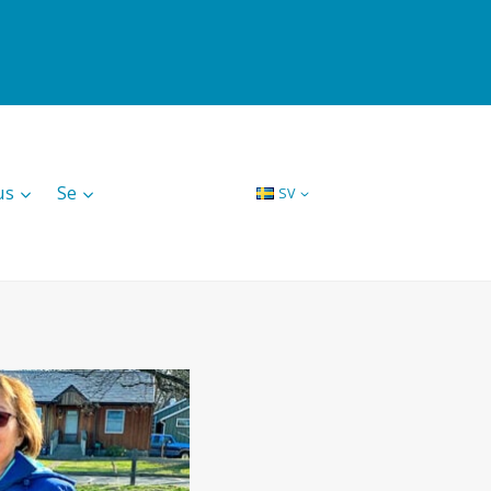
us
Se
SV