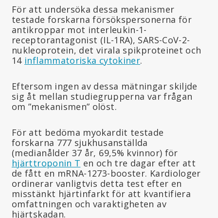
För att undersöka dessa mekanismer
testade forskarna försökspersonerna för
antikroppar mot interleukin-1-
receptorantagonist (IL-1RA), SARS-CoV-2-
nukleoprotein, det virala spikproteinet och
14
inflammatoriska cytokiner
.
Eftersom ingen av dessa mätningar skiljde
sig åt mellan studiegrupperna var frågan
om ”mekanismen” olöst.
För att bedöma myokardit testade
forskarna 777 sjukhusanställda
(medianålder 37 år, 69,5% kvinnor) för
hjärttroponin T
en och tre dagar efter att
de fått en mRNA-1273-booster. Kardiologer
ordinerar vanligtvis detta test efter en
misstänkt hjärtinfarkt för att kvantifiera
omfattningen och varaktigheten av
hjärtskadan.