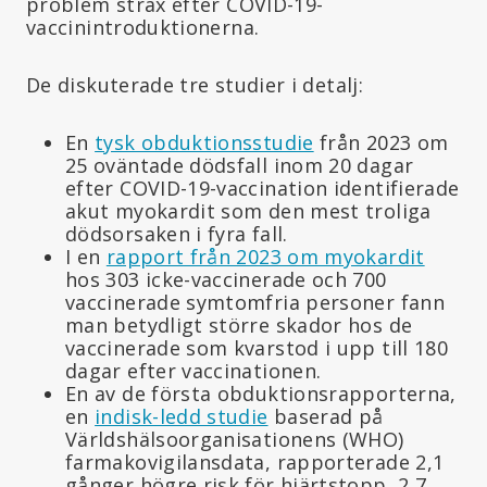
problem strax efter COVID-19-
vaccinintroduktionerna.
De diskuterade tre studier i detalj:
En
tysk obduktionsstudie
från 2023 om
25 oväntade dödsfall inom 20 dagar
efter COVID-19-vaccination identifierade
akut myokardit som den mest troliga
dödsorsaken i fyra fall.
I en
rapport från 2023 om myokardit
hos 303 icke-vaccinerade och 700
vaccinerade symtomfria personer fann
man betydligt större skador hos de
vaccinerade som kvarstod i upp till 180
dagar efter vaccinationen.
En av de första obduktionsrapporterna,
en
indisk-ledd studie
baserad på
Världshälsoorganisationens (WHO)
farmakovigilansdata, rapporterade 2,1
gånger högre risk för hjärtstopp, 2,7