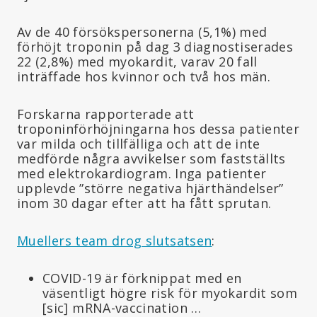
Av de 40 försökspersonerna (5,1%) med
förhöjt troponin på dag 3 diagnostiserades
22 (2,8%) med myokardit, varav 20 fall
inträffade hos kvinnor och två hos män.
Forskarna rapporterade att
troponinförhöjningarna hos dessa patienter
var milda och tillfälliga och att de inte
medförde några avvikelser som fastställts
med elektrokardiogram. Inga patienter
upplevde ”större negativa hjärthändelser”
inom 30 dagar efter att ha fått sprutan.
Muellers team drog slutsatsen
:
COVID-19 är förknippat med en
väsentligt högre risk för myokardit som
[sic]
mRNA-vaccination …