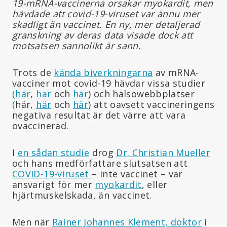
19-mRNA-vaccinerna orsakar myokardit, men
hävdade att covid-19-viruset var ännu mer
skadligt än vaccinet. En ny, mer detaljerad
granskning av deras data visade dock att
motsatsen sannolikt är sann.
Trots de
kända biverkningarna
av mRNA-
vacciner mot covid-19 hävdar vissa studier
(här
,
här
och
här
) och hälsowebbplatser
(
här,
här
och
här
) att oavsett vaccineringens
negativa resultat är det värre att vara
ovaccinerad.
I
en sådan studie
drog
Dr. Christian Mueller
och hans medförfattare slutsatsen att
COVID-19-viruset
– inte vaccinet – var
ansvarigt för mer
myokardit
, eller
hjärtmuskelskada, än vaccinet.
Men när
Rainer Johannes Klement, doktor
i