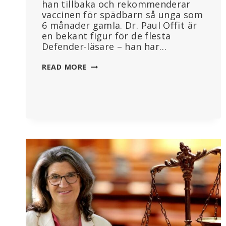
han tillbaka och rekommenderar
vaccinen för spädbarn så unga som
6 månader gamla. Dr. Paul Offit är
en bekant figur för de flesta
Defender-läsare – han har…
DEN
READ MORE
ÄKTA
DR.
PAUL
OFFIT
ÄR
TILLBAKA!