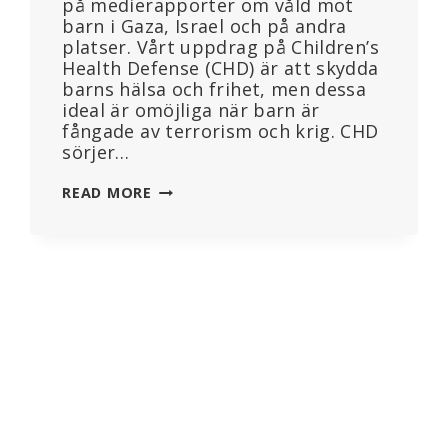
på medierapporter om våld mot
barn i Gaza, Israel och på andra
platser. Vårt uppdrag på Children’s
Health Defense (CHD) är att skydda
barns hälsa och frihet, men dessa
ideal är omöjliga när barn är
fångade av terrorism och krig. CHD
sörjer…
CHD:S
READ MORE
ORDFÖRANDE
MARY
HOLLAND:
”BARN
SKA
INTE
HA
NÅGON
ROLL
I
VÅLDSAMMA
KONFLIKTER”