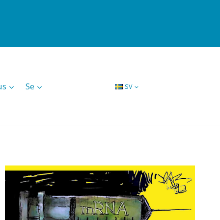
us
Se
SV