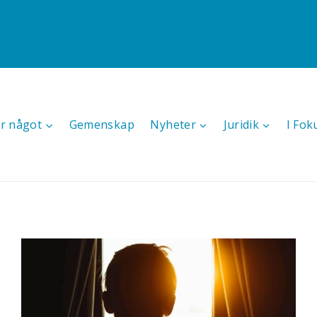
r något
Gemenskap
Nyheter
Juridik
I Fok