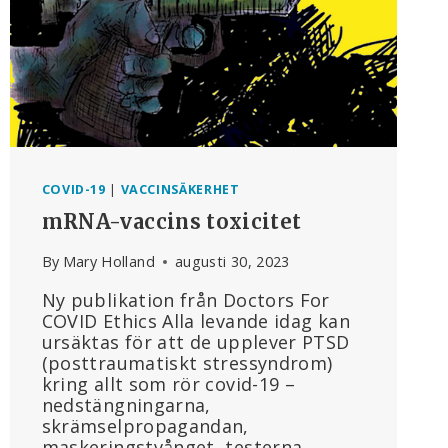
COVID-19
|
VACCINSÄKERHET
mRNA-vaccins toxicitet
By
Mary Holland
augusti 30, 2023
Ny publikation från Doctors For
COVID Ethics Alla levande idag kan
ursäktas för att de upplever PTSD
(posttraumatiskt stressyndrom)
kring allt som rör covid-19 –
nedstängningarna,
skrämselpropagandan,
maskeringstvånget, testerna,