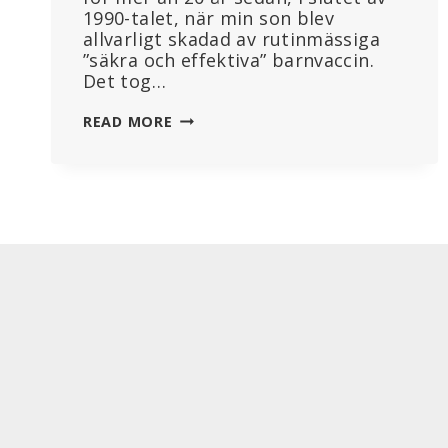
1990-talet, när min son blev
allvarligt skadad av rutinmässiga
”säkra och effektiva” barnvaccin.
Det tog…
DOMSTOLAR
READ MORE
FÖLJER
KULTUR
–
OCH
KULTUREN
HÅLLER
PÅ
ATT
FÖRÄNDRAS