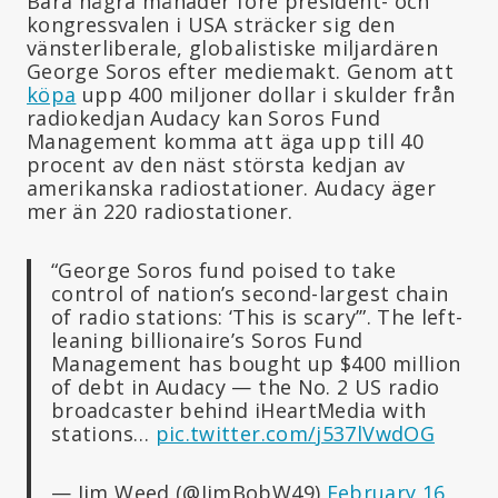
Bara några månader före president- och
kongressvalen i USA sträcker sig den
vänsterliberale, globalistiske miljardären
George Soros efter mediemakt. Genom att
köpa
upp 400 miljoner dollar i skulder från
radiokedjan Audacy kan Soros Fund
Management komma att äga upp till 40
procent av den näst största kedjan av
amerikanska radiostationer. Audacy äger
mer än 220 radiostationer.
“George Soros fund poised to take
control of nation’s second-largest chain
of radio stations: ‘This is scary’”. The left-
leaning billionaire’s Soros Fund
Management has bought up $400 million
of debt in Audacy — the No. 2 US radio
broadcaster behind iHeartMedia with
stations…
pic.twitter.com/j537lVwdOG
— Jim Weed (@JimBobW49)
February 16,