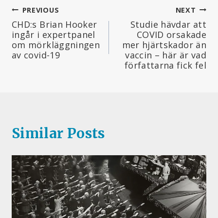
Inläggsnavigering
PREVIOUS
NEXT
CHD:s Brian Hooker
Studie hävdar att
ingår i expertpanel
COVID orsakade
om mörkläggningen
mer hjärtskador än
av covid-19
vaccin – här är vad
författarna fick fel
Similar Posts