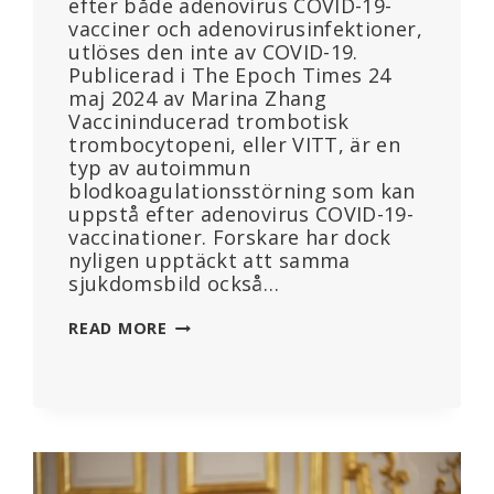
efter både adenovirus COVID-19-
vacciner och adenovirusinfektioner,
utlöses den inte av COVID-19.
Publicerad i The Epoch Times 24
maj 2024 av Marina Zhang
Vaccininducerad trombotisk
trombocytopeni, eller VITT, är en
typ av autoimmun
blodkoagulationsstörning som kan
uppstå efter adenovirus COVID-19-
vaccinationer. Forskare har dock
nyligen upptäckt att samma
sjukdomsbild också…
STUDIE
READ MORE
VISAR
VACCININDUCERAD
BLODPROPPSSJUKDOM
ÄVEN
UTLÖSES
AV
INFEKTIONER,