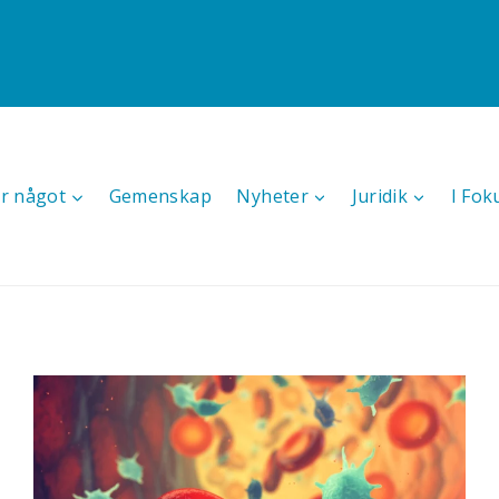
r något
Gemenskap
Nyheter
Juridik
I Fok