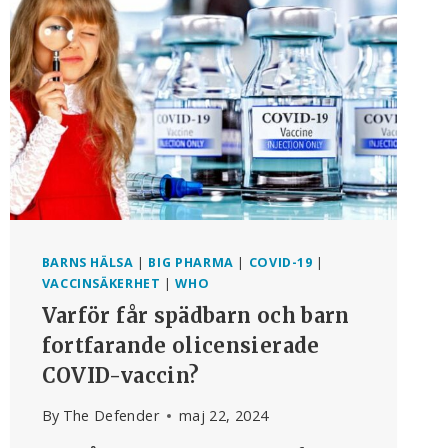
INTE
FOLKHÄLSOMYNDIGHETER?
BARNS HÄLSA
|
BIG PHARMA
|
COVID-19
|
VACCINSÄKERHET
|
WHO
Varför får spädbarn och barn
fortfarande olicensierade
COVID-vaccin?
By
The Defender
maj 22, 2024