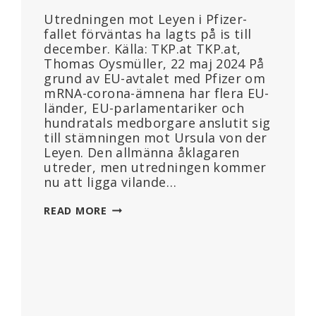
Utredningen mot Leyen i Pfizer-
fallet förväntas ha lagts på is till
december. Källa: TKP.at TKP.at,
Thomas Oysmüller, 22 maj 2024 På
grund av EU-avtalet med Pfizer om
mRNA-corona-ämnena har flera EU-
länder, EU-parlamentariker och
hundratals medborgare anslutit sig
till stämningen mot Ursula von der
Leyen. Den allmänna åklagaren
utreder, men utredningen kommer
nu att ligga vilande…
PFIZER-
READ MORE
KONSPIRATION:
FÖRUNDERSÖKNINGEN
MOT
LEYEN
LÄGGS
PÅ
IS