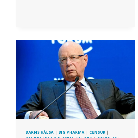
–
KOPPLINGEN
MELLAN
LÄKEMEDELSBRANSCHEN
OCH
MEDICINEN
BARNS HÄLSA
|
BIG PHARMA
|
CENSUR
|