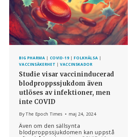
BIG PHARMA
|
COVID-19
|
FOLKHÄLSA
|
VACCINSÄKERHET
|
VACCINSKADOR
Studie visar vaccininducerad
blodproppssjukdom även
utlöses av infektioner, men
inte COVID
By
The Epoch Times
maj 24, 2024
Även om den sällsynta
blodproppssjukdomen kan uppstå