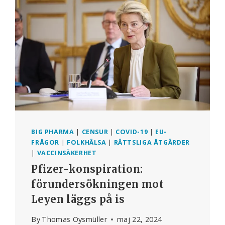
MEN
INTE
COVID
BIG PHARMA
|
CENSUR
|
COVID-19
|
EU-
FRÅGOR
|
FOLKHÄLSA
|
RÄTTSLIGA ÅTGÄRDER
|
VACCINSÄKERHET
Pfizer-konspiration:
förundersökningen mot
Leyen läggs på is
By
Thomas Oysmüller
maj 22, 2024