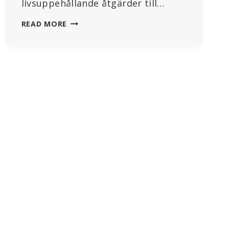
livsuppehållande åtgärder till…
DÖDLIG
READ MORE
LÄKEMEDELSKOMBINATION
ANVÄNDS
FÖR
ATT
BEHANDLA
ÄLDRE
COVID-
PATIENTER
I
SKOTTLAND