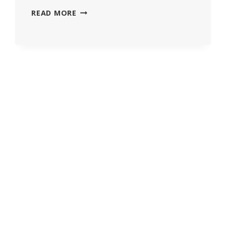
FÖRE
READ MORE
DETTA
CDC-
DIREKTÖR
SÄGER
ATT
DET
ÄR
HÖG
TID
ATT
ERKÄNNA
”BETYDANDE
BIVERKNINGAR”
AV
COVID-
19-
VACCINER