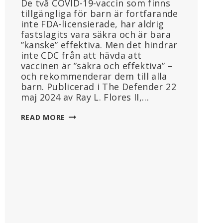
De två COVID-19-vaccin som finns
tillgängliga för barn är fortfarande
inte FDA-licensierade, har aldrig
fastslagits vara säkra och är bara
”kanske” effektiva. Men det hindrar
inte CDC från att hävda att
vaccinen är ”säkra och effektiva” –
och rekommenderar dem till alla
barn. Publicerad i The Defender 22
maj 2024 av Ray L. Flores II,…
VARFÖR
READ MORE
FÅR
SPÄDBARN
OCH
BARN
FORTFARANDE
OLICENSIERADE
COVID-
VACCIN?