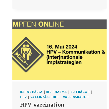
NEDERLAG
FÖR
TYSKA
REGERINGEN:
VACCINATIONSINFORMATION
I
RKI-
PROTOKOLL
MÅSTE
PUBLICERAS
BARNS HÄLSA
|
BIG PHARMA
|
EU-FRÅGOR
|
HPV
|
VACCINSÄKERHET
|
VACCINSKADOR
HPV-vaccination –