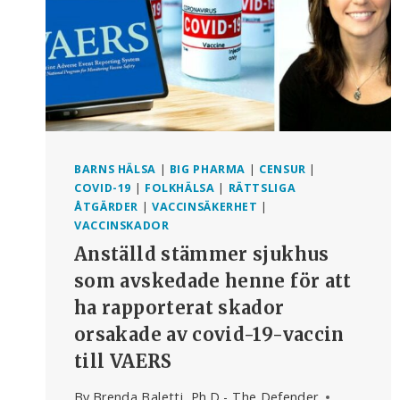
BARNS HÄLSA
|
BIG PHARMA
|
CENSUR
|
COVID-19
|
FOLKHÄLSA
|
RÄTTSLIGA
ÅTGÄRDER
|
VACCINSÄKERHET
|
VACCINSKADOR
Anställd stämmer sjukhus
som avskedade henne för att
ha rapporterat skador
orsakade av covid-19-vaccin
till VAERS
By
Brenda Baletti, Ph.D - The Defender