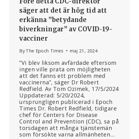
Före detta CDC-direktör
säger att det är hög tid att
erkänna ”betydande
biverkningar” av COVID-19-
vacciner
By
The Epoch Times
maj 21, 2024
”Vi blev liksom avfärdade eftersom
ingen ville prata om möjligheten
att det fanns ett problem med
vaccinerna”, säger Dr Robert
Redfield. Av Tom Ozimek, 17/5/2024
Uppdaterad: 5/20/2024,
ursprungligen publicerad i Epoch
Times Dr. Robert Redfield, tidigare
chef för Centers for Disease
Control and Prevention (CDC), sa på
torsdagen att många tjänstemän
som försökte varna allmänheten…