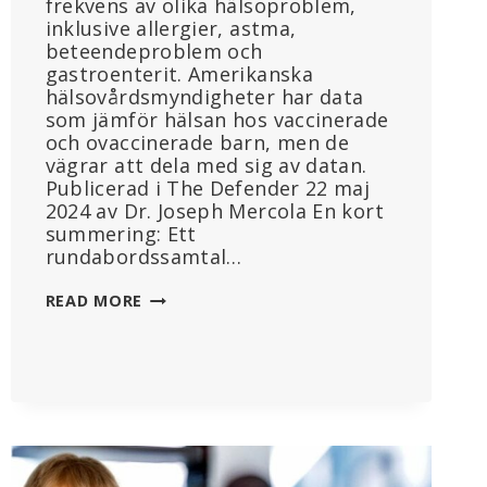
frekvens av olika hälsoproblem,
inklusive allergier, astma,
beteendeproblem och
gastroenterit. Amerikanska
hälsovårdsmyndigheter har data
som jämför hälsan hos vaccinerade
och ovaccinerade barn, men de
vägrar att dela med sig av datan.
Publicerad i The Defender 22 maj
2024 av Dr. Joseph Mercola En kort
summering: Ett
rundabordssamtal…
OVACCINERADE
READ MORE
BARN
ÄR
FRISKARE
ÄN
VACCINERADE
–
VARFÖR
UTREDER