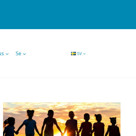
us
Se
SV