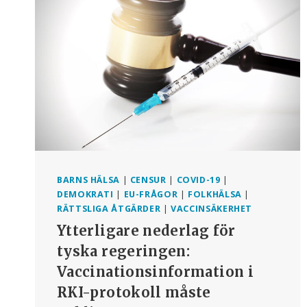
FÖR
ATT
HA
RAPPORTERAT
SKADOR
ORSAKADE
AV
COVID-
19-
VACCIN
TILL
VAERS
BARNS HÄLSA
|
CENSUR
|
COVID-19
|
DEMOKRATI
|
EU-FRÅGOR
|
FOLKHÄLSA
|
RÄTTSLIGA ÅTGÄRDER
|
VACCINSÄKERHET
Ytterligare nederlag för
tyska regeringen:
Vaccinationsinformation i
RKI-protokoll måste