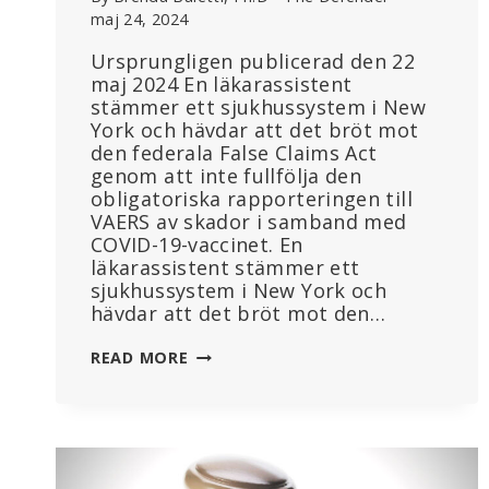
maj 24, 2024
Ursprungligen publicerad den 22
maj 2024 En läkarassistent
stämmer ett sjukhussystem i New
York och hävdar att det bröt mot
den federala False Claims Act
genom att inte fullfölja den
obligatoriska rapporteringen till
VAERS av skador i samband med
COVID-19-vaccinet. En
läkarassistent stämmer ett
sjukhussystem i New York och
hävdar att det bröt mot den…
ANSTÄLLD
READ MORE
STÄMMER
SJUKHUS
SOM
AVSKEDADE
HENNE