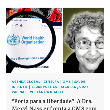
QUE
FOI
COAUTOR
DA
DECLARAÇÃO
DE
GREAT
BARRINGTON
AGENDA GLOBAL
|
CENSURA
|
OMS
|
SAÚDE
INFANTIL
|
SAÚDE PÚBLICA
|
SEGURANÇA DAS
VACINAS
|
VIGILÂNCIA DIGITAL
“Porta para a liberdade”: A Dra.
Meryl Nass enfrenta a OMS com