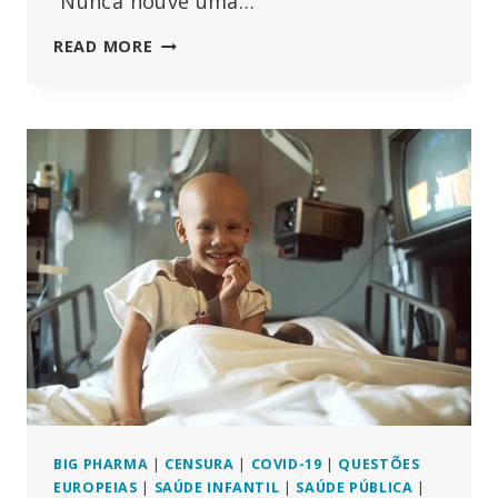
“Nunca houve uma…
TODOS
READ MORE
OS
ASPECTOS
DA
NARRATIVA
DA
“COVID”
SÃO
FALSOS!
NÃO
HOUVE
PANDEMIA!
BIG PHARMA
|
CENSURA
|
COVID-19
|
QUESTÕES
EUROPEIAS
|
SAÚDE INFANTIL
|
SAÚDE PÚBLICA
|