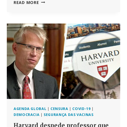
ARROGÂNCIA
READ MORE
“ESPANTOSA”:
ESPECIALISTAS
CRITICAM
O
CDC
POR
TER
APAGADO
TODAS
AS
148
PÁGINAS
DE
INFORMAÇÃO
SOBRE
MIOCARDITE
APÓS
INJECÇÕES
AGENDA GLOBAL
|
CENSURA
|
COVID-19
|
DE
DEMOCRACIA
|
SEGURANÇA DAS VACINAS
COVID
Harvard despede professor que