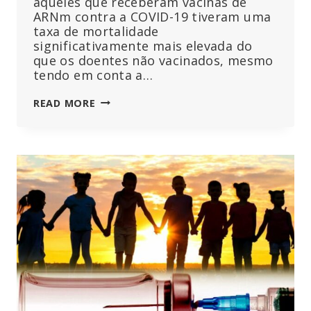
aqueles que receberam vacinas de
ARNm contra a COVID-19 tiveram uma
taxa de mortalidade
significativamente mais elevada do
que os doentes não vacinados, mesmo
tendo em conta a…
OS
READ MORE
DOENTES
VACINADOS
CONTRA
A
COVID-
19
MORRERAM
A
UMA
TAXA
QUASE
DUAS
VEZES
SUPERIOR