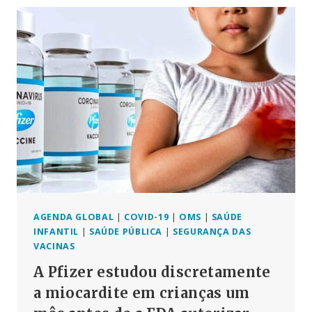
A
DRA.
MERYL
NASS
ENFRENTA
A
OMS
COM
O
LANÇAMENTO
DE
UMA
NOVA
ORGANIZAÇÃO
SEM
AGENDA GLOBAL
|
COVID-19
|
OMS
|
SAÚDE
FINS
INFANTIL
|
SAÚDE PÚBLICA
|
SEGURANÇA DAS
LUCRATIVOS
VACINAS
A Pfizer estudou discretamente
a miocardite em crianças um