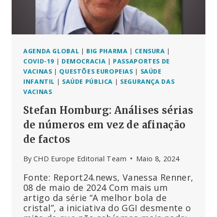
É
QUE
AS
AGÊNCIAS
DE
SAÚDE
AGENDA GLOBAL
|
BIG PHARMA
|
CENSURA
|
PÚBLICA
COVID-19
|
DEMOCRACIA
|
PASSAPORTES DE
NÃO
VACINAS
|
QUESTÕES EUROPEIAS
|
SAÚDE
ESTÃO
INFANTIL
|
SAÚDE PÚBLICA
|
SEGURANÇA DAS
A
VACINAS
INVESTIGAR?
Stefan Homburg: Análises sérias
de números em vez de afinação
de factos
By
CHD Europe Editorial Team
Maio 8, 2024
Fonte: Report24.news, Vanessa Renner,
08 de maio de 2024 Com mais um
artigo da série “A melhor bola de
cristal”, a iniciativa do GGI desmente o