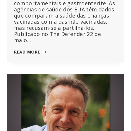
comportamentais e gastroenterite. As
agências de saúde dos EUA têm dados
que comparam a saúde das crianças
vacinadas com a das não vacinadas,
mas recusam-se a partilhá-los.
Publicado no The Defender 22 de
maio…
AS
READ MORE
CRIANÇAS
NÃO
VACINADAS
SÃO
MAIS
SAUDÁVEIS
DO
QUE
AS
VACINADAS
–
PORQUE