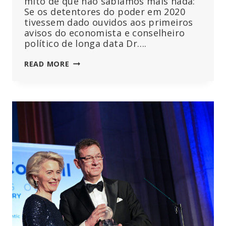
mito de que não sabíamos mais nada:
Se os detentores do poder em 2020
tivessem dado ouvidos aos primeiros
avisos do economista e conselheiro
político de longa data Dr….
STEFAN
READ MORE
HOMBURG:
ANÁLISES
SÉRIAS
DE
NÚMEROS
EM
VEZ
DE
AFINAÇÃO
DE
FACTOS