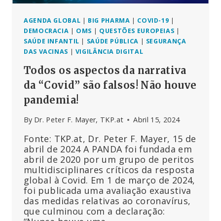
LEYEN
E
BOURLA
AGENDA GLOBAL
|
BIG PHARMA
|
COVID-19
|
DA
DEMOCRACIA
|
OMS
|
QUESTÕES EUROPEIAS
|
PFIZER
SAÚDE INFANTIL
|
SAÚDE PÚBLICA
|
SEGURANÇA
DAS VACINAS
|
VIGILÂNCIA DIGITAL
Todos os aspectos da narrativa
da “Covid” são falsos! Não houve
pandemia!
By
Dr. Peter F. Mayer, TKP.at
Abril 15, 2024
Fonte: TKP.at, Dr. Peter F. Mayer, 15 de
abril de 2024 A PANDA foi fundada em
abril de 2020 por um grupo de peritos
multidisciplinares críticos da resposta
global à Covid. Em 1 de março de 2024,
foi publicada uma avaliação exaustiva
das medidas relativas ao coronavírus,
que culminou com a declaração: