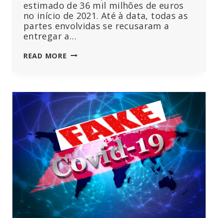
estimado de 36 mil milhões de euros
no início de 2021. Até à data, todas as
partes envolvidas se recusaram a
entregar a…
O
READ MORE
TRIBUNAL
DOS
EUA
EXIGE
TAMBÉM
A
DIVULGAÇÃO
DE
MENSAGENS
DE
TEXTO
SECRETAS
ENTRE
A
UE-