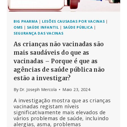
À
DOS
NÃO
VACINADOS,
BIG PHARMA
|
LESÕES CAUSADAS POR VACINAS
|
SEGUNDO
OMS
|
SAÚDE INFANTIL
|
SAÚDE PÚBLICA
|
O
SEGURANÇA DAS VACINAS
ESTUDO
As crianças não vacinadas são
mais saudáveis do que as
vacinadas – Porque é que as
agências de saúde pública não
estão a investigar?
By
Dr. Joseph Mercola
Maio 23, 2024
A investigação mostra que as crianças
vacinadas registam níveis
significativamente mais elevados de
vários problemas de saúde, incluindo
alergias, asma, problemas