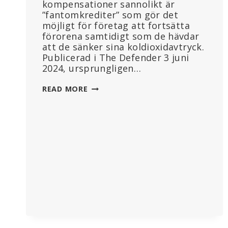
kompensationer sannolikt är
”fantomkrediter” som gör det
möjligt för företag att fortsätta
förorena samtidigt som de hävdar
att de sänker sina koldioxidavtryck.
Publicerad i The Defender 3 juni
2024, ursprungligen…
KOLDIOXIDKOMPENSATIONER
READ MORE
EN
”BLUFF”
–
HÄR
ÄR
VARFÖR