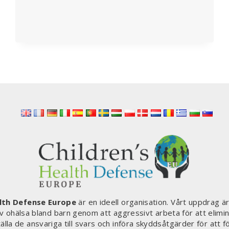
AV
ALLA
VÄRLDENS
MEDBORGARE
PÅ
VÄG
ATT
BLI
VERKLIGHET
alth Defense Europe
är en ideell organisation. Vårt uppdrag är
v ohälsa bland barn genom att aggressivt arbeta för att elimin
älla de ansvariga till svars och införa skyddsåtgärder för att f