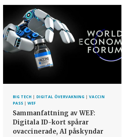
NÄR
WEF
VILL
BLI
GLOBAL
LEDARE
INOM
OFFENTLIG-
PRIVAT
”SAMARBETE”
BIG TECH
|
DIGITAL ÖVERVAKNING
|
VACCIN
PASS
|
WEF
Sammanfattning av WEF:
Digitala ID-kort spårar
ovaccinerade, AI påskyndar