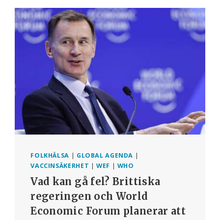
FOLKHÄLSA
|
GLOBAL AGENDA
|
VACCINSÄKERHET
|
WEF
|
WHO
Vad kan gå fel? Brittiska
regeringen och World
Economic Forum planerar att