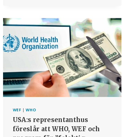
WEF:
DIGITALA
ID-
KORT
SPÅRAR
OVACCINERADE,
AI
PÅSKYNDAR
UTVECKLINGEN
AV
NYA
VACCIN
WEF
|
WHO
USA:s representanthus
föreslår att WHO, WEF och