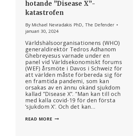
hotande ”Disease X”-
katastrofen
By
Michael Nevradakis PhD, The Defender
januari 30, 2024
Världshälsoorganisationens (WHO)
generaldirektör Tedros Adhanom
Ghebreyesus varnade under en
panel vid Världsekonomiskt forums
(WEF) årsmöte i Davos i Schweiz för
att världen måste förbereda sig för
en framtida pandemi, som kan
orsakas av en ännu okänd sjukdom
kallad ”Disease X”. ”Man kan till och
med kalla covid-19 för den första
’sjukdom X’. Och det kan…
”FRAMTIDENS
READ MORE
FÖRMYNDARE”?
WEF-