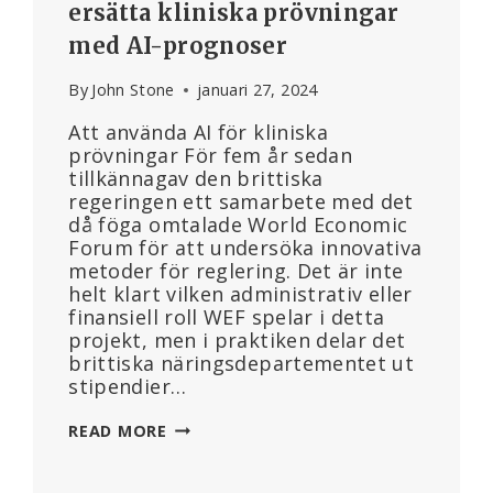
ersätta kliniska prövningar
med AI-prognoser
By
John Stone
januari 27, 2024
Att använda AI för kliniska
prövningar För fem år sedan
tillkännagav den brittiska
regeringen ett samarbete med det
då föga omtalade World Economic
Forum för att undersöka innovativa
metoder för reglering. Det är inte
helt klart vilken administrativ eller
finansiell roll WEF spelar i detta
projekt, men i praktiken delar det
brittiska näringsdepartementet ut
stipendier…
VAD
READ MORE
KAN
GÅ