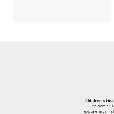
BILL
GATES-
KUMPANEN
DAVID
CAMERON
GÖR
COMEBACK
Children's He
epidemier a
exponeringar, st