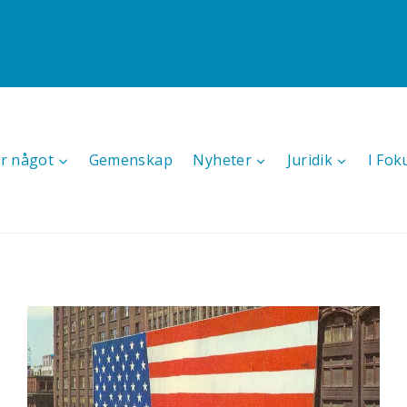
r något
Gemenskap
Nyheter
Juridik
I Fok