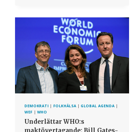
MEDLEMMAR
TRÄFFAS
I
DAVOS
FÖR
ATT
VARNA
FÖR
HOTANDE
”DISEASE
X”-
KATASTROFEN
DEMOKRATI
|
FOLKHÄLSA
|
GLOBAL AGENDA
|
WEF
|
WHO
Underlättar WHO:s
maktövertagande: Bill Gates-