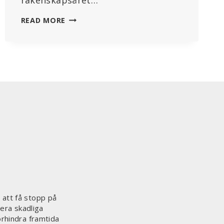
USA:S
READ MORE
REPRESENTANTHUS
FÖRESLÅR
ATT
WHO,
WEF
OCH
PROGRAM
FÖR
”FELAKTIG
INFORMATION”
SKA
FÖRBJUDAS
 att få stopp på
era skadliga
örhindra framtida