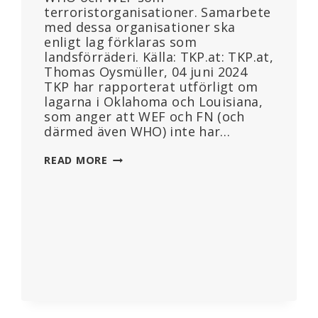
terroristorganisationer. Samarbete
med dessa organisationer ska
enligt lag förklaras som
landsförräderi. Källa: TKP.at: TKP.at,
Thomas Oysmüller, 04 juni 2024
TKP har rapporterat utförligt om
lagarna i Oklahoma och Louisiana,
som anger att WEF och FN (och
därmed även WHO) inte har…
FLORIDA:
READ MORE
REPUBLIKANER
UTSER
WEF
OCH
FN
TILL
TERRORISTORGANISATIONER