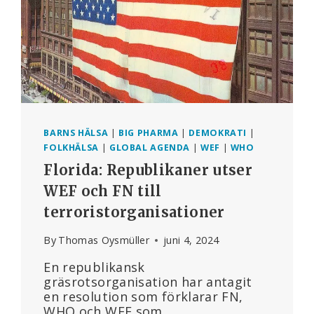
BARNS HÄLSA
|
BIG PHARMA
|
DEMOKRATI
|
FOLKHÄLSA
|
GLOBAL AGENDA
|
WEF
|
WHO
Florida: Republikaner utser
WEF och FN till
terroristorganisationer
By
Thomas Oysmüller
juni 4, 2024
En republikansk
gräsrotsorganisation har antagit
en resolution som förklarar FN,
WHO och WEF som