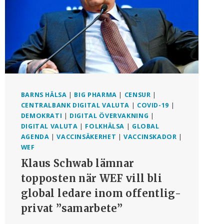
BARNS HÄLSA
|
BIG PHARMA
|
CENSUR
|
CENTRALBANK DIGITAL VALUTA
|
COVID-19
|
DEMOKRATI
|
DIGITAL ÖVERVAKNING
|
DIGITAL VALUTA
|
FOLKHÄLSA
|
GLOBAL
AGENDA
|
VACCINSÄKERHET
|
VACCINSKADOR
|
WEF
Klaus Schwab lämnar
topposten när WEF vill bli
global ledare inom offentlig-
privat ”samarbete”