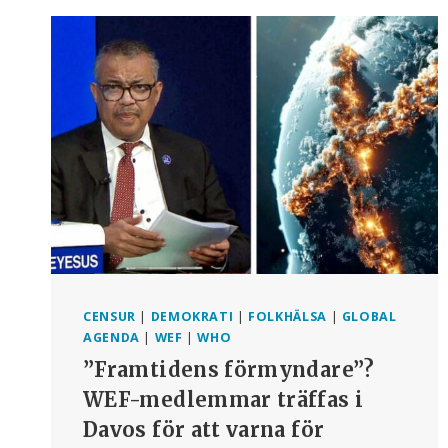
CENSUR
|
DEMOKRATI
|
FOLKHÄLSA
|
GLOBAL
AGENDA
|
WEF
|
WHO
”Framtidens förmyndare”?
WEF-medlemmar träffas i
Davos för att varna för