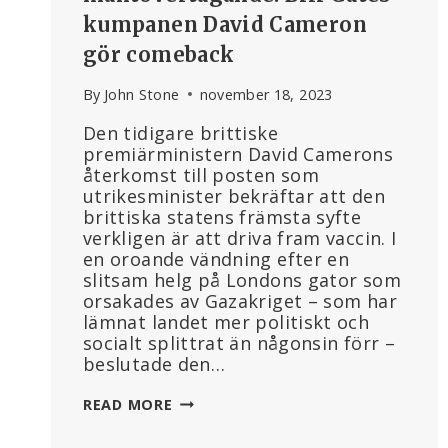
kumpanen David Cameron
gör comeback
By
John Stone
november 18, 2023
Den tidigare brittiske
premiärministern David Camerons
återkomst till posten som
utrikesminister bekräftar att den
brittiska statens främsta syfte
verkligen är att driva fram vaccin. I
en oroande vändning efter en
slitsam helg på Londons gator som
orsakades av Gazakriget – som har
lämnat landet mer politiskt och
socialt splittrat än någonsin förr –
beslutade den…
UNDERLÄTTAR
READ MORE
WHO:S
MAKTÖVERTAGANDE: