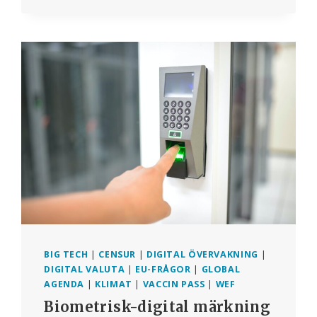
FEL?
BRITTISKA
REGERINGEN
OCH
WORLD
ECONOMIC
FORUM
PLANERAR
ATT
ERSÄTTA
KLINISKA
PRÖVNINGAR
MED
AI-
PROGNOSER
BIG TECH
|
CENSUR
|
DIGITAL ÖVERVAKNING
|
DIGITAL VALUTA
|
EU-FRÅGOR
|
GLOBAL
AGENDA
|
KLIMAT
|
VACCIN PASS
|
WEF
Biometrisk-digital märkning