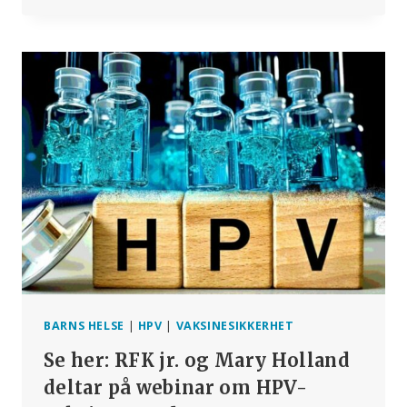
KAMPANJER
ANNONSERT
I
EUROPA
–
FORELDRE,
TA
KUN
INFORMERTE
VALG!
BARNS HELSE
|
HPV
|
VAKSINESIKKERHET
Se her: RFK jr. og Mary Holland
deltar på webinar om HPV-