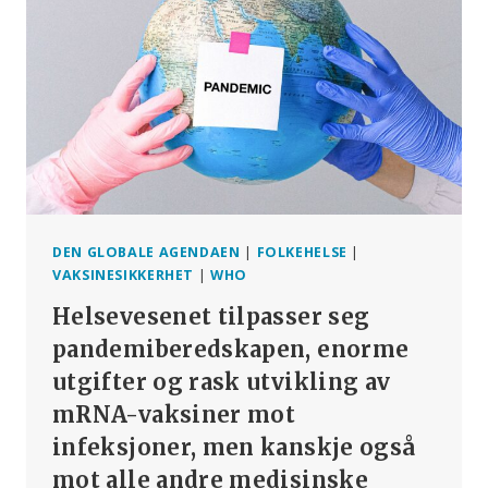
PROFITT,
SANNHET
OVER
LØGNER,
MOT
OVER
FRYKT»
DEN GLOBALE AGENDAEN
|
FOLKEHELSE
|
VAKSINESIKKERHET
|
WHO
Helsevesenet tilpasser seg
pandemiberedskapen, enorme
utgifter og rask utvikling av
mRNA-vaksiner mot
infeksjoner, men kanskje også
mot alle andre medisinske