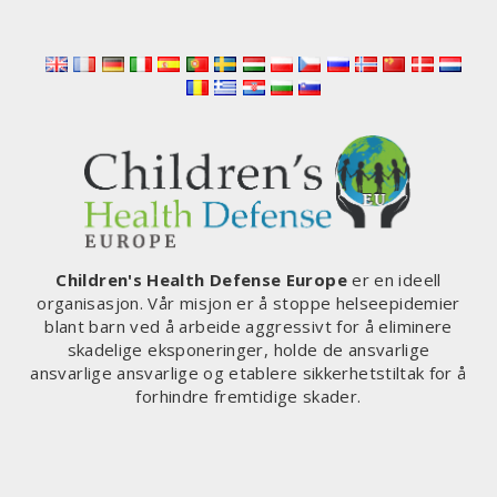
UTGIFTER
OG
RASK
UTVIKLING
AV
MRNA-
VAKSINER
MOT
INFEKSJONER,
MEN
KANSKJE
OGSÅ
Children's Health Defense Europe
er en ideell
MOT
organisasjon. Vår misjon er å stoppe helseepidemier
ALLE
blant barn ved å arbeide aggressivt for å eliminere
ANDRE
skadelige eksponeringer, holde de ansvarlige
MEDISINSKE
ansvarlige ansvarlige og etablere sikkerhetstiltak for å
TILSTANDER
forhindre fremtidige skader.