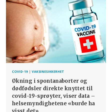
MARY
HOLLAND
DELTAR
PÅ
WEBINAR
OM
HPV-
VAKSINER
MED
CHD
EUROPE
COVID-19
|
VAKSINESIKKERHET
Økning i spontanaborter og
dødfødsler direkte knyttet til
covid-19-sprøyter, viser data –
helsemyndighetene «burde ha
visst det».