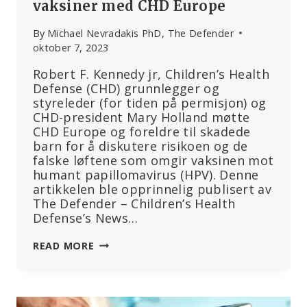
vaksiner med CHD Europe
By
Michael Nevradakis PhD, The Defender
oktober 7, 2023
Robert F. Kennedy jr, Children’s Health
Defense (CHD) grunnlegger og
styreleder (for tiden på permisjon) og
CHD-president Mary Holland møtte
CHD Europe og foreldre til skadede
barn for å diskutere risikoen og de
falske løftene som omgir vaksinen mot
humant papillomavirus (HPV). Denne
artikkelen ble opprinnelig publisert av
The Defender – Children’s Health
Defense’s News…
SE
READ MORE
HER:
RFK
JR.
OG