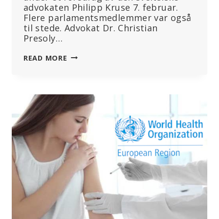
advokaten Philipp Kruse 7. februar.
Flere parlamentsmedlemmer var også
til stede. Advokat Dr. Christian
Presoly…
GÅR
READ MORE
FORAN
MED
ET
GODT
EKSEMPEL:
FYRSTEDØMMET
LIECHTENSTEIN
TAR
ET
KRITISK
BLIKK
PÅ
WHO-
AVTALEN