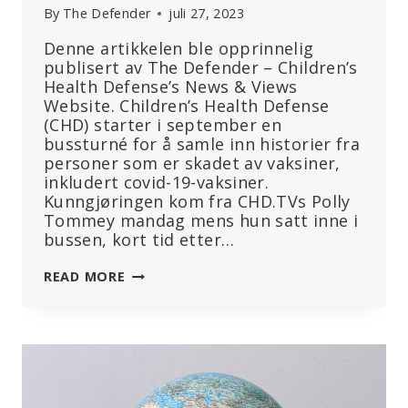
By
The Defender
juli 27, 2023
Denne artikkelen ble opprinnelig
publisert av The Defender – Children’s
Health Defense’s News & Views
Website. Children’s Health Defense
(CHD) starter i september en
bussturné for å samle inn historier fra
personer som er skadet av vaksiner,
inkludert covid-19-vaksiner.
Kunngjøringen kom fra CHD.TVs Polly
Tommey mandag mens hun satt inne i
bussen, kort tid etter…
CHD
READ MORE
LANSERER
«VAX-
UNVAX»-
BUSSTURNÉ:
«MENNESKER
OVER