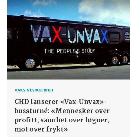
DØDFØDSLER
DIREKTE
KNYTTET
TIL
COVID-
19-
SPRØYTER,
VISER
DATA
–
HELSEMYNDIGHETENE
«BURDE
HA
VISST
DET».
VAKSINESIKKERHET
CHD lanserer «Vax-Unvax»-
bussturné: «Mennesker over
profitt, sannhet over løgner,
mot over frykt»