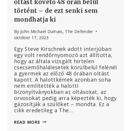
oltást követő 48 órán belül
történt – de ezt senki sem
mondhatja ki
By
John-Michael Dumais, The Defender
október 17, 2023
Egy Steve Kirschnek adott interjúban
egy volt rendőrnyomozó azt állította,
hogy az általa vizsgált hirtelen
csecsemőhalálesetek körülbelül felénél
a gyermek az előző 48 órában oltást
kapott. A halottkémek azonban soha
nem említették a halotti
bizonyítványokban az oltásokat, az
orvosokat pedig arra képezték ki, hogy
gázosítják a szülőket – mondta. Ez a
cikk eredetileg a The…
RENDŐRNYOMOZÓ:
READ MORE
A