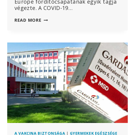
Europe fordítócsapatának egyik tagja
végezte. A COVID-19…
ARNE
READ MORE
BURKHARDT
PATOLÓGUS
VÉGSŐ
INTERJÚJA:
AZ
MRNS-
VAKCINÁK
SÚLYOS
VESZÉLYEINEK
FELTÁRÁSA
A VAKCINA BIZTONSÁGA
|
GYERMEKEK EGÉSZSÉGE