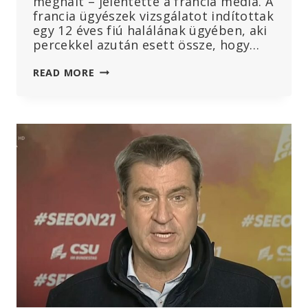
meghalt – jelentette a francia média. A
francia ügyészek vizsgálatot indítottak
egy 12 éves fiú halálának ügyében, aki
percekkel azután esett össze, hogy…
A
READ MORE
12
ÉVES
FIÚ
HALÁLA
FRANCIAORSZÁGBAN
A
HPV
ELLENI
OLTÁST
KÖVETŐEN
A
GARDASIL
BIZTONSÁGOSSÁGÁNAK
ÉS
AZ
ISKOLAI