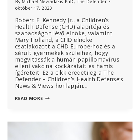
By
Michael Nevradakis PhD, The Defender
október 17, 2023
Robert F. Kennedy Jr., a Children’s
Health Defense (CHD) alapítója és
szabadságon lévő elnöke, valamint
Mary Holland, a CHD elnöke
csatlakozott a CHD Europe-hoz és a
sérült gyermekek szüleihez, hogy
megvitassák a humán papillomavírus
elleni vakcina kockázatait és hamis
ígéreteit. Ez a cikk eredetileg a The
Defender – Children’s Health Defense’s
News & Views honlapján…
NÉZD:
READ MORE
MARY
HOLLAND
CSATLAKOZIK
A
CHD
EUROPE