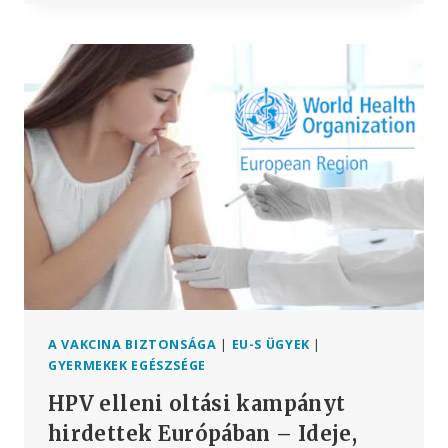
HIRTELEN
CSECSEMŐHALÁLOZÁSOK
50%-
A
AZ
OLTÁST
KÖVETŐ
48
ÓRÁN
BELÜL
TÖRTÉNT
–
DE
EZT
SENKI
SEM
MONDHATJA
A VAKCINA BIZTONSÁGA
|
EU-S ÜGYEK
|
KI
GYERMEKEK EGÉSZSÉGE
HPV elleni oltási kampányt
hirdettek Európában – Ideje,