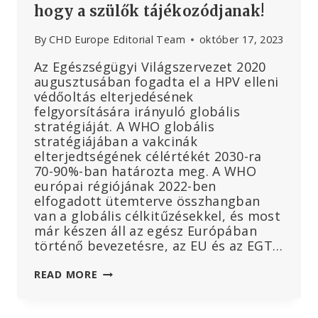
hogy a szülők tájékozódjanak!
By
CHD Europe Editorial Team
október 17, 2023
Az Egészségügyi Világszervezet 2020
augusztusában fogadta el a HPV elleni
védőoltás elterjedésének
felgyorsítására irányuló globális
stratégiáját. A WHO globális
stratégiájában a vakcinák
elterjedtségének célértékét 2030-ra
70-90%-ban határozta meg. A WHO
európai régiójának 2022-ben
elfogadott ütemterve összhangban
van a globális célkitűzésekkel, és most
már készen áll az egész Európában
történő bevezetésre, az EU és az EGT…
HPV
READ MORE
ELLENI
OLTÁSI
KAMPÁNYT