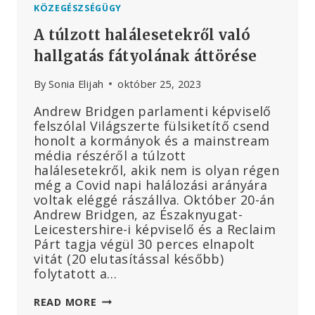
KÖZEGÉSZSÉGÜGY
A túlzott halálesetekről való
hallgatás fátyolának áttörése
By
Sonia Elijah
október 25, 2023
Andrew Bridgen parlamenti képviselő
felszólal Világszerte fülsiketítő csend
honolt a kormányok és a mainstream
média részéről a túlzott
halálesetekről, akik nem is olyan régen
még a Covid napi halálozási arányára
voltak eléggé rászállva. Október 20-án
Andrew Bridgen, az Északnyugat-
Leicestershire-i képviselő és a Reclaim
Párt tagja végül 30 perces elnapolt
vitát (20 elutasítással később)
folytatott a…
A
READ MORE