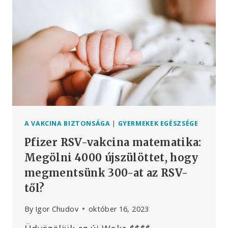
WEBINÁRIUMÁHOZ
A
HPV-
VAKCINÁKRÓL
A VAKCINA BIZTONSÁGA
|
GYERMEKEK EGÉSZSÉGE
Pfizer RSV-vakcina matematika:
Megölni 4000 újszülöttet, hogy
megmentsünk 300-at az RSV-
től?
By
Igor Chudov
október 16, 2023