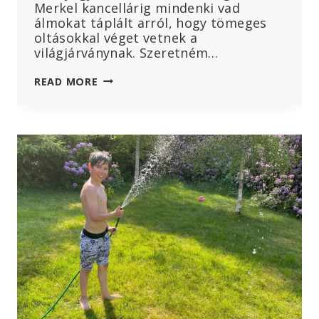
Merkel kancellárig mindenki vad
álmokat táplált arról, hogy tömeges
oltásokkal véget vetnek a
világjárványnak. Szeretném…
A
READ MORE
NÉMET
GYERMEKEK
BEOLTÁSÁRA
IRÁNYULÓ
BIZARR
KAMPÁNY
A
SZABÁLYOZÓ
HATÓSÁGOK
AJÁNLÁSA
ELLENÉRE
ÉS
MINDEN
BIZONYÍTÉK
HIÁNYÁBAN