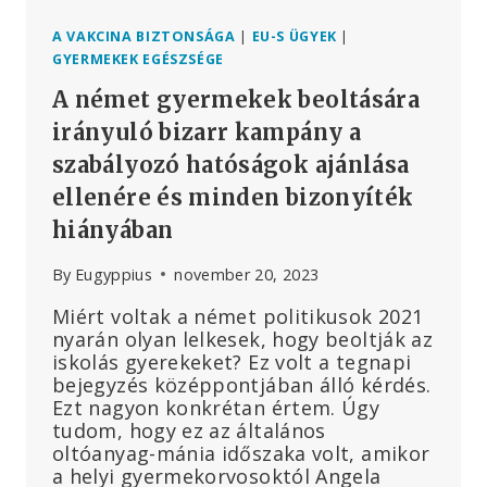
OLTÁSI
KAMPÁNYOKNAK
A VAKCINA BIZTONSÁGA
|
EU-S ÜGYEK
|
A
GYERMEKEK EGÉSZSÉGE
VIZSGÁLATÁT
A német gyermekek beoltására
INDÍTJA
EL
irányuló bizarr kampány a
szabályozó hatóságok ajánlása
ellenére és minden bizonyíték
hiányában
By
Eugyppius
november 20, 2023
Miért voltak a német politikusok 2021
nyarán olyan lelkesek, hogy beoltják az
iskolás gyerekeket? Ez volt a tegnapi
bejegyzés középpontjában álló kérdés.
Ezt nagyon konkrétan értem. Úgy
tudom, hogy ez az általános
oltóanyag-mánia időszaka volt, amikor
a helyi gyermekorvosoktól Angela