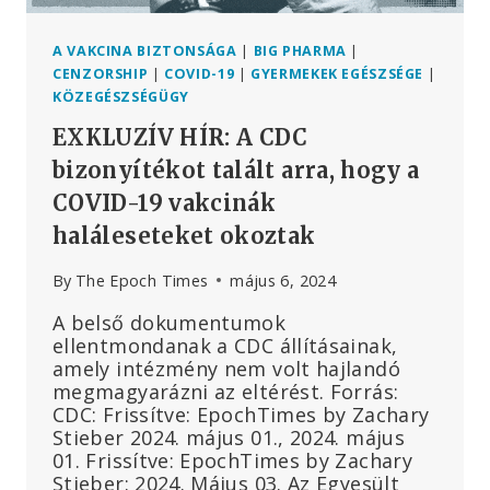
A VAKCINA BIZTONSÁGA
|
BIG PHARMA
|
CENZORSHIP
|
COVID-19
|
GYERMEKEK EGÉSZSÉGE
|
KÖZEGÉSZSÉGÜGY
EXKLUZÍV HÍR: A CDC
bizonyítékot talált arra, hogy a
COVID-19 vakcinák
haláleseteket okoztak
By
The Epoch Times
május 6, 2024
A belső dokumentumok
ellentmondanak a CDC állításainak,
amely intézmény nem volt hajlandó
megmagyarázni az eltérést. Forrás:
CDC: Frissítve: EpochTimes by Zachary
Stieber 2024. május 01., 2024. május
01. Frissítve: EpochTimes by Zachary
Stieber: 2024. Május 03. Az Egyesült