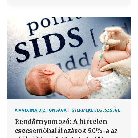
TÚLZOTT
HALÁLESETEKRŐL
VALÓ
HALLGATÁS
FÁTYOLÁNAK
ÁTTÖRÉSE
A VAKCINA BIZTONSÁGA
|
GYERMEKEK EGÉSZSÉGE
Rendőrnyomozó: A hirtelen
csecsemőhalálozások 50%-a az