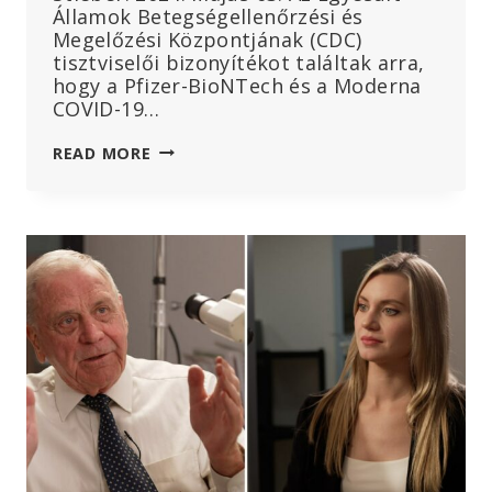
Államok Betegségellenőrzési és
Megelőzési Központjának (CDC)
tisztviselői bizonyítékot találtak arra,
hogy a Pfizer-BioNTech és a Moderna
COVID-19…
EXKLUZÍV
READ MORE
HÍR:
A
CDC
BIZONYÍTÉKOT
TALÁLT
ARRA,
HOGY
A
COVID-
19
VAKCINÁK
HALÁLESETEKET
OKOZTAK