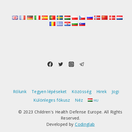
AT
AZ
RSV-
TŐL?
Rólunk
Tegyen lépéseket
Közösség
Hirek
Jogi
Különleges fókusz
Néz
HU
© 2023 Children's Health Defense Europe. All Rights
Reserved.
Developed by
Codinglab