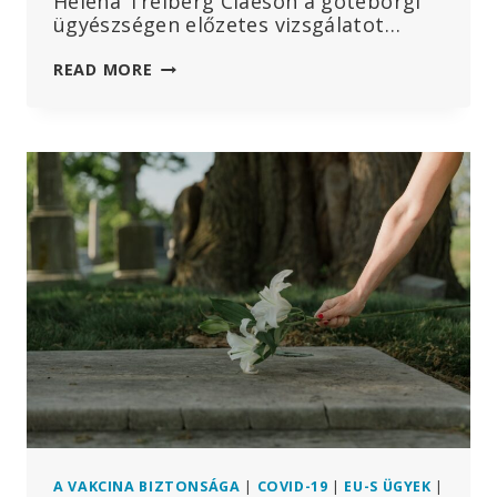
Helena Treiberg Claeson a göteborgi
ügyészségen előzetes vizsgálatot…
MEGHALT
READ MORE
EGY
KISFIÚ
A
KOVÁSZOLTÁS
UTÁN
–
AZ
ORVOS
FELJELENTÉST
TETT
AZ
ÜGYÉSZSÉGEN
A VAKCINA BIZTONSÁGA
|
COVID-19
|
EU-S ÜGYEK
|