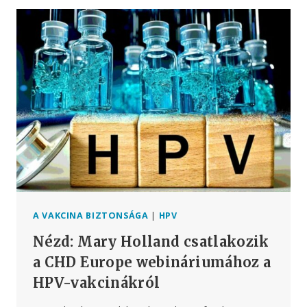
HIRDETTEK
EURÓPÁBAN
–
IDEJE,
HOGY
A
SZÜLŐK
TÁJÉKOZÓDJANAK!
A VAKCINA BIZTONSÁGA
|
HPV
Nézd: Mary Holland csatlakozik
a CHD Europe webináriumához a
HPV-vakcinákról