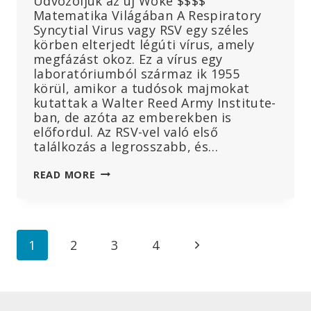
Üdvözöljük az új Woke $$$$
Matematika Világában A Respiratory
Syncytial Virus vagy RSV egy széles
körben elterjedt légúti vírus, amely
megfázást okoz. Ez a vírus egy
laboratóriumból származ ik 1955
körül, amikor a tudósok majmokat
kutattak a Walter Reed Army Institute-
ban, de azóta az emberekben is
előfordul. Az RSV-vel való első
találkozás a legrosszabb, és…
PFIZER
READ MORE
RSV-
VAKCINA
MATEMATIKA:
MEGÖLNI
Page
Next
1
2
3
4
4000
ÚJSZÜLÖTTET,
navigation
Page
HOGY
MEGMENTSÜNK
300-