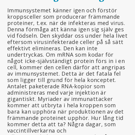
Immunsystemet känner igen och förstör
kroppsceller som producerar främmande
proteiner, t.ex. när de infekteras med virus.
Denna förmåga att känna igen sig själv ges
vid födseln. Den skyddar oss under hela livet
eftersom virusinfekterade celler på så sätt
effektivt elimineras. Den kan inte
undertryckas. Om mRNA som kodar för
något icke-självständigt protein förs in i en
cell, kommer den cellen därför att angripas
av immunsystemet. Detta är det fatala fel
som ligger till grund för hela konceptet.
Antalet paketerade RNA-kopior som
administreras med varje injektion är
gigantiskt. Myriader av immunattacker
kommer att utbryta i hela kroppen som
bara kan upphöra när produktionen av det
främmande proteinet upphör. Hur lång tid
kommer detta att ta? Några dagar, som
vaccintillverkarna och