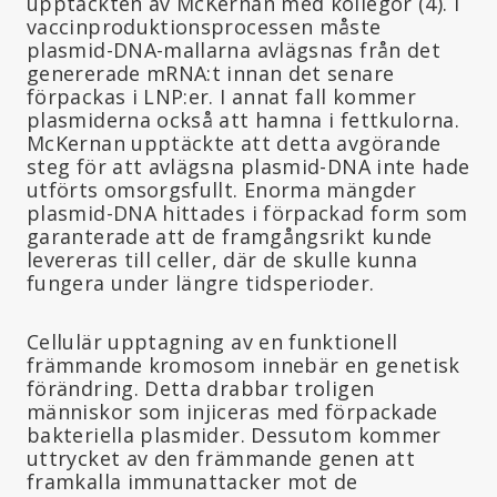
upptäckten av McKernan med kollegor (4). I
vaccinproduktionsprocessen måste
plasmid-DNA-mallarna avlägsnas från det
genererade mRNA:t innan det senare
förpackas i LNP:er. I annat fall kommer
plasmiderna också att hamna i fettkulorna.
McKernan upptäckte att detta avgörande
steg för att avlägsna plasmid-DNA inte hade
utförts omsorgsfullt. Enorma mängder
plasmid-DNA hittades i förpackad form som
garanterade att de framgångsrikt kunde
levereras till celler, där de skulle kunna
fungera under längre tidsperioder.
Cellulär upptagning av en funktionell
främmande kromosom innebär en genetisk
förändring. Detta drabbar troligen
människor som injiceras med förpackade
bakteriella plasmider. Dessutom kommer
uttrycket av den främmande genen att
framkalla immunattacker mot de