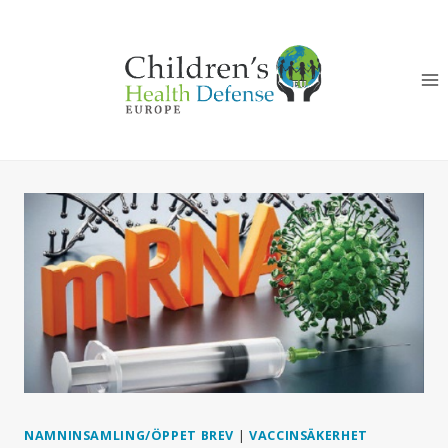
Skip
to
content
NAMNINSAMLING/ÖPPET BREV
|
VACCINSÄKERHET