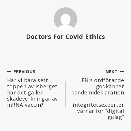
Doctors For Covid Ethics
Inläggsnavigering
PREVIOUS
NEXT
Har vi bara sett
FN:s ordförande
toppen av isberget
godkänner
när det gäller
pandemideklaration
skadeverkningar av
–
mRNA-vaccin?
integritetsexperter
varnar för ”digital
gulag”