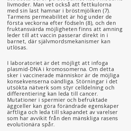
livmoder. Man vet också att fettkulorna
med sin last hamnar i bröstmjölken (7).
Tarmens permeabilitet är hög under de
första veckorna efter födseln (8), och den
fruktansvärda möjligheten finns att amning
leder till att vaccin passerar direkt in i
barnet, där självmordsmekanismer kan
utlösas.
I laboratoriet är det möjligt att infoga
plasmid-DNA i kromosomerna. Om detta
sker i vaccinerade människor är de möjliga
konsekvenserna oändliga. Störningar i det
utsökta nätverk som styr celldelning och
differentiering kan leda till cancer.
Mutationer i spermier och befruktade
äggceller kan göra förändrade egenskaper
ärftliga och leda till skapandet av varelser
som har avvikit från den mänskliga rasens
evolutionära spår.