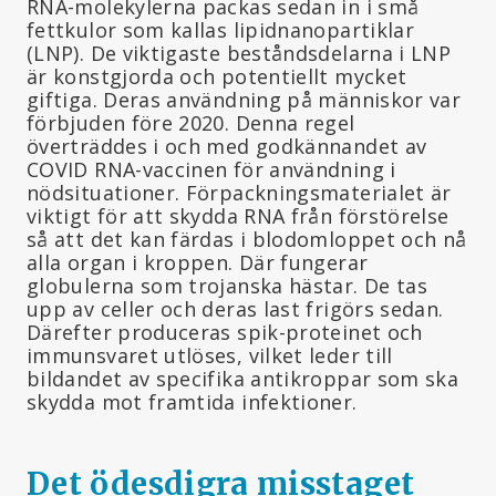
RNA-molekylerna packas sedan in i små
fettkulor som kallas lipidnanopartiklar
(LNP). De viktigaste beståndsdelarna i LNP
är konstgjorda och potentiellt mycket
giftiga. Deras användning på människor var
förbjuden före 2020. Denna regel
överträddes i och med godkännandet av
COVID RNA-vaccinen för användning i
nödsituationer. Förpackningsmaterialet är
viktigt för att skydda RNA från förstörelse
så att det kan färdas i blodomloppet och nå
alla organ i kroppen. Där fungerar
globulerna som trojanska hästar. De tas
upp av celler och deras last frigörs sedan.
Därefter produceras spik-proteinet och
immunsvaret utlöses, vilket leder till
bildandet av specifika antikroppar som ska
skydda mot framtida infektioner.
Det ödesdigra misstaget