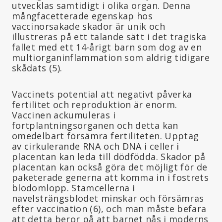
utvecklas samtidigt i olika organ. Denna
mångfacetterade egenskap hos
vaccinorsakade skador är unik och
illustreras på ett talande sätt i det tragiska
fallet med ett 14-årigt barn som dog av en
multiorganinflammation som aldrig tidigare
skådats (5).
Vaccinets potential att negativt påverka
fertilitet och reproduktion är enorm.
Vaccinen ackumuleras i
fortplantningsorganen och detta kan
omedelbart försämra fertiliteten. Upptag
av cirkulerande RNA och DNA i celler i
placentan kan leda till dödfödda. Skador på
placentan kan också göra det möjligt för de
paketerade generna att komma in i fostrets
blodomlopp. Stamcellerna i
navelsträngsblodet minskar och försämras
efter vaccination (6), och man måste befara
att detta beror på att barnet nås i moderns