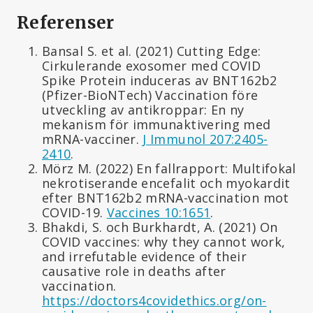
Referenser
Bansal S. et al. (2021) Cutting Edge:
Cirkulerande exosomer med COVID
Spike Protein induceras av BNT162b2
(Pfizer-BioNTech) Vaccination före
utveckling av antikroppar: En ny
mekanism för immunaktivering med
mRNA-vacciner.
J Immunol 207:2405-
2410
.
Mörz M. (2022) En fallrapport: Multifokal
nekrotiserande encefalit och myokardit
efter BNT162b2 mRNA-vaccination mot
COVID-19.
Vaccines 10:1651
.
Bhakdi, S. och Burkhardt, A. (2021) On
COVID vaccines: why they cannot work,
and irrefutable evidence of their
causative role in deaths after
vaccination.
https://doctors4covidethics.org/on-