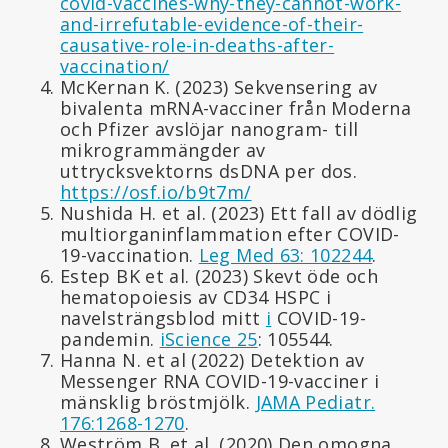
covid-vaccines-why-they-cannot-work-
and-irrefutable-evidence-of-their-
causative-role-in-deaths-after-
vaccination/
McKernan K. (2023) Sekvensering av
bivalenta mRNA-vacciner från Moderna
och Pfizer avslöjar nanogram- till
mikrogrammängder av
uttrycksvektorns dsDNA per dos.
https://osf.io/b9t7m/
Nushida H. et al. (2023) Ett fall av dödlig
multiorganinflammation efter COVID-
19-vaccination.
Leg Med 63: 102244
.
Estep BK et al. (2023) Skevt öde och
hematopoiesis av CD34 HSPC i
navelsträngsblod mitt
i
COVID-19-
pandemin.
iScience 25
: 105544.
Hanna N. et al (2022) Detektion av
Messenger RNA COVID-19-vacciner i
mänsklig bröstmjölk.
JAMA Pediatr.
176:1268-1270
.
Weström B. et al. (2020) Den omogna