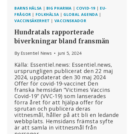
BARNS HÄLSA
|
BIG PHARMA
|
COVID-19
|
EU-
FRÅGOR
|
FOLKHÄLSA
|
GLOBAL AGENDA
|
VACCINSÄKERHET
|
VACCINSKADOR
Hundratals rapporterade
biverkningar bland fransmän
By
Essentiel News
juni 5, 2024
Källa: Essentiel.news: Essentiel.news,
ursprungligen publicerat den 22 maj
2024, uppdaterat den 30 maj 2024
Offer för covid-19-vaccinet Den
franska hemsidan ”Victimes Vaccins
Covid-19” (VVC-19) som lanserades
förra året för att hjälpa offer för
sprutan och publicera deras
vittnesmål, håller på att bli en ledande
webbplats. Hemsidans främsta syfte
är att samla in vittnesmål från
personer…