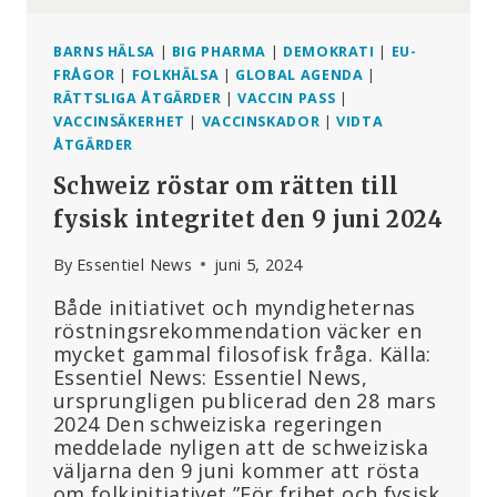
BARNS HÄLSA
|
BIG PHARMA
|
DEMOKRATI
|
EU-
FRÅGOR
|
FOLKHÄLSA
|
GLOBAL AGENDA
|
RÄTTSLIGA ÅTGÄRDER
|
VACCIN PASS
|
VACCINSÄKERHET
|
VACCINSKADOR
|
VIDTA
ÅTGÄRDER
Schweiz röstar om rätten till
fysisk integritet den 9 juni 2024
By
Essentiel News
juni 5, 2024
Både initiativet och myndigheternas
röstningsrekommendation väcker en
mycket gammal filosofisk fråga. Källa:
Essentiel News: Essentiel News,
ursprungligen publicerad den 28 mars
2024 Den schweiziska regeringen
meddelade nyligen att de schweiziska
väljarna den 9 juni kommer att rösta
om folkinitiativet ”För frihet och fysisk