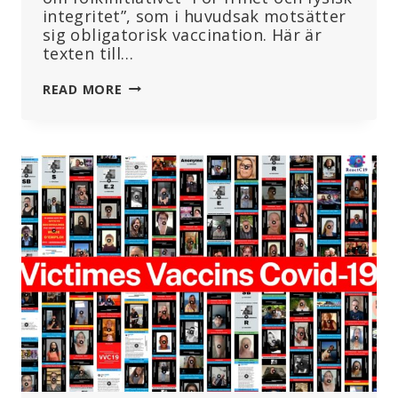
integritet”, som i huvudsak motsätter
sig obligatorisk vaccination. Här är
texten till…
SCHWEIZ
READ MORE
RÖSTAR
OM
RÄTTEN
TILL
FYSISK
INTEGRITET
DEN
9
JUNI
2024