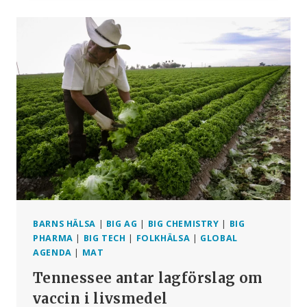
KOPPLAR
IHOP
BEKÄMPNINGSMEDEL
MED
BARNCANCER
BARNS HÄLSA
|
BIG AG
|
BIG CHEMISTRY
|
BIG
PHARMA
|
BIG TECH
|
FOLKHÄLSA
|
GLOBAL
AGENDA
|
MAT
Tennessee antar lagförslag om
vaccin i livsmedel