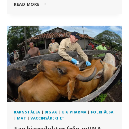
MARY
READ MORE
HOLLAND
FRÅN
CDC
INTERVJUAR
SENATOR
RON
JOHNSON
OM
COVID,
CENSUR
OCH
DEN
VETENSKAPLIGA
OCH
TEKNOLOGISKA
”ELITEN”
BARNS HÄLSA
|
BIG AG
|
BIG PHARMA
|
FOLKHÄLSA
|
MAT
|
VACCINSÄKERHET