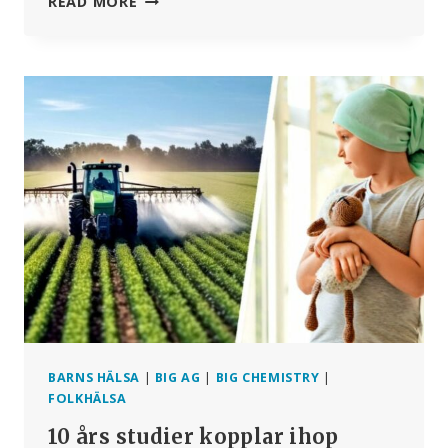
READ MORE
BIPRODUKTER
FRÅN
MRNA-
VACCIN
ÖVERLEVA
MATSMÄLTNINGEN
OCH
VARA
BIOLOGISKT
AKTIVA
I
MÄNNISKOR
ELLER
DJUR
SOM
ÄTIT
DEM?
BARNS HÄLSA
|
BIG AG
|
BIG CHEMISTRY
|
FOLKHÄLSA
10 års studier kopplar ihop