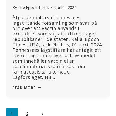
By
The Epoch Times
april 1, 2024
Åtgärden införs i Tennessees
lagstiftande församling som svar på
oro över att vaccin används i
produkter som säljs i butiker, säger
republikaner i delstaten. Källa: Epoch
Times, USA, Jack Phillips, 01 april 2024
Tennessees lagstiftare har antagit ett
lagförslag som kräver att livsmedel
som innehåller vaccin eller
vaccinmaterial ska märkas som
farmaceutiska läkemedel.
Lagförslaget, HB…
TENNESSEE
READ MORE
ANTAR
LAGFÖRSLAG
OM
VACCIN
Page
Next
1
2
I