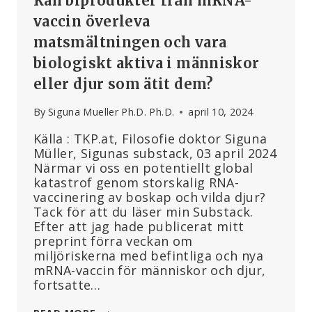
Kan biprodukter från mRNA-
vaccin överleva
matsmältningen och vara
biologiskt aktiva i människor
eller djur som ätit dem?
By
Siguna Mueller Ph.D. Ph.D.
april 10, 2024
Källa : TKP.at, Filosofie doktor Siguna
Müller, Sigunas substack, 03 april 2024
Närmar vi oss en potentiellt global
katastrof genom storskalig RNA-
vaccinering av boskap och vilda djur?
Tack för att du läser min Substack.
Efter att jag hade publicerat mitt
preprint förra veckan om
miljöriskerna med befintliga och nya
mRNA-vaccin för människor och djur,
fortsatte…
KAN