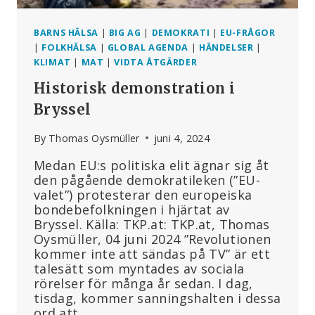
BARNS HÄLSA
|
BIG AG
|
DEMOKRATI
|
EU-FRÅGOR
|
FOLKHÄLSA
|
GLOBAL AGENDA
|
HÄNDELSER
|
KLIMAT
|
MAT
|
VIDTA ÅTGÄRDER
Historisk demonstration i
Bryssel
By
Thomas Oysmüller
juni 4, 2024
Medan EU:s politiska elit ägnar sig åt
den pågående demokratileken (”EU-
valet”) protesterar den europeiska
bondebefolkningen i hjärtat av
Bryssel. Källa: TKP.at: TKP.at, Thomas
Oysmüller, 04 juni 2024 ”Revolutionen
kommer inte att sändas på TV” är ett
talesätt som myntades av sociala
rörelser för många år sedan. I dag,
tisdag, kommer sanningshalten i dessa
ord att…