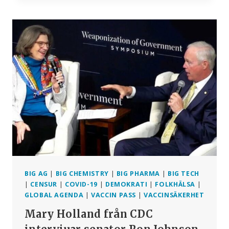
AV
BILL
GATES
DIGITALA
ID
FÖR
ATT
KONTROLLERA
BETALNINGAR,
HÄLSODATA
OCH
JORDBRUK
BIG AG
|
BIG CHEMISTRY
|
BIG PHARMA
|
BIG TECH
|
CENSUR
|
COVID-19
|
DEMOKRATI
|
FOLKHÄLSA
|
GLOBAL AGENDA
|
VACCIN PASS
|
VACCINSÄKERHET
Mary Holland från CDC