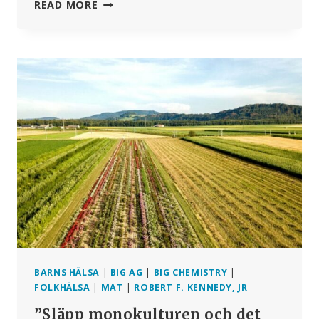
OM
READ MORE
BAYER
VERKLIGEN
VILLE
STÅ
PÅ
BÖNDERS
SIDA
SKULLE
FÖRETAGET
SLUTA
SÄLJA
GIFTER
TILL
DEM
+
MER
BARNS HÄLSA
|
BIG AG
|
BIG CHEMISTRY
|
FOLKHÄLSA
|
MAT
|
ROBERT F. KENNEDY, JR
”Släpp monokulturen och det