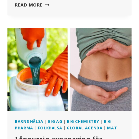
”SLÄPP
READ MORE
MONOKULTUREN
OCH
DET
INDUSTRIELLA
TÄNKANDET”:
STUDIE
VISAR
ATT
DIVERSIFIERAT
JORDBRUK
LÖNAR
SIG
FÖR
MÄNNISKOR
OCH
PLANETEN
BARNS HÄLSA
|
BIG AG
|
BIG CHEMISTRY
|
BIG
PHARMA
|
FOLKHÄLSA
|
GLOBAL AGENDA
|
MAT