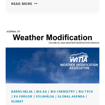
LÅNGVARIG
READ MORE
EXPONERING
FÖR
GIFTIGA
BEKÄMPNINGSMEDEL
FÖRÄNDRAR
TARMENS
MIKROBIOM
OCH
METABOLISM
BARNS HÄLSA
|
BIG AG
|
BIG CHEMISTRY
|
BIG TECH
|
EU-FRÅGOR
|
FOLKHÄLSA
|
GLOBAL AGENDA
|
KLIMAT