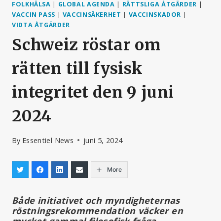
FOLKHÄLSA
|
GLOBAL AGENDA
|
RÄTTSLIGA ÅTGÄRDER
|
VACCIN PASS
|
VACCINSÄKERHET
|
VACCINSKADOR
|
VIDTA ÅTGÄRDER
Schweiz röstar om
rätten till fysisk
integritet den 9 juni
2024
By
Essentiel News
juni 5, 2024
More
Både initiativet och myndigheternas
röstningsrekommendation väcker en
mycket gammal filosofisk fråga.