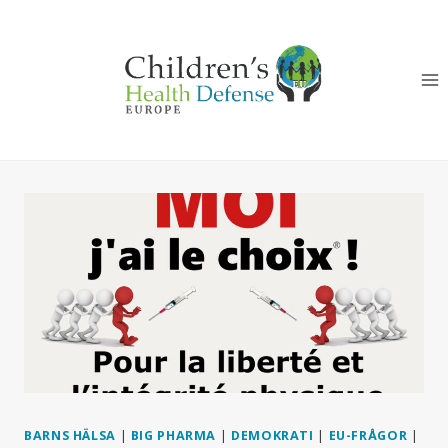
Skip
to
content
BARNS HÄLSA
|
BIG PHARMA
|
DEMOKRATI
|
EU-FRÅGOR
|