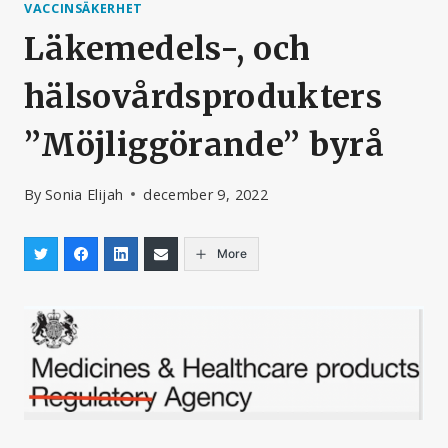
VACCINSÄKERHET
Läkemedels-, och
hälsovårdsprodukters
”Möjliggörande” byrå
By
Sonia Elijah
december 9, 2022
More