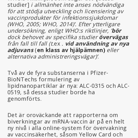
studier]
i allmänhet inte anses nödvändiga
för att stödja utveckling och licensiering av
vaccinprodukter för infektionssjukdomar
(WHO, 2005; WHO, 2014)’. Efter ytterligare
undersökning, enligt WHO:s riktlinjer, ’
bör
dock behovet av specifika studier
övervägas
från fall till fall (t.
ex
.
vid användning av nya
adjuvans
(
en klass av hjälpämnen)
eller
alternativa administreringsvägar)’
.
Två av de fyra substanserna i Pfizer-
BioNTechs formulering av
lipidnanopartiklar är nya: ALC-0315 och ALC-
0519, så dessa studier borde ha
genomförts.
Det är oroväckande att rapporterna om
biverkningar av mRNA-vaccin är på en helt
ny nivå i alla online-system för övervakning
av vaccinsäkerhet, såsom Yellow Card och