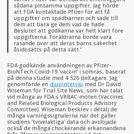
sådana pinsamma uppgifter. Jag hörde
att FDA kontaktade Pfizer för att få
uppgifter om spädbarnen och sade till
dem att bara ge dem vad de hade.
Beslutet att godkänna var helt klart före
uppgifterna. Föräldrarna borde vara
rasande över att deras barns säkerhet
åsidosätts på detta sätt.”
FDA godkände användningen av Pfizer-
BioNTech Covid-19 ’vaccin’ i somras, baserat
på denna studie med 4 526 deltagare. Jag
genomförde en
djupintervju
med Dr David
Wiseman för Trial Site News, som har talat
vid många av FDA:s VRBAC-möten (Vaccines
and Related Biological Products Advisory
Committee). Wiseman beskrev i detalj de
många varningssignalerna när det gäller
studiens ’tvivelaktiga’ data och avslöjade
också de många chockerande erkännandena