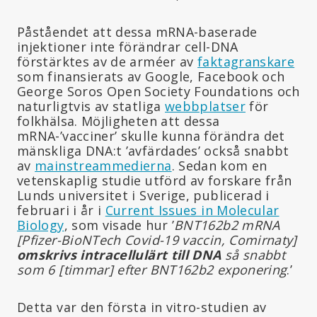
Påståendet att dessa mRNA-baserade
injektioner inte förändrar cell-DNA
förstärktes av de arméer av
faktagranskare
som finansierats av Google, Facebook och
George Soros Open Society Foundations och
naturligtvis av statliga
webbplatser
för
folkhälsa. Möjligheten att dessa
mRNA-’vacciner’ skulle kunna förändra det
mänskliga DNA:t ’avfärdades’ också snabbt
av
mainstreammedierna
. Sedan kom en
vetenskaplig studie utförd av forskare från
Lunds universitet i Sverige, publicerad i
februari i år i
Current Issues in Molecular
Biology
, som visade hur ’
BNT162b2 mRNA
[Pfizer-BioNTech Covid-19 vaccin, Comirnaty]
omskrivs intracellulärt till DNA
så snabbt
som 6 [timmar] efter BNT162b2 exponering
.’
Detta var den första in vitro-studien av