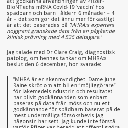
att godkänna användningen av Pfizer-
BioNTechs mRNA Covid-19 ’vaccin’ hos
spädbarn och barn i åldern 6 månader – 4
år – det som gör det ännu mer förkastligt
är att det baserades på
’MHRA:s experters
noggrant granskade data från en pågående
klinisk prövning med 4 526 deltagare.’
Jag talade med Dr Clare Craig, diagnostisk
patolog, om hennes tankar om MHRA:s
beslut den 6 december, hon svarade:
”MHRA är en skenmyndighet. Dame June
Raine skröt om att bli en ”möjliggörare”
för läkemedelsindustrin och resultatet
har blivit godkännanden som enbart
baseras på data från möss och nu ett
godkännande för spädbarn baserat på de
mest undermåliga försöksbevis jag
någonsin har sett. Jag kunde inte förstå
varför Pfizer var beredd att offentliggöra