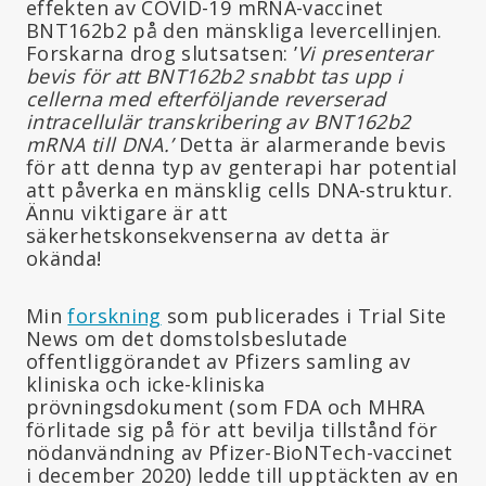
effekten av COVID-19 mRNA-vaccinet
BNT162b2 på den mänskliga levercellinjen.
Forskarna drog slutsatsen: ’
Vi presenterar
bevis för att BNT162b2 snabbt tas upp i
cellerna med efterföljande reverserad
intracellulär transkribering av BNT162b2
mRNA till DNA.’
Detta är alarmerande bevis
för att denna typ av genterapi har potential
att påverka en mänsklig cells DNA-struktur.
Ännu viktigare är att
säkerhetskonsekvenserna av detta är
okända!
Min
forskning
som publicerades i Trial Site
News om det domstolsbeslutade
offentliggörandet av Pfizers samling av
kliniska och icke-kliniska
prövningsdokument (som FDA och MHRA
förlitade sig på för att bevilja tillstånd för
nödanvändning av Pfizer-BioNTech-vaccinet
i december 2020) ledde till upptäckten av en