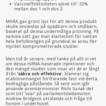
Vaccineffektiviteten sjönk till -32%
mellan dos 1 och dos 2.
MHRA gav grönt ljus för att denna produkt
skulle användas på spädbarn och småbarn,
baserat på denna undermåliga prövning. På
samma sätt gav man klartecken för nästan
hela befolkningen på grundval av ännu fler
mycket komprometterade studier.
Men två år senare, med tanke på allt vi vet
om dessa mRNA-baserade injektioner och
den mängd studier som visar att de är långt
ifrån
’säkra och effektiva
’, klamrar sig
etablissemanget fortfarande fast vid detta
bedrägliga påstående. Så sent som igår
använde premiärminister Rishi Sunak det
som sitt ’svar’ på parlamentsledamoten
Andrew Bridgens uttalande och fråga till
honom i underhuset.