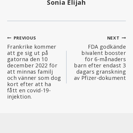
Sonia Elijah
Inläggsnavigering
PREVIOUS
NEXT
Frankrike kommer
FDA godkände
att ge sig ut på
bivalent booster
gatorna den 10
för 6-månaders
december 2022 för
barn efter endast 3
att minnas familj
dagars granskning
och vänner som dog
av Pfizer-dokument
kort efter att ha
fått en covid-19-
injektion.