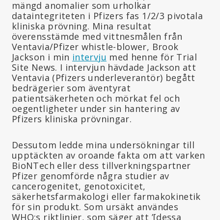
mängd anomalier som urholkar
dataintegriteten i Pfizers fas 1/2/3 pivotala
kliniska prövning. Mina resultat
överensstämde med vittnesmålen från
Ventavia/Pfizer whistle-blower, Brook
Jackson i min
intervju
med henne för Trial
Site News. I intervjun hävdade Jackson att
Ventavia (Pfizers underleverantör) begått
bedrägerier som äventyrat
patientsäkerheten och mörkat fel och
oegentligheter under sin hantering av
Pfizers kliniska prövningar.
Dessutom ledde mina undersökningar till
upptäckten av oroande fakta om att varken
BioNTech eller dess tillverkningspartner
Pfizer genomförde några studier av
cancerogenitet, genotoxicitet,
säkerhetsfarmakologi eller farmakokinetik
för sin produkt. Som ursäkt användes
WHO:s riktlinjer, som säger att ’[dessa