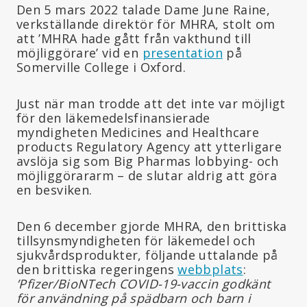
Den 5 mars 2022 talade Dame June Raine,
verkställande direktör för MHRA, stolt om
att ’MHRA hade gått från vakthund till
möjliggörare’ vid en
presentation
på
Somerville College i Oxford.
Just när man trodde att det inte var möjligt
för den läkemedelsfinansierade
myndigheten Medicines and Healthcare
products Regulatory Agency att ytterligare
avslöja sig som Big Pharmas lobbying- och
möjliggörararm – de slutar aldrig att göra
en besviken.
Den 6 december gjorde MHRA, den brittiska
tillsynsmyndigheten för läkemedel och
sjukvårdsprodukter, följande uttalande på
den brittiska regeringens
webbplats
:
’Pfizer/BioNTech COVID-19-vaccin godkänt
för användning på spädbarn och barn i