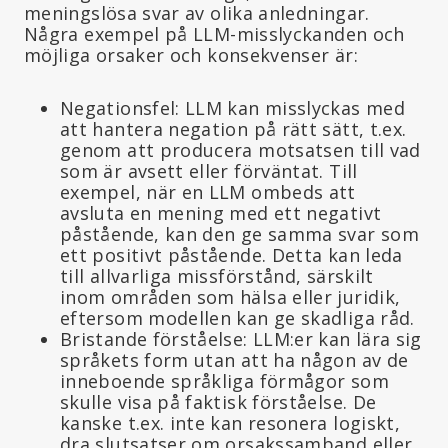
meningslösa svar av olika anledningar.
Några exempel på LLM-misslyckanden och
möjliga orsaker och konsekvenser är:
Negationsfel: LLM kan misslyckas med
att hantera negation på rätt sätt, t.ex.
genom att producera motsatsen till vad
som är avsett eller förväntat. Till
exempel, när en LLM ombeds att
avsluta en mening med ett negativt
påstående, kan den ge samma svar som
ett positivt påstående. Detta kan leda
till allvarliga missförstånd, särskilt
inom områden som hälsa eller juridik,
eftersom modellen kan ge skadliga råd.
Bristande förståelse: LLM:er kan lära sig
språkets form utan att ha någon av de
inneboende språkliga förmågor som
skulle visa på faktisk förståelse. De
kanske t.ex. inte kan resonera logiskt,
dra slutsatser om orsakssamband eller