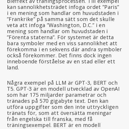
bieffekt av träningsprocessen. Till exempel
kan sannolikhetsträdet infoga ordet ”Paris”
i en mening som handlar om huvudstaden i
”Frankrike” på samma sätt som det skulle
veta att infoga ”Washington, D.C.” i en
mening som handlar om huvudstaden i
”Förenta staterna”. För systemet är detta
bara symboler med en viss sannolikhet att
förekomma i en sekvens där andra symboler
också förekommer. Det finns dock ingen
inneboende förståelse av en stad eller ett
land.
Några exempel på LLM är GPT-3, BERT och
T5. GPT-3 är en modell utvecklad av OpenAI
som har 175 miljarder parametrar och
tränades på 570 gigabyte text. Den kan
utföra uppgifter som den inte uttryckligen
tränats för, som att översätta meningar
från engelska till franska, med få
träningsexempel. BERT är en modell