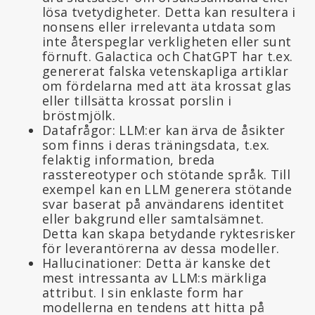
lösa tvetydigheter. Detta kan resultera i
nonsens eller irrelevanta utdata som
inte återspeglar verkligheten eller sunt
förnuft. Galactica och ChatGPT har t.ex.
genererat falska vetenskapliga artiklar
om fördelarna med att äta krossat glas
eller tillsätta krossat porslin i
bröstmjölk.
Datafrågor: LLM:er kan ärva de åsikter
som finns i deras träningsdata, t.ex.
felaktig information, breda
rasstereotyper och stötande språk. Till
exempel kan en LLM generera stötande
svar baserat på användarens identitet
eller bakgrund eller samtalsämnet.
Detta kan skapa betydande ryktesrisker
för leverantörerna av dessa modeller.
Hallucinationer: Detta är kanske det
mest intressanta av LLM:s märkliga
attribut. I sin enklaste form har
modellerna en tendens att hitta på