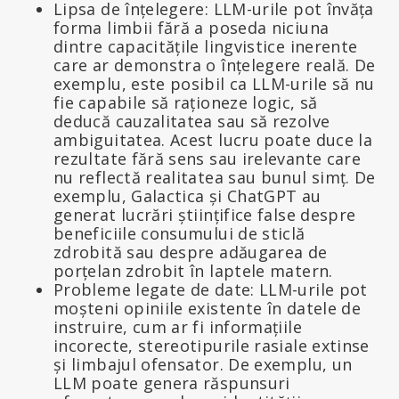
Lipsa de înțelegere: LLM-urile pot învăța
forma limbii fără a poseda niciuna
dintre capacitățile lingvistice inerente
care ar demonstra o înțelegere reală. De
exemplu, este posibil ca LLM-urile să nu
fie capabile să raționeze logic, să
deducă cauzalitatea sau să rezolve
ambiguitatea. Acest lucru poate duce la
rezultate fără sens sau irelevante care
nu reflectă realitatea sau bunul simț. De
exemplu, Galactica și ChatGPT au
generat lucrări științifice false despre
beneficiile consumului de sticlă
zdrobită sau despre adăugarea de
porțelan zdrobit în laptele matern.
Probleme legate de date: LLM-urile pot
moșteni opiniile existente în datele de
instruire, cum ar fi informațiile
incorecte, stereotipurile rasiale extinse
și limbajul ofensator. De exemplu, un
LLM poate genera răspunsuri