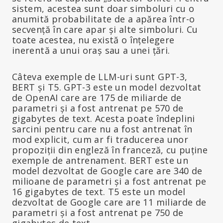
sistem, acestea sunt doar simboluri cu o
anumită probabilitate de a apărea într-o
secvență în care apar și alte simboluri. Cu
toate acestea, nu există o înțelegere
inerentă a unui oraș sau a unei țări.
Câteva exemple de LLM-uri sunt GPT-3,
BERT și T5. GPT-3 este un model dezvoltat
de OpenAI care are 175 de miliarde de
parametri și a fost antrenat pe 570 de
gigabytes de text. Acesta poate îndeplini
sarcini pentru care nu a fost antrenat în
mod explicit, cum ar fi traducerea unor
propoziții din engleză în franceză, cu puține
exemple de antrenament. BERT este un
model dezvoltat de Google care are 340 de
milioane de parametri și a fost antrenat pe
16 gigabytes de text. T5 este un model
dezvoltat de Google care are 11 miliarde de
parametri și a fost antrenat pe 750 de
gigabytes de text.