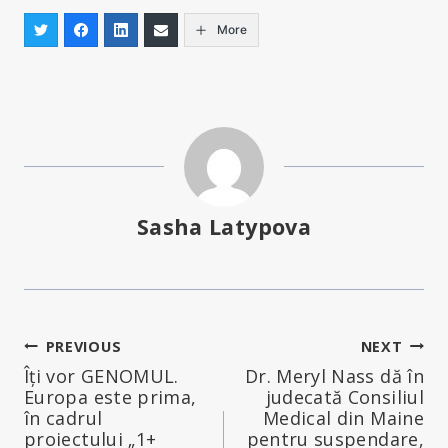
More
Sasha Latypova
Navigare
PREVIOUS
NEXT
Îți vor GENOMUL.
Dr. Meryl Nass dă în
în
Europa este prima,
judecată Consiliul
în cadrul
Medical din Maine
articole
proiectului „1+
pentru suspendare,