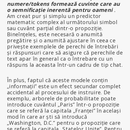
numere/tokens formează cuvinte care au
o semnificație inerentă pentru oameni
.
Am creat pur și simplu un predictor
matematic complex al următorului simbol
sau cuvânt parțial dintr-o propoziție.
Bineînțeles, este necesară o anumită
pregătire și o anumită ajustare în ceea ce
privește exemplele de perechi de întrebări
și răspunsuri care să asigure că perechile de
text apar în general ca o întrebare cu un
răspuns la aceasta într-un cadru de tip chat.
În plus, faptul că aceste modele conțin
„informații” este un efect secundar complet
accidental al procesului de instruire. De
exemplu, arborele de probabilitate poate
introduce cuvântul „Paris” într-o propoziție
care se referă la capitala „Franței” în același
mod în care ar ști să introducă
„Washington, D.C.” pentru o propoziție care
se referă la capitala „Statelor Unite”. Pentru