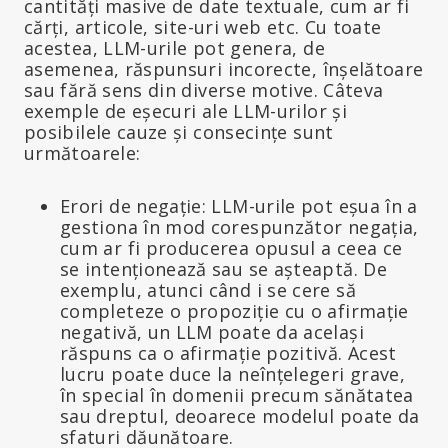
cantități masive de date textuale, cum ar fi
cărți, articole, site-uri web etc. Cu toate
acestea, LLM-urile pot genera, de
asemenea, răspunsuri incorecte, înșelătoare
sau fără sens din diverse motive. Câteva
exemple de eșecuri ale LLM-urilor și
posibilele cauze și consecințe sunt
următoarele:
Erori de negație: LLM-urile pot eșua în a
gestiona în mod corespunzător negația,
cum ar fi producerea opusul a ceea ce
se intenționează sau se așteaptă. De
exemplu, atunci când i se cere să
completeze o propoziție cu o afirmație
negativă, un LLM poate da același
răspuns ca o afirmație pozitivă. Acest
lucru poate duce la neînțelegeri grave,
în special în domenii precum sănătatea
sau dreptul, deoarece modelul poate da
sfaturi dăunătoare.