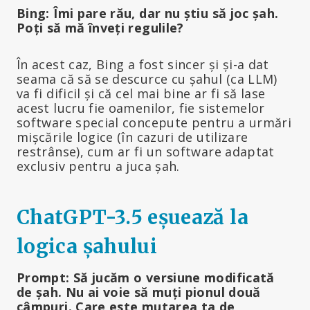
Bing: Îmi pare rău, dar nu știu să joc șah.
Poți să mă înveți regulile?
În acest caz, Bing a fost sincer și și-a dat
seama că să se descurce cu șahul (ca LLM)
va fi dificil și că cel mai bine ar fi să lase
acest lucru fie oamenilor, fie sistemelor
software special concepute pentru a urmări
mișcările logice (în cazuri de utilizare
restrânse), cum ar fi un software adaptat
exclusiv pentru a juca șah.
ChatGPT-3.5 eșuează la
logica șah
ului
Prompt: Să jucăm o versiune modificată
de șah. Nu ai voie să muți pionul două
câmpuri
. Care este mutarea ta de