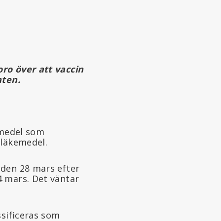
ro över att vaccin
aten.
smedel som
 läkemedel.
 den 28 mars efter
4 mars. Det väntar
ssificeras som