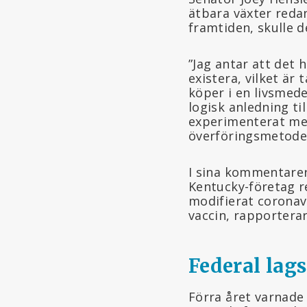
ätbara växter redan
framtiden, skulle 
”Jag antar att det 
existera, vilket är
köper i en livsmed
logisk anledning ti
experimenterat med 
överföringsmetoder
I sina kommentarer
Kentucky-företag r
modifierat coronavi
vaccin, rapportera
Federal lag
Förra året varnade