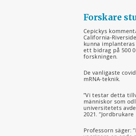
Forskare st
Cepickys kommentar
California-Riversi
kunna implanteras 
ett bidrag på 500 0
forskningen.
De vanligaste covid
mRNA-teknik.
”Vi testar detta ti
människor som odlar
universitetets avd
2021. ”Jordbrukare 
Professorn säger: ”