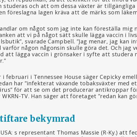
 studeras och att om dessa växter är tillgängliga f
den föreslagna lagen kräva att de märks som läkem
handlar om något som jag inte kan föreställa mig 
 tanken att vi på något sätt skulle lägga vaccin i l
elsbutik”, svarade Campbell. ”Jag menar, jag kan i
ll varför någon någonsin skulle göra det. Och jag 
att lägga vaccin i grönsaker i syfte att studera 
.”
 i februari i Tennessee House säger Cepicky emell
edan har ”infekterat växande tobaksväxter med et
rus” för att se om det producerar antikroppar för
r WKRN-TV. Han säger att företaget ”redan kan gör
stiftare bekymrad
 USA: s representant Thomas Massie (R-Ky.) att fe