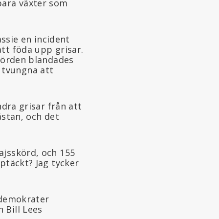
bara växter som
sie en incident
tt föda upp grisar.
skörden blandades
 tvungna att
ndra grisar från att
nästan, och det
ajsskörd, och 155
ptäckt? Jag tycker
 demokrater
 Bill Lees