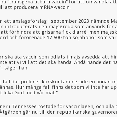
apa ”transgena ätbara vaccin” för att omvandla ät
ill att producera mRNA-vaccin.
 ett anslagsförslag i september 2023 nämnde Mas
in introducerats i en majsgröda som används för a
 att förhindra att grisarna fick diarré, men majs
rd och förorenade 17 600 ton sojabönor som var
kor ska äta vaccin som odlats i majs avsedda att hi
inte att vi vill att det ska hända. Ändå hände det 
, säger han.
at fall där pollenet korskontaminerade en annan m
ännas. Hur många fall finns det som vi inte har up
att leka Gud med vår mat.”
aner i Tennessee röstade för vaccinlagen, och alla
Åtgärden går nu till den republikanska guvernören