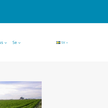
us
Se
SV