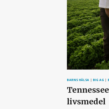
BARNS HÄLSA
|
BIG AG
|
Tennessee 
livsmedel