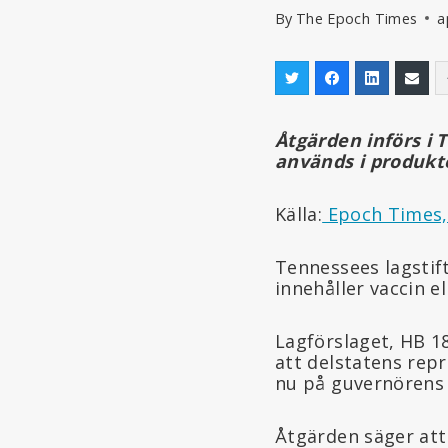
By
The Epoch Times
a
Åtgärden införs i 
används i produkte
Källa:
Epoch Times, 
Tennessees lagstif
innehåller vaccin 
Lagförslaget, HB 1
att delstatens rep
nu på guvernörens 
Åtgärden säger att 