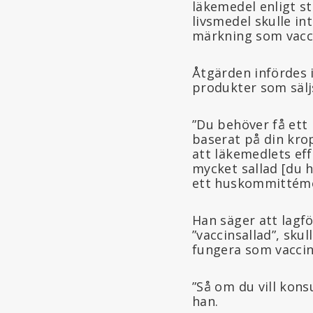
läkemedel enligt st
livsmedel skulle i
märkning som vacci
Åtgärden infördes 
produkter som säljs
”Du behöver få ett 
baserat på din krop
att läkemedlets eff
mycket sallad [du 
ett huskommittémö
Han säger att lagf
”vaccinsallad”, sku
fungera som vaccin
”Så om du vill kons
han.