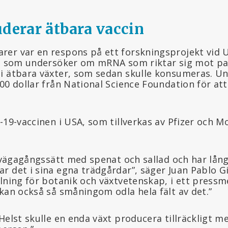
uderar ätbara vaccin
er var en respons på ett forskningsprojekt vid U
de som undersöker om mRNA som riktar sig mot pa
i ätbara växter, som sedan skulle konsumeras. Uni
00 dollar från National Science Foundation för att
-19-vaccinen i USA, som tillverkas av Pfizer och 
llvägagångssätt med spenat och sallad och har lång
 det i sina egna trädgårdar”, säger Juan Pablo Gi
elning för botanik och växtvetenskap, i ett press
kan också så småningom odla hela fält av det.”
Helst skulle en enda växt producera tillräckligt 