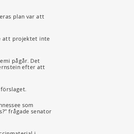
eras plan var att
att projektet inte
kemi pågår. Det
ernstein efter att
förslaget.
Tennessee som
s?” frågade senator
ccinmaterial i