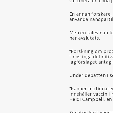
vaccinera en enda 
En annan forskare,
använda nanopartikla
Men en talesman fö
har avslutats.
”Forskning om proc
finns inga definiti
lagförslaget antagi
Under debatten i se
”Känner motionären
innehåller vaccin 
Heidi Campbell, en
Senator Joey Hensle