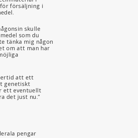
ör försäljning i
edel.
någonsin skulle
ivsmedel som du
nte tänka mig någon
vet om att man har
möjliga
ertid att ett
t genetiskt
 ett eventuellt
a det just nu.”
derala pengar