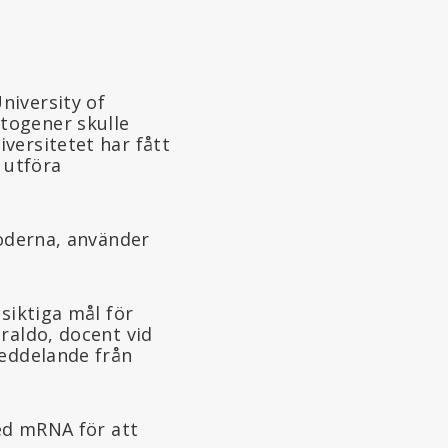
niversity of
togener skulle
versitetet har fått
 utföra
Moderna, använder
siktiga mål för
raldo, docent vid
meddelande från
med mRNA för att