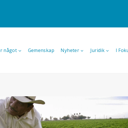
r något
Gemenskap
Nyheter
Juridik
I Fok