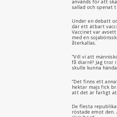
används för att sk
sallad och spenat t
Under en debatt om
där ett ätbart vacc
Vaccinet var avsett
med en sojabönsskö
återkallas.
”Vill vi att männis
få diarré? Jag tror 
skulle kunna hända”
”Det finns ett ann
hektar majs fick br
att det är farligt 
De flesta republik
röstade emot den. 