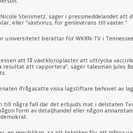
person.”
 Nicole Steinmetz, säger i pressmeddelandet att d
r, eller ”växtvirus, för genleverans till växter.”
r universitetet berättar för WKRN-TV i Tennessee 
essen att få växtkloroplaster att uttrycka vaccin
va resultat att rapportera”, säger talesman Jules B
ts.
naten ifrågasatte vissa lagstiftare behovet av lag
 till några fall där det erbjuds mat i delstaten 
i någon form av detaljhandel eller någon annanstan
 demokrat.
y, en republikan, sa att tekniken för att införa va