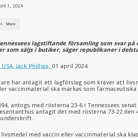
pril 1, 2024
More
Tennessees lagstiftande församling som svar på o
r som säljs i butiker, säger republikaner i delst
USA, Jack Phillips,
01 april 2024
tare har antagit ett lagförslag som kräver att liv
eller vaccinmaterial ska märkas som farmaceutiska
894, antogs med rösterna 23-6 i Tennessees senat
resentanthus antagit det med rösterna 73-22 den 
underskrift.
livsmedel med vaccin eller vaccinmaterial ska kla