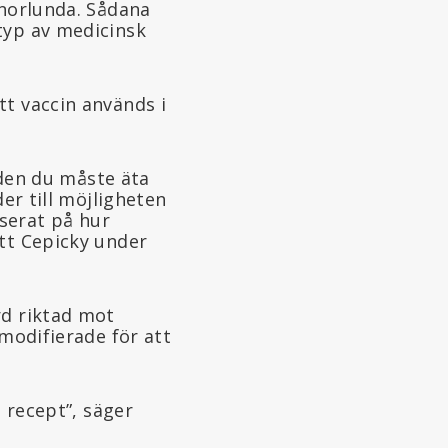
nnorlunda. Sådana
typ av medicinsk
tt vaccin används i
laden du måste äta
der till möjligheten
aserat på hur
ott Cepicky under
d riktad mot
 modifierade för att
t recept”, säger