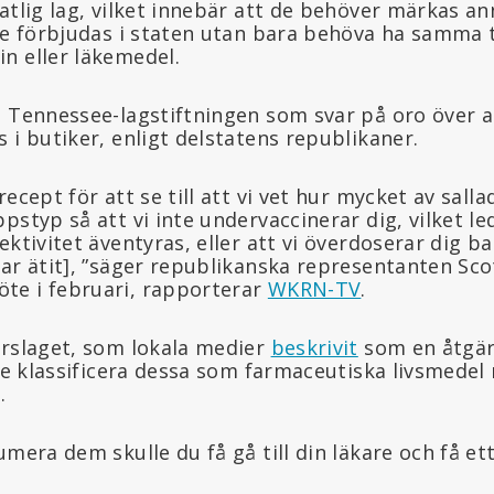
atlig lag, vilket innebär att de behöver märkas a
nte förbjudas i staten utan bara behöva ha samma 
n eller läkemedel.
i Tennessee-lagstiftningen som svar på oro över a
 i butiker, enligt delstatens republikaner.
recept för att se till att vi vet hur mycket av sal
pstyp så att vi inte undervaccinerar dig, vilket le
ektivitet äventyras, eller att vi överdoserar dig b
har ätit], ”säger republikanska representanten Sc
te i februari, rapporterar
WKRN-TV
.
örslaget, som lokala medier
beskrivit
som en åtgär
lle klassificera dessa som farmaceutiska livsmedel
.
umera dem skulle du få gå till din läkare och få et