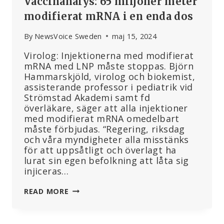
Vaccinanalys: 65 miljoner meter
modifierat mRNA i en enda dos
By
NewsVoice Sweden
maj 15, 2024
Virolog: Injektionerna med modifierat
mRNA med LNP måste stoppas. Björn
Hammarskjöld, virolog och biokemist,
assisterande professor i pediatrik vid
Strömstad Akademi samt fd
överläkare, säger att alla injektioner
med modifierat mRNA omedelbart
måste förbjudas. “Regering, riksdag
och våra myndigheter alla misstänks
för att uppsåtligt och överlagt ha
lurat sin egen befolkning att låta sig
injiceras…
VACCINANALYS:
READ MORE
65
MILJONER
METER