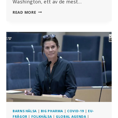
Washington, ett av de mest…
COVIDVACCINSKANDALEN:
READ MORE
ANTALET
DÖDSFALL
I
HJÄRT-
LUNGSTOPP
ÖKADE
MED
1236%
ÅREN
2020-
2023
BARNS HÄLSA
|
BIG PHARMA
|
COVID-19
|
EU-
FRÅGOR
|
FOLKHÄLSA
|
GLOBAL AGENDA
|