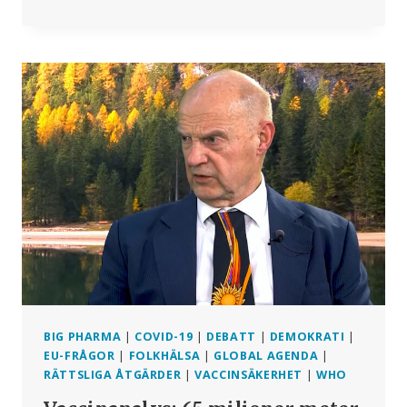
I
AUSTRALIEN:
COVIDVACCINERNA
ÄR
GENETISKT
MODIFIERADE
BIG PHARMA
|
COVID-19
|
DEBATT
|
DEMOKRATI
|
EU-FRÅGOR
|
FOLKHÄLSA
|
GLOBAL AGENDA
|
RÄTTSLIGA ÅTGÄRDER
|
VACCINSÄKERHET
|
WHO