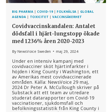
BIG PHARMA
|
COVID-19
|
FOLKHÄLSA
|
GLOBAL
AGENDA
|
TOXICITET
|
VACCINSÄKERHET
Covidvaccinskandalen: Antalet
dödsfall i hjärt-lungstopp ökade
med 1236% åren 2020-2023
By
NewsVoice Sweden
maj 29, 2024
Under en intensiv kampanj med
covidvacciner sköt hjärtinfarkter i
höjden i King County i Washington, ett
av Amerikas mest covidvaccinerade
områden. Källa: NewsVoice 29 maj,
2024 Dr Peter A. McCullough skriver på
Substack att ett team av utredare
studerat datarapporter om Covid-19
vaccinationer, sjukdomsfall och
befolkningsstatistik från King County i