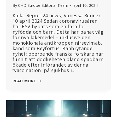
By
CHD Europe Editorial Team
april 10, 2024
Källa: Report24.news, Vanessa Renner,
10 april 2024 Sedan coronavirusåren
har RSV hypats som en fara för
nyfödda och barn. Detta har banat väg
för nya läkemedel – inklusive den
monoklonala antikroppen nirsevimab,
känd som Beyfortus. Banbrytande
nyhet: oberoende franska forskare har
funnit att dödligheten bland spädbarn
ökade efter införandet av denna
”vaccination” på sjukhus i…
RSV:
READ MORE
SPÄDBARNSDÖDLIGHETEN
ÖKADE
EFTER
ATT
SJUKHUS
INFÖRDE