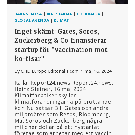
BARNS HÄLSA
|
BIG PHARMA
|
FOLKHÄLSA
|
GLOBAL AGENDA
|
KLIMAT
Inget skämt: Gates, Soros,
Zuckerberg & Co finansierar
startup för ”vaccination mot
ko-fisar”
By
CHD Europe Editorial Team
maj 16, 2024
Källa: Report24.news Report24.news,
Heinz Steiner, 16 maj 2024
Klimatfanatiker skyller
klimatförändringarna på pruttande
kor. Nu satsar Bill Gates och andra
miljardärer som Bezos, Bloomberg,
Ma, Soros och Zuckerberg några
miljoner dollar på ett nystartat
företag som arbetar med ett vaccin