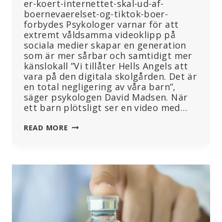
er-koert-internettet-skal-ud-af-
boernevaerelset-og-tiktok-boer-
forbydes Psykologer varnar för att
extremt våldsamma videoklipp på
sociala medier skapar en generation
som är mer sårbar och samtidigt mer
känslokall ”Vi tillåter Hells Angels att
vara på den digitala skolgården. Det är
en total negligering av våra barn”,
säger psykologen David Madsen. När
ett barn plötsligt ser en video med…
”DET
READ MORE
ÄR
TOTAL
FÖRSUMMELSE
AV
VÅRA
BARN”,
SÄGER
PSYKOLOG
SOM