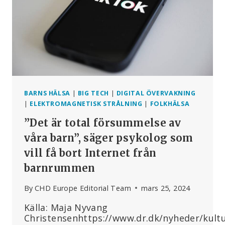
”INGEN”
KÄNNER
TILL
HONOM
BARNS HÄLSA
|
BIG TECH
|
DIGITAL ÖVERVAKNING
|
ELEKTROMAGNETISK STRÅLNING
|
FOLKHÄLSA
”Det är total försummelse av
våra barn”, säger psykolog som
vill få bort Internet från
barnrummen
By
CHD Europe Editorial Team
mars 25, 2024
Källa: Maja Nyvang
Christensenhttps://www.dr.dk/nyheder/kultu