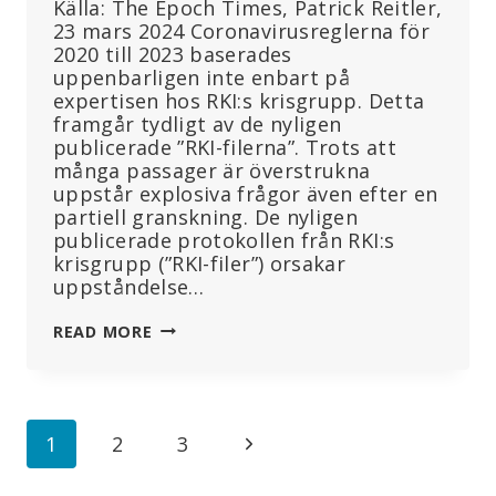
Källa: The Epoch Times, Patrick Reitler,
23 mars 2024 Coronavirusreglerna för
2020 till 2023 baserades
uppenbarligen inte enbart på
expertisen hos RKI:s krisgrupp. Detta
framgår tydligt av de nyligen
publicerade ”RKI-filerna”. Trots att
många passager är överstrukna
uppstår explosiva frågor även efter en
partiell granskning. De nyligen
publicerade protokollen från RKI:s
krisgrupp (”RKI-filer”) orsakar
uppståndelse…
HAR
READ MORE
KRITIKERNA
AV
PANDEMIRESPONSEN
RÄTT
Page
Next
1
2
3
TROTS
ALLT?
navigation
Page
”RKI-