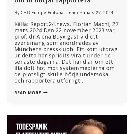
om ni börjar rapportera
By
CHD Europe Editorial Team
mars 27, 2024
Källa: Report24.news, Florian Machl, 27
mars 2024 Den 22 november 2023 var
prof. dr Alena Buyx gäst vid ett
evenemang som anordnades av
Münchens pressklubb. Ett kort utdrag
ur detta har spridits viralt under de
senaste dagarna. Det handlar om ett
illa dolt hot mot systemmedierna om
de plötsligt skulle börja undersöka
och rapportera utförligt…
TYSKLAND:
READ MORE
ETIKRÅDETS
ORDFÖRANDE
BUYX
HOTADE
MEDIA:
NI