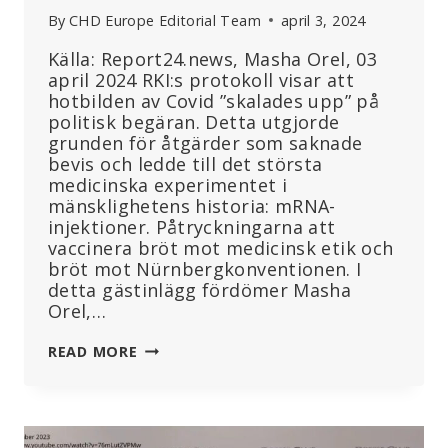
By
CHD Europe Editorial Team
april 3, 2024
Källa: Report24.news, Masha Orel, 03
april 2024 RKI:s protokoll visar att
hotbilden av Covid ”skalades upp” på
politisk begäran. Detta utgjorde
grunden för åtgärder som saknade
bevis och ledde till det största
medicinska experimentet i
mänsklighetens historia: mRNA-
injektioner. Påtryckningarna att
vaccinera bröt mot medicinsk etik och
bröt mot Nürnbergkonventionen. I
detta gästinlägg fördömer Masha
Orel,…
NÜRNBERGKONVENTIONEN
READ MORE
UNDERMINERAD:
”RKI-
PROTOKOLLEN
MÅSTE