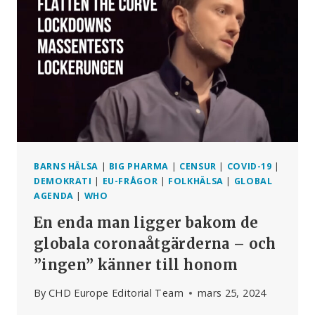
KOMMER
ATT
BLI
INBLANDADE
OM
NI
BÖRJAR
RAPPORTERA
BARNS HÄLSA
|
BIG PHARMA
|
CENSUR
|
COVID-19
|
DEMOKRATI
|
EU-FRÅGOR
|
FOLKHÄLSA
|
GLOBAL
AGENDA
|
WHO
En enda man ligger bakom de
globala coronaåtgärderna – och
”ingen” känner till honom
By
CHD Europe Editorial Team
mars 25, 2024