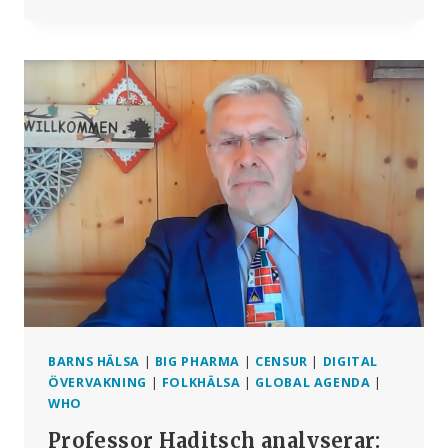
LÄKEMEDEL
LEDANDE
DÖDSORSAK
BARNS HÄLSA
|
BIG PHARMA
|
CENSUR
|
DIGITAL
ÖVERVAKNING
|
FOLKHÄLSA
|
GLOBAL AGENDA
|
WHO
Professor Haditsch analyserar: