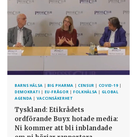
LEDA
TILL
ATT
ALLA
VÄNDER
WHO
RYGGEN!”
BARNS HÄLSA
|
BIG PHARMA
|
CENSUR
|
COVID-19
|
DEMOKRATI
|
EU-FRÅGOR
|
FOLKHÄLSA
|
GLOBAL
AGENDA
|
VACCINSÄKERHET
Tyskland: Etikrådets
ordförande Buyx hotade media:
Ni kommer att bli inblandade