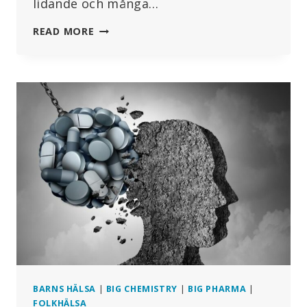
lidande och många…
STEFAN
READ MORE
HOMBURG:
SERIÖS
ANALYS
AV
SIFFRORNA
ISTÄLLET
FÖR
TRIXANDE
MED
FAKTA
BARNS HÄLSA
|
BIG CHEMISTRY
|
BIG PHARMA
|
FOLKHÄLSA