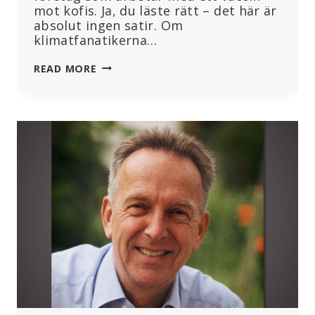
mot kofis. Ja, du läste rätt – det här är
absolut ingen satir. Om
klimatfanatikerna…
INGET
READ MORE
SKÄMT:
GATES,
SOROS,
ZUCKERBERG
&
CO
FINANSIERAR
STARTUP
FÖR
”VACCINATION
MOT
KO-
FISAR”