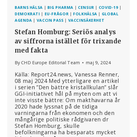
BARNS HÄLSA
|
BIG PHARMA
|
CENSUR
|
COVID-19
|
DEMOKRATI
|
EU-FRÅGOR
|
FOLKHÄLSA
|
GLOBAL
AGENDA
|
VACCIN PASS
|
VACCINSÄKERHET
Stefan Homburg: Seriös analys
av siffrorna istället för trixande
med fakta
By
CHD Europe Editorial Team
maj 9, 2024
Källa: Report24.news, Vanessa Renner,
08 maj 2024 Med ytterligare en artikel
i serien ”Den bättre kristallkulan” slår
GGI-initiativet hål på myten om att vi
inte visste bättre: Om makthavarna år
2020 hade lyssnat på de tidiga
varningarna från ekonomen och den
mångårige politiske rådgivaren dr
Stefan Homburg, skulle
befolkningarna ha besparats mycket