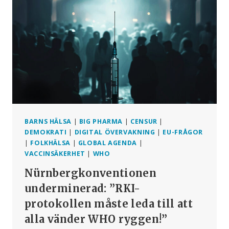
VACCINATION
BARNS HÄLSA
|
BIG PHARMA
|
CENSUR
|
DEMOKRATI
|
DIGITAL ÖVERVAKNING
|
EU-FRÅGOR
|
FOLKHÄLSA
|
GLOBAL AGENDA
|
VACCINSÄKERHET
|
WHO
Nürnbergkonventionen
underminerad: ”RKI-
protokollen måste leda till att
alla vänder WHO ryggen!”