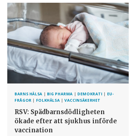
WHO
ENS
AV
ATT
HANTERA
PANDEMIER?
BARNS HÄLSA
|
BIG PHARMA
|
DEMOKRATI
|
EU-
FRÅGOR
|
FOLKHÄLSA
|
VACCINSÄKERHET
RSV: Spädbarnsdödligheten
ökade efter att sjukhus införde
vaccination