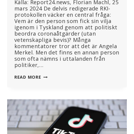
Källa: Report24.news, Florian Machl, 25
mars 2024 De delvis redigerade RKI-
protokollen väcker en central fråga:
Vem är den person som fick sin vilja
igenom i Tyskland genom att politiskt
beordra coronaåtgärder (utan
vetenskapliga bevis)? Många
kommentatorer tror att det är Angela
Merkel. Men det finns en annan person
som ofta nämns i uttalanden från
politiker,…
EN
READ MORE
ENDA
MAN
LIGGER
BAKOM
DE
GLOBALA
CORONAÅTGÄRDERNA
–
OCH