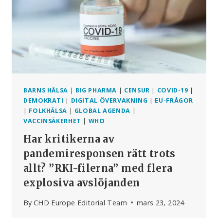
VILL
FÅ
BORT
INTERNET
FRÅN
BARNRUMMEN
BARNS HÄLSA
|
BIG PHARMA
|
CENSUR
|
COVID-19
|
DEMOKRATI
|
DIGITAL ÖVERVAKNING
|
EU-FRÅGOR
|
FOLKHÄLSA
|
GLOBAL AGENDA
|
VACCINSÄKERHET
|
WHO
Har kritikerna av
pandemiresponsen rätt trots
allt? ”RKI-filerna” med flera
explosiva avslöjanden
By
CHD Europe Editorial Team
mars 23, 2024