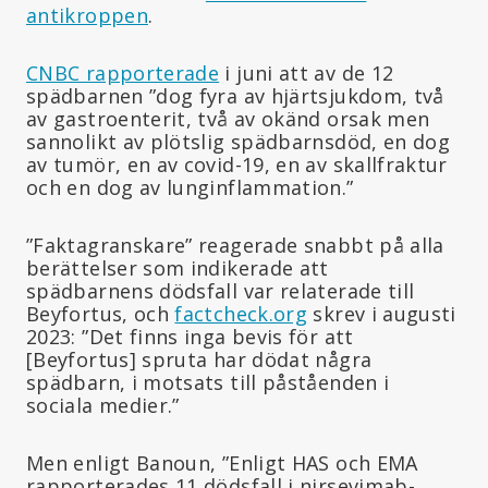
antikroppen
.
CNBC rapporterade
i juni att av de 12
spädbarnen ”dog fyra av hjärtsjukdom, två
av gastroenterit, två av okänd orsak men
sannolikt av plötslig spädbarnsdöd, en dog
av tumör, en av covid-19, en av skallfraktur
och en dog av lunginflammation.”
”Faktagranskare” reagerade snabbt på alla
berättelser som indikerade att
spädbarnens dödsfall var relaterade till
Beyfortus, och
factcheck.org
skrev i augusti
2023: ”Det finns inga bevis för att
[Beyfortus] spruta har dödat några
spädbarn, i motsats till påståenden i
sociala medier.”
Men enligt Banoun, ”Enligt HAS och EMA
rapporterades 11 dödsfall i nirsevimab-