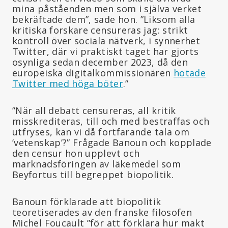
mina påståenden men som i själva verket
bekräftade dem”, sade hon. ”Liksom alla
kritiska forskare censureras jag: strikt
kontroll över sociala nätverk, i synnerhet
Twitter, där vi praktiskt taget har gjorts
osynliga sedan december 2023, då den
europeiska digitalkommissionären
hotade
Twitter med höga böter
.”
”När all debatt censureras, all kritik
misskrediteras, till och med bestraffas och
utfryses, kan vi då fortfarande tala om
’vetenskap’?” Frågade Banoun och kopplade
den censur hon upplevt och
marknadsföringen av läkemedel som
Beyfortus till begreppet biopolitik.
Banoun förklarade att biopolitik
teoretiserades av den franske filosofen
Michel Foucault ”för att förklara hur makt