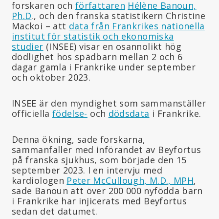
forskaren och
författaren
Hélène Banoun,
Ph.D
., och den franska statistikern Christine
Mackoi – att
data från Frankrikes nationella
institut för statistik och ekonomiska
studier
(INSEE) visar en osannolikt hög
dödlighet hos spädbarn mellan 2 och 6
dagar gamla i Frankrike under september
och oktober 2023.
INSEE är den myndighet som sammanställer
officiella
födelse-
och
dödsdata
i Frankrike.
Denna ökning, sade forskarna,
sammanfaller med införandet av Beyfortus
på franska sjukhus, som började den 15
september 2023. I en intervju med
kardiologen
Peter McCullough, M.D., MPH
,
sade Banoun att över 200 000 nyfödda barn
i Frankrike har injicerats med Beyfortus
sedan det datumet.