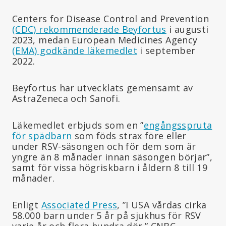
Centers for Disease Control and Prevention
(CDC) rekommenderade Beyfortus
i augusti
2023, medan European Medicines Agency
(EMA) godkände läkemedlet
i september
2022.
Beyfortus har utvecklats gemensamt av
AstraZeneca och Sanofi.
Läkemedlet erbjuds som en ”
engångsspruta
för spädbarn
som föds strax före eller
under RSV-säsongen och för dem som är
yngre än 8 månader innan säsongen börjar”,
samt för vissa högriskbarn i åldern 8 till 19
månader.
Enligt
Associated Press
, ”I USA vårdas cirka
58.000 barn under 5 år på sjukhus för RSV
varje år och flera hundra dör.” CNBC