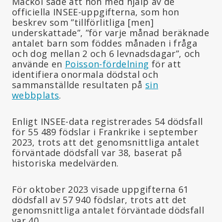
Mackoi sade att hon med hjälp av de
officiella INSEE-uppgifterna, som hon
beskrev som ”tillförlitliga [men]
underskattade”, ”för varje månad beräknade
antalet barn som föddes månaden i fråga
och dog mellan 2 och 6 levnadsdagar”, och
använde en
Poisson-fördelning
för att
identifiera onormala dödstal och
sammanställde resultaten på
sin
webbplats
.
Enligt INSEE-data registrerades 54 dödsfall
för 55 489 födslar i Frankrike i september
2023, trots att det genomsnittliga antalet
förväntade dödsfall var 38, baserat på
historiska medelvärden.
För oktober 2023 visade uppgifterna 61
dödsfall av 57 940 födslar, trots att det
genomsnittliga antalet förväntade dödsfall
var 40.