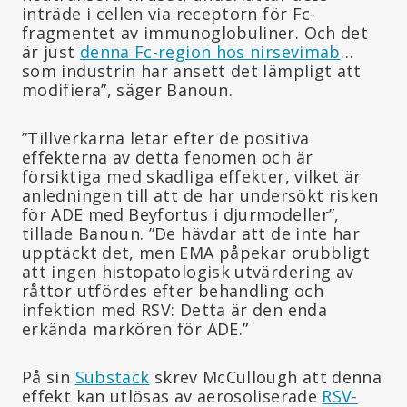
inträde i cellen via receptorn för Fc-
fragmentet av immunoglobuliner. Och det
är just
denna Fc-region hos nirsevimab
…
som industrin har ansett det lämpligt att
modifiera”, säger Banoun.
”Tillverkarna letar efter de positiva
effekterna av detta fenomen och är
försiktiga med skadliga effekter, vilket är
anledningen till att de har undersökt risken
för ADE med Beyfortus i djurmodeller”,
tillade Banoun. ”De hävdar att de inte har
upptäckt det, men EMA påpekar orubbligt
att ingen histopatologisk utvärdering av
råttor utfördes efter behandling och
infektion med RSV: Detta är den enda
erkända markören för ADE.”
På sin
Substack
skrev McCullough att denna
effekt kan utlösas av aerosoliserade
RSV-