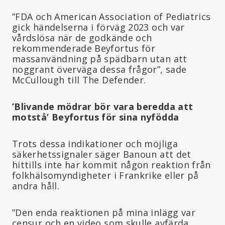
”FDA och American Association of Pediatrics
gick händelserna i förväg 2023 och var
vårdslösa när de godkände och
rekommenderade Beyfortus för
massanvändning på spädbarn utan att
noggrant överväga dessa frågor”, sade
McCullough till The Defender.
’Blivande mödrar bör vara beredda att
motstå’ Beyfortus för sina
nyfödda
Trots dessa indikationer och möjliga
säkerhetssignaler säger Banoun att det
hittills inte har kommit någon reaktion från
folkhälsomyndigheter i Frankrike eller på
andra håll.
”Den enda reaktionen på mina inlägg var
censur och en video som skulle avfärda