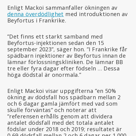
Enligt Mackoi sammanfaller ökningen av
denna överdödlighet
med introduktionen av
Beyfortus i Frankrike.
”Det finns ett starkt samband med
Beyfortus-injektionen sedan den 15
september 2023”, säger hon. ”I Frankrike får
spädbarn injektioner av Beyfortus innan de
lämnar förlossningskliniken. De lämnar BB
tre eller fyra dagar efter födseln … Dessa
höga dödstal är onormala.”
Enligt Mackoi visar uppgifterna ”en 50%
ökning av dödsfall hos spädbarn mellan 2
och 6 dagar gamla jämfört med vad som
skulle förväntas” och noterar att
”referensen erhålls genom att dividera
antalet dödsfall med det totala antalet
födslar under 2018 och 2019; resultatet är
0,69 dödsfall mellan 2 och 6 dagar per 1.000