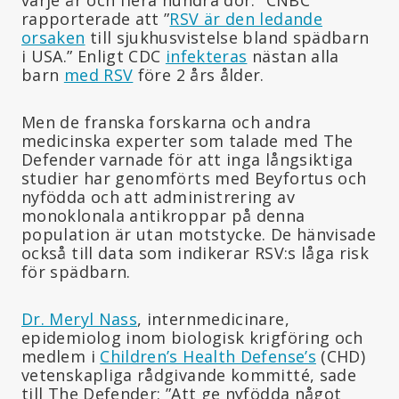
rapporterade att ”
RSV är den ledande
orsaken
till sjukhusvistelse bland spädbarn
i USA.” Enligt CDC
infekteras
nästan alla
barn
med RSV
före 2 års ålder.
Men de franska forskarna och andra
medicinska experter som talade med The
Defender varnade för att inga långsiktiga
studier har genomförts med Beyfortus och
nyfödda och att administrering av
monoklonala antikroppar på denna
population är utan motstycke. De hänvisade
också till data som indikerar RSV:s låga risk
för spädbarn.
Dr. Meryl Nass
, internmedicinare,
epidemiolog inom biologisk krigföring och
medlem i
Children’s Health Defense’s
(CHD)
vetenskapliga rådgivande kommitté, sade
till The Defender: ”Att ge nyfödda något