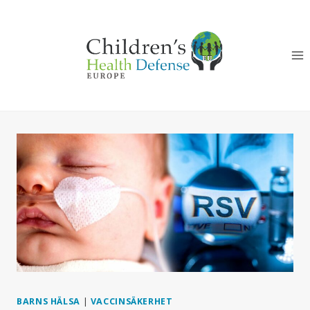
Skip
to
content
BARNS HÄLSA
|
VACCINSÄKERHET