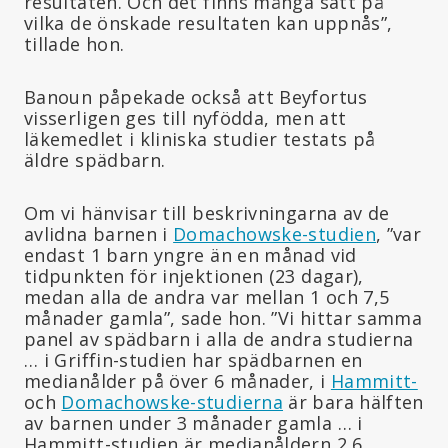
resultaten. Och det finns många sätt på
vilka de önskade resultaten kan uppnås”,
tillade hon.
Banoun påpekade också att Beyfortus
visserligen ges till nyfödda, men att
läkemedlet i kliniska studier testats på
äldre spädbarn.
Om vi hänvisar till beskrivningarna av de
avlidna barnen i
Domachowske-studien
, ”var
endast 1 barn yngre än en månad vid
tidpunkten för injektionen (23 dagar),
medan alla de andra var mellan 1 och 7,5
månader gamla”, sade hon. ”Vi hittar samma
panel av spädbarn i alla de andra studierna
… i Griffin-studien har spädbarnen en
medianålder på över 6 månader, i
Hammitt-
och
Domachowske-studierna
är bara hälften
av barnen under 3 månader gamla … i
Hammitt-studien är medianåldern 2,6