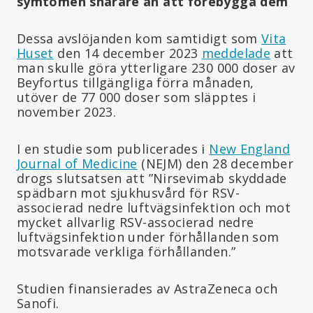
symtomen snarare än att förebygga dem
Dessa avslöjanden kom samtidigt som
Vita
Huset
den 14 december 2023
meddelade
att
man skulle göra ytterligare 230 000 doser av
Beyfortus tillgängliga förra månaden,
utöver de 77 000 doser som släpptes i
november 2023.
I en studie som publicerades i
New England
Journal of Medicine
(NEJM) den 28 december
drogs slutsatsen att ”Nirsevimab skyddade
spädbarn mot sjukhusvård för RSV-
associerad nedre luftvägsinfektion och mot
mycket allvarlig RSV-associerad nedre
luftvägsinfektion under förhållanden som
motsvarade verkliga förhållanden.”
Studien finansierades av AstraZeneca och
Sanofi.