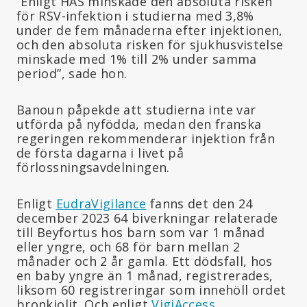
”Enligt HAS minskade den absoluta risken
för RSV-infektion i studierna med 3,8%
under de fem månaderna efter injektionen,
och den absoluta risken för sjukhusvistelse
minskade med 1% till 2% under samma
period”, sade hon.
Banoun påpekde att studierna inte var
utförda på nyfödda, medan den franska
regeringen rekommenderar injektion från
de första dagarna i livet på
förlossningsavdelningen.
Enligt
EudraVigilance
fanns det den 24
december 2023 64 biverkningar relaterade
till Beyfortus hos barn som var 1 månad
eller yngre, och 68 för barn mellan 2
månader och 2 år gamla. Ett dödsfall, hos
en baby yngre än 1 månad, registrerades,
liksom 60 registreringar som innehöll ordet
bronkiolit. Och enligt
VigiAccess