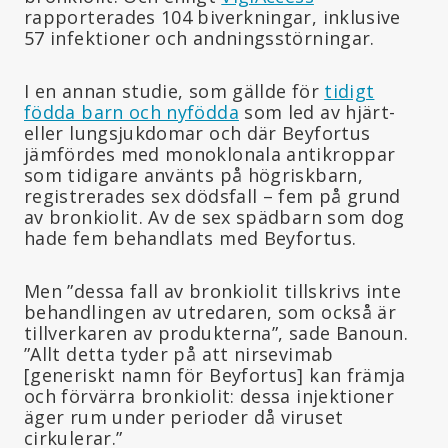
rapporterades 104 biverkningar, inklusive
57 infektioner och andningsstörningar.
I en annan studie, som gällde för
tidigt
födda barn och nyfödda
som led av hjärt-
eller lungsjukdomar och där Beyfortus
jämfördes med monoklonala antikroppar
som tidigare använts på högriskbarn,
registrerades sex dödsfall – fem på grund
av bronkiolit. Av de sex spädbarn som dog
hade fem behandlats med Beyfortus.
Men ”dessa fall av bronkiolit tillskrivs inte
behandlingen av utredaren, som också är
tillverkaren av produkterna”, sade Banoun.
”Allt detta tyder på att nirsevimab
[generiskt namn för Beyfortus] kan främja
och förvärra bronkiolit: dessa injektioner
äger rum under perioder då viruset
cirkulerar.”