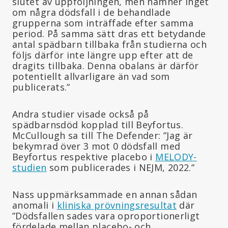
slutet av uppföljningen, men nämner inget
om några dödsfall i de behandlade
grupperna som inträffade efter samma
period. På samma sätt dras ett betydande
antal spädbarn tillbaka från studierna och
följs därför inte längre upp efter att de
dragits tillbaka. Denna obalans är därför
potentiellt allvarligare än vad som
publicerats.”
Andra studier visade också på
spädbarnsdöd kopplad till Beyfortus.
McCullough sa till The Defender: ”Jag är
bekymrad över 3 mot 0 dödsfall med
Beyfortus respektive placebo i
MELODY-
studien
som publicerades i NEJM, 2022.”
Nass uppmärksammade en annan sådan
anomali i
kliniska prövningsresultat
där
”Dödsfallen sades vara oproportionerligt
fördelade mellan placebo- och