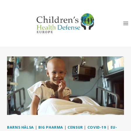
Skip
to
content
BARNS HÄLSA
|
BIG PHARMA
|
CENSUR
|
COVID-19
|
EU-