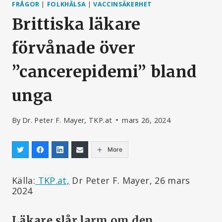
FRÅGOR
|
FOLKHÄLSA
|
VACCINSÄKERHET
Brittiska läkare
förvånade över
”cancerepidemi” bland
unga
By
Dr. Peter F. Mayer, TKP.at
mars 26, 2024
More
Källa:
TKP.at,
Dr Peter F. Mayer, 26 mars
2024
Läkare slår larm om den