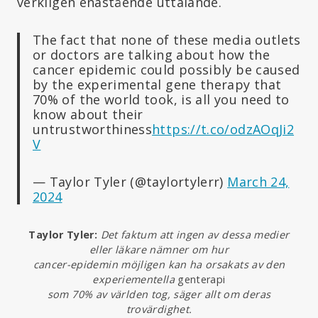
verkligen enastående uttalande.
The fact that none of these media outlets
or doctors are talking about how the
cancer epidemic could possibly be caused
by the experimental gene therapy that
70% of the world took, is all you need to
know about their
untrustworthiness
https://t.co/odzAOqJi2
V
— Taylor Tyler (@taylortylerr)
March 24,
2024
Taylor Tyler:
Det faktum att ingen av dessa medier
eller läkare nämner om hur
cancer-epidemin möjligen kan ha orsakats av den
experiementella
genterapi
som 70% av världen tog, säger allt om deras
trovärdighet.