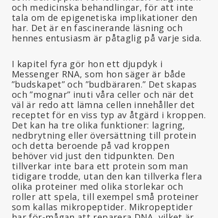
och medicinska behandlingar, för att inte
tala om de epigenetiska implikationer den
har. Det är en fascinerande läsning och
hennes entusiasm är påtaglig på varje sida.
I kapitel fyra gör hon ett djupdyk i
Messenger RNA, som hon säger är både
”budskapet” och ”budbäraren.” Det skapas
och ”mognar” inuti våra celler och när det
väl är redo att lämna cellen innehåller det
receptet för en viss typ av åtgärd i kroppen.
Det kan ha tre olika funktioner: lagring,
nedbrytning eller översättning till protein
och detta beroende på vad kroppen
behöver vid just den tidpunkten. Den
tillverkar inte bara ett protein som man
tidigare trodde, utan den kan tillverka flera
olika proteiner med olika storlekar och
roller att spela, till exempel små proteiner
som kallas mikropeptider. Mikropeptider
har för-mågan att reparera DNA, vilket är