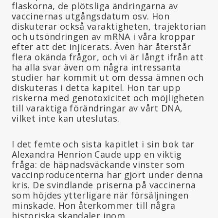
flaskorna, de plötsliga ändringarna av
vaccinernas utgångsdatum osv. Hon
diskuterar också varaktigheten, trajektorian
och utsöndringen av mRNA i våra kroppar
efter att det injicerats. Även här återstår
flera okända frågor, och vi är långt ifrån att
ha alla svar även om några intressanta
studier har kommit ut om dessa ämnen och
diskuteras i detta kapitel. Hon tar upp
riskerna med genotoxicitet och möjligheten
till varaktiga förändringar av vårt DNA,
vilket inte kan uteslutas.
I det femte och sista kapitlet i sin bok tar
Alexandra Henrion Caude upp en viktig
fråga: de häpnadsväckande vinster som
vaccinproducenterna har gjort under denna
kris. De svindlande priserna på vaccinerna
som höjdes ytterligare när försäljningen
minskade. Hon återkommer till några
historiska skandaler inom