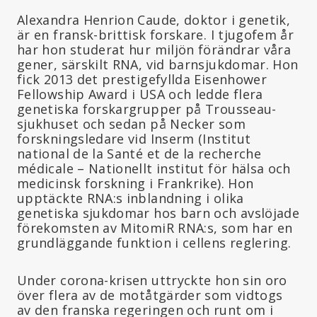
Alexandra Henrion Caude, doktor i genetik,
är en fransk-brittisk forskare. I tjugofem år
har hon studerat hur miljön förändrar våra
gener, särskilt RNA, vid barnsjukdomar. Hon
fick 2013 det prestigefyllda Eisenhower
Fellowship Award i USA och ledde flera
genetiska forskargrupper på Trousseau-
sjukhuset och sedan på Necker som
forskningsledare vid Inserm (Institut
national de la Santé et de la recherche
médicale – Nationellt institut för hälsa och
medicinsk forskning i Frankrike). Hon
upptäckte RNA:s inblandning i olika
genetiska sjukdomar hos barn och avslöjade
förekomsten av MitomiR RNA:s, som har en
grundläggande funktion i cellens reglering.
Under corona-krisen uttryckte hon sin oro
över flera av de motåtgärder som vidtogs
av den franska regeringen och runt om i