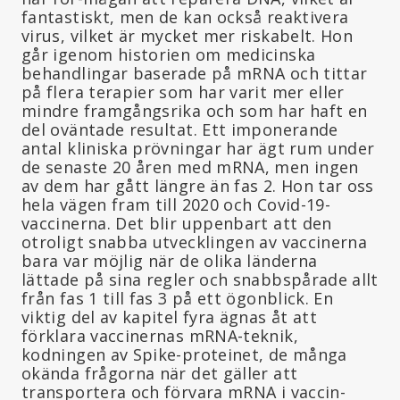
fantastiskt, men de kan också reaktivera
virus, vilket är mycket mer riskabelt. Hon
går igenom historien om medicinska
behandlingar baserade på mRNA och tittar
på flera terapier som har varit mer eller
mindre framgångsrika och som har haft en
del oväntade resultat. Ett imponerande
antal kliniska prövningar har ägt rum under
de senaste 20 åren med mRNA, men ingen
av dem har gått längre än fas 2. Hon tar oss
hela vägen fram till 2020 och Covid-19-
vaccinerna. Det blir uppenbart att den
otroligt snabba utvecklingen av vaccinerna
bara var möjlig när de olika länderna
lättade på sina regler och snabbspårade allt
från fas 1 till fas 3 på ett ögonblick. En
viktig del av kapitel fyra ägnas åt att
förklara vaccinernas mRNA-teknik,
kodningen av Spike-proteinet, de många
okända frågorna när det gäller att
transportera och förvara mRNA i vaccin-