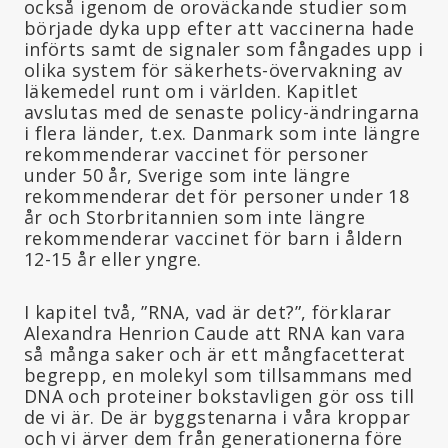
också igenom de oroväckande studier som
började dyka upp efter att vaccinerna hade
införts samt de signaler som fångades upp i
olika system för säkerhets-övervakning av
läkemedel runt om i världen. Kapitlet
avslutas med de senaste policy-ändringarna
i flera länder, t.ex. Danmark som inte längre
rekommenderar vaccinet för personer
under 50 år, Sverige som inte längre
rekommenderar det för personer under 18
år och Storbritannien som inte längre
rekommenderar vaccinet för barn i åldern
12-15 år eller yngre.
I kapitel två, ”RNA, vad är det?”, förklarar
Alexandra Henrion Caude att RNA kan vara
så många saker och är ett mångfacetterat
begrepp, en molekyl som tillsammans med
DNA och proteiner bokstavligen gör oss till
de vi är. De är byggstenarna i våra kroppar
och vi ärver dem från generationerna före