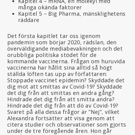
Kapitel 4 – mRNA, en molekyl med
många okända faktorer
Kapitel 5 – Big Pharma, mänsklighetens
räddare
Det första kapitlet tar oss igenom
pandemin som börjar 2020, rädslan, den
överväldigande mediabevakningen och det
orubbliga politiska stödet för de
kommande vaccinerna. Frågan om huruvida
vaccinerna har hållit sina alltid så högt
ställda löften tas upp av författaren:
Stoppade vaccinet epidemin? Skyddade det
dig mot att smittas av Covid-19? Skyddade
det dig från att smittas en andra gång?
Hindrade det dig från att smitta andra?
Hindrade det dig från att dö av Covid-19?
Svaret på alla dessa frågor är ”Nej”, vilket
Alexandra fortsätter att visa genom att
citera studier och observationer som gjorts
under de tre föregående åren. Hon går