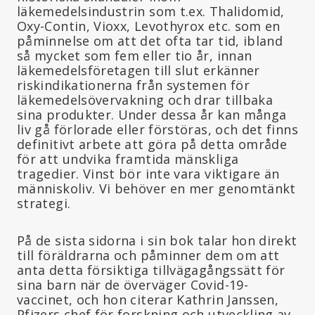
läkemedelsindustrin som t.ex. Thalidomid,
Oxy-Contin, Vioxx, Levothyrox etc. som en
påminnelse om att det ofta tar tid, ibland
så mycket som fem eller tio år, innan
läkemedelsföretagen till slut erkänner
riskindikationerna från systemen för
läkemedelsövervakning och drar tillbaka
sina produkter. Under dessa år kan många
liv gå förlorade eller förstöras, och det finns
definitivt arbete att göra på detta område
för att undvika framtida mänskliga
tragedier. Vinst bör inte vara viktigare än
människoliv. Vi behöver en mer genomtänkt
strategi.
På de sista sidorna i sin bok talar hon direkt
till föräldrarna och påminner dem om att
anta detta försiktiga tillvägagångssätt för
sina barn när de överväger Covid-19-
vaccinet, och hon citerar Kathrin Janssen,
Pfizers chef för forskning och utveckling av