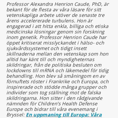
Professor Alexandra Henrion Caude, PhD, är
bekant för de flesta av våra läsare för sitt
vetenskapliga arbete utöver de senaste tre
årens accelererade turbulens. Hon är
engagerad i att hitta enkla, billiga och etiska
medicinska lösningar genom sin forskning
inom genetik. Professor Henrion Caude har
öppet kritiserat misslyckandet i hälso- och
sjukvårdssystemet och tidigt insett
skillnaderna mellan den vetenskap som hon
alltid har känt till och myndigheternas
skildringar, från de politiska besluten om
lockdowns till mRNA och läkemedel för tidig
behandling. Hon blev så småningom en av
förnuftets röster i Frankrike och Europa, och
inspirerade och stödde många grupper och
individer som tog ställning mot de falska
skildringarna. Hon sitter i den rådgivande
nämnden för Children’s Health Defense
Europe och bidrar till våra evenemang i
Bryssel:
En uppmaning till Europa: Våra