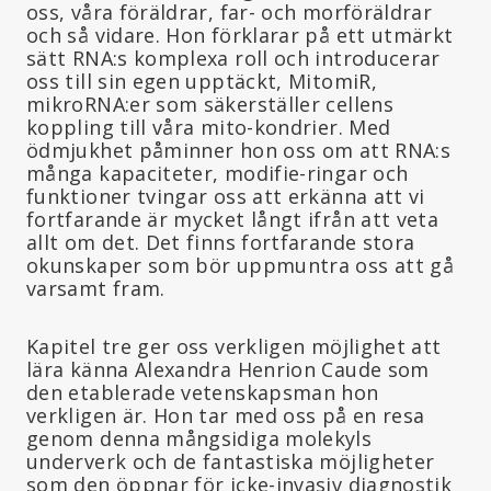
oss, våra föräldrar, far- och morföräldrar
och så vidare. Hon förklarar på ett utmärkt
sätt RNA:s komplexa roll och introducerar
oss till sin egen upptäckt, MitomiR,
mikroRNA:er som säkerställer cellens
koppling till våra mito-kondrier. Med
ödmjukhet påminner hon oss om att RNA:s
många kapaciteter, modifie-ringar och
funktioner tvingar oss att erkänna att vi
fortfarande är mycket långt ifrån att veta
allt om det. Det finns fortfarande stora
okunskaper som bör uppmuntra oss att gå
varsamt fram.
Kapitel tre ger oss verkligen möjlighet att
lära känna Alexandra Henrion Caude som
den etablerade vetenskapsman hon
verkligen är. Hon tar med oss på en resa
genom denna mångsidiga molekyls
underverk och de fantastiska möjligheter
som den öppnar för icke-invasiv diagnostik