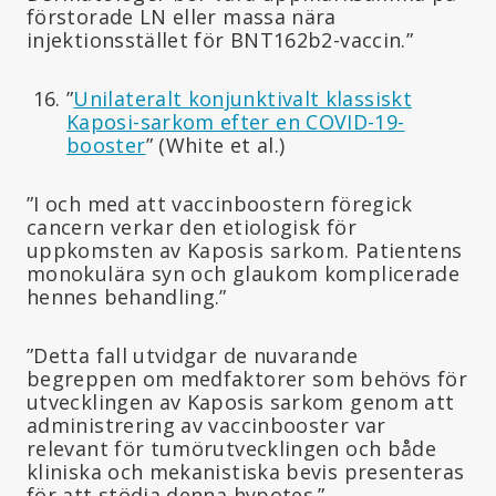
förstorade LN eller massa nära
injektionsstället för BNT162b2-vaccin.”
”
Unilateralt konjunktivalt klassiskt
Kaposi-sarkom efter en COVID-19-
booster
” (White et al.)
”I och med att vaccinboostern föregick
cancern verkar den etiologisk för
uppkomsten av Kaposis sarkom. Patientens
monokulära syn och glaukom komplicerade
hennes behandling.”
”Detta fall utvidgar de nuvarande
begreppen om medfaktorer som behövs för
utvecklingen av Kaposis sarkom genom att
administrering av vaccinbooster var
relevant för tumörutvecklingen och både
kliniska och mekanistiska bevis presenteras
för att stödja denna hypotes.”