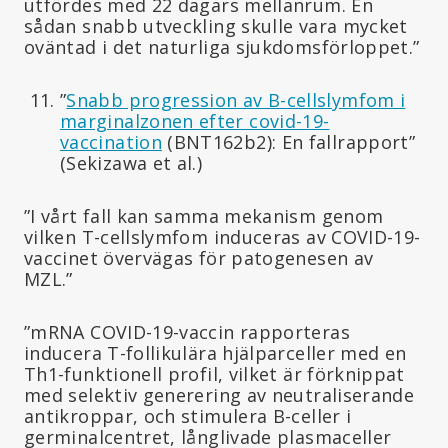
utfördes med 22 dagars mellanrum. En
sådan snabb utveckling skulle vara mycket
oväntad i det naturliga sjukdomsförloppet.”
”
Snabb progression av B-cellslymfom i
marginalzonen efter covid-19-
vaccination
(BNT162b2): En fallrapport”
(Sekizawa et al.)
”I vårt fall kan samma mekanism genom
vilken T-cellslymfom induceras av COVID-19-
vaccinet övervägas för patogenesen av
MZL.”
”mRNA COVID-19-vaccin rapporteras
inducera T-follikulära hjälparceller med en
Th1-funktionell profil, vilket är förknippat
med selektiv generering av neutraliserande
antikroppar, och stimulera B-celler i
germinalcentret, långlivade plasmaceller