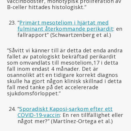
vaccinbooster, monotypisk proliferation av
B-celler hittades histologiskt.”
”
Primärt mesoteliom i hjärtat med
fulminant återkommande perikardit
: en
fallrapport” (Schwartzenberg et al.)
”Såvitt vi känner till är detta det enda andra
fallet av patologiskt bekräftad perikardit
som omvandlats till mesoteliom,17 i detta
fall inom endast 4 månader. Det är
osannolikt att en tidigare korrekt diagnos
skulle ha gjort någon klinisk skillnad i detta
fall med tanke på det accelererade
sjukdomsförloppet.”
”
Sporadiskt Kaposi-sarkom efter ett
COVID-19-vaccin
: En ren tillfällighet eller
något mer?” (Martínez-Ortega et al.)