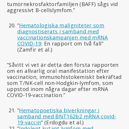
tumörnekrosfaktorfamiljen (BAFF) sågs vid
aggressivt B-cellslymfom.”
”
Hematologiska maligniteter som
diagnostiserats i samband med
vaccinationskampanjen med mRNA
COVID-19
: En rapport om två fall”
(Zamfir et al.)
”Såvitt vi vet är detta den första rapporten
om en allvarlig oral manifestation efter
vaccination, immunohistokemiskt bekräftad
som T/NK-cell non-Hodgkin-lymfom, som
uppstod inom några dagar efter mRNA
COVID-19-vaccination.”
”
Hematopoetiska biverkningar i
samband med BNT162b2 mRNA covid-
19-vaccin
” (Erdogdu et al.)
”
Indolent kutant lymfom med