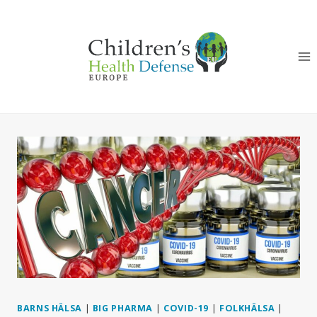
Skip
to
content
BARNS HÄLSA
|
BIG PHARMA
|
COVID-19
|
FOLKHÄLSA
|