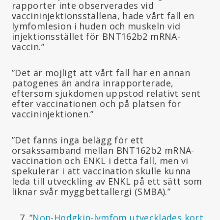
rapporter inte observerades vid
vaccininjektionsställena, hade vårt fall en
lymfomlesion i huden och muskeln vid
injektionsstället för BNT162b2 mRNA-
vaccin.”
”Det är möjligt att vårt fall har en annan
patogenes än andra inrapporterade,
eftersom sjukdomen uppstod relativt sent
efter vaccinationen och på platsen för
vaccininjektionen.”
”Det fanns inga belägg för ett
orsakssamband mellan BNT162b2 mRNA-
vaccination och ENKL i detta fall, men vi
spekulerar i att vaccination skulle kunna
leda till utveckling av ENKL på ett sätt som
liknar svår myggbettallergi (SMBA).”
”
Non-Hodgkin-lymfom utvecklades kort