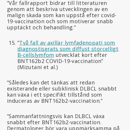
”Vår fallrapport bidrar till litteraturen
genom att beskriva utvecklingen av en
malign skada som kan uppstå efter covid-
19-vaccination och som motiverar snabb
upptäckt och behandling.”
”
Två fall av axillär lymfadenopati som
diagnostiserats som diffust storcelligt
B-cellslymfom
utvecklat kort efter
BNT162b2 COVID-19-vaccination”
(Mizutani et al.)
”Således kan det tänkas att redan
existerande eller subklinisk DLBCL snabbt
kan växa i ett specifikt tillstånd som
induceras av BNT162b2-vaccination.”
”Sammanfattningsvis kan DLBCL växa
snabbt efter BNT162b2-vaccination.
Dermatologer bör vara uppmärksamma på