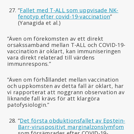
”
Fallet med T-ALL som uppvisade NK-
fenotyp efter covid-19-vaccination
”
(Yanagida et al.)
”Även om förekomsten av ett direkt
orsakssamband mellan T-ALL och COVID-19-
vaccination är oklart, kan immuniseringen
vara direkt relaterad till värdens
immunrespons.”
”Även om förhållandet mellan vaccination
och uppkomsten av detta fall är oklart, har
vi rapporterat att noggrann observation av
liknande fall krävs för att klargöra
patofysiologin.”
”
Det första obduktionsfallet av Epstein-
Barr-viruspositivt marginalzonslymfom
som försämrades efter COVID-19-