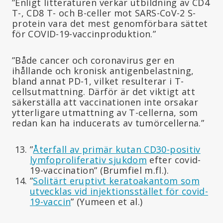
”Enligt litteraturen verkar utbildning av CD4
T-, CD8 T- och B-celler mot SARS-CoV-2 S-
protein vara det mest genomförbara sättet
för COVID-19-vaccinproduktion.”
”Både cancer och coronavirus ger en
ihållande och kronisk antigenbelastning,
bland annat PD-1, vilket resulterar i T-
cellsutmattning. Därför är det viktigt att
säkerställa att vaccinationen inte orsakar
ytterligare utmattning av T-cellerna, som
redan kan ha inducerats av tumörcellerna.”
”
Återfall av primär kutan CD30-positiv
lymfoproliferativ sjukdom
efter covid-
19-vaccination” (Brumfiel m.fl.).
”
Solitärt eruptivt keratoakantom som
utvecklas vid injektionsstället för covid-
19-vaccin
” (Yumeen et al.)