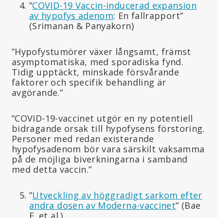
”
COVID-19 Vaccin-inducerad expansion
av hypofys adenom
: En fallrapport”
(Srimanan & Panyakorn)
”Hypofystumörer växer långsamt, främst
asymptomatiska, med sporadiska fynd.
Tidig upptäckt, minskade försvårande
faktorer och specifik behandling är
avgörande.”
”COVID-19-vaccinet utgör en ny potentiell
bidragande orsak till hypofysens förstoring.
Personer med redan existerande
hypofysadenom bör vara särskilt vaksamma
på de möjliga biverkningarna i samband
med detta vaccin.”
”
Utveckling av höggradigt sarkom efter
andra dosen av Moderna-vaccinet
” (Bae
E. et al.)