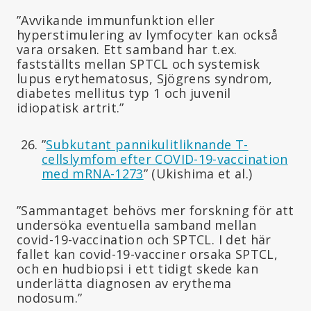
”Avvikande immunfunktion eller
hyperstimulering av lymfocyter kan också
vara orsaken. Ett samband har t.ex.
fastställts mellan SPTCL och systemisk
lupus erythematosus, Sjögrens syndrom,
diabetes mellitus typ 1 och juvenil
idiopatisk artrit.”
”
Subkutant pannikulitliknande T-
cellslymfom efter COVID-19-vaccination
med mRNA-1273
” (Ukishima et al.)
”Sammantaget behövs mer forskning för att
undersöka eventuella samband mellan
covid-19-vaccination och SPTCL. I det här
fallet kan covid-19-vacciner orsaka SPTCL,
och en hudbiopsi i ett tidigt skede kan
underlätta diagnosen av erythema
nodosum.”