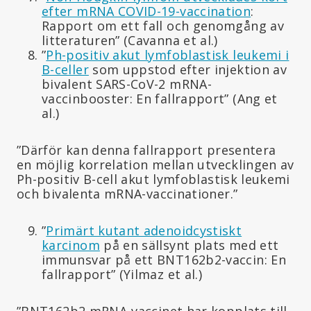
efter mRNA COVID-19-vaccination
:
Rapport om ett fall och genomgång av
litteraturen” (Cavanna et al.)
”
Ph-positiv akut lymfoblastisk leukemi i
B-celler
som uppstod efter injektion av
bivalent SARS-CoV-2 mRNA-
vaccinbooster: En fallrapport” (Ang et
al.)
”Därför kan denna fallrapport presentera
en möjlig korrelation mellan utvecklingen av
Ph-positiv B-cell akut lymfoblastisk leukemi
och bivalenta mRNA-vaccinationer.”
”
Primärt kutant adenoidcystiskt
karcinom
på en sällsynt plats med ett
immunsvar på ett BNT162b2-vaccin: En
fallrapport” (Yilmaz et al.)
”BNT162b2 mRNA-vaccinet har kopplats till