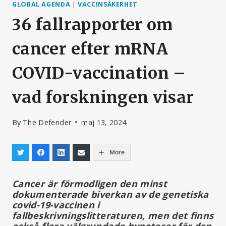
GLOBAL AGENDA
|
VACCINSÄKERHET
36 fallrapporter om
cancer efter mRNA
COVID-vaccination –
vad forskningen visar
By
The Defender
maj 13, 2024
More
Cancer är förmodligen den minst
dokumenterade biverkan av de genetiska
covid-19-vaccinen i
fallbeskrivningslitteraturen, men det finns
också flera välgrundade hypoteser för den