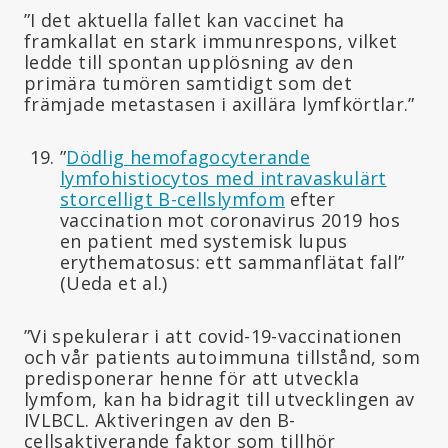
”I det aktuella fallet kan vaccinet ha
framkallat en stark immunrespons, vilket
ledde till spontan upplösning av den
primära tumören samtidigt som det
främjade metastasen i axillära lymfkörtlar.”
”
Dödlig hemofagocyterande
lymfohistiocytos med intravaskulärt
storcelligt B-cellslymfom
efter
vaccination mot coronavirus 2019 hos
en patient med systemisk lupus
erythematosus: ett sammanflätat fall”
(Ueda et al.)
”Vi spekulerar i att covid-19-vaccinationen
och vår patients autoimmuna tillstånd, som
predisponerar henne för att utveckla
lymfom, kan ha bidragit till utvecklingen av
IVLBCL. Aktiveringen av den B-
cellsaktiverande faktor som tillhör