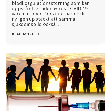
blodkoagulationsstörning som kan
uppstå efter adenovirus COVID-19-
vaccinationer. Forskare har dock
nyligen upptäckt att samma
sjukdomsbild också…
STUDIE
READ MORE
VISAR
VACCININDUCERAD
BLODPROPPSSJUKDOM
ÄVEN
UTLÖSES
AV
INFEKTIONER,
MEN
INTE
COVID