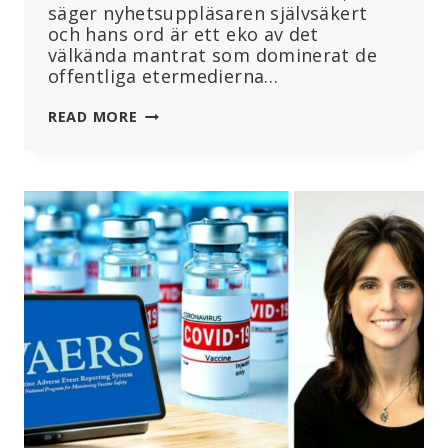
säger nyhetsuppläsaren självsäkert
och hans ord är ett eko av det
välkända mantrat som dominerat de
offentliga etermedierna…
FILM
READ MORE
KROSSAR
”SÄKERT
OCH
EFFEKTIVT”-
MANTRAT,
AVSLÖJAR
LÄKEMEDELBOLAGENS
LÖGNER
OM
COVID-
SPRUTOR