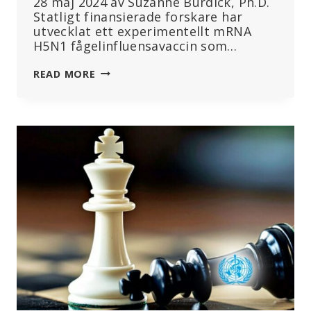
28 maj 2024 av Suzanne Burdick, Ph.D.
Statligt finansierade forskare har
utvecklat ett experimentellt mRNA
H5N1 fågelinfluensavaccin som…
NIH-
READ MORE
FINANSIERADE
FORSKARE
UTVECKLAR
MRNA-
VACCIN
MOT
FÅGELINFLUENSA
”FÖR
ATT
FÖRHINDRA
MÄNSKLIGA
INFEKTIONER”