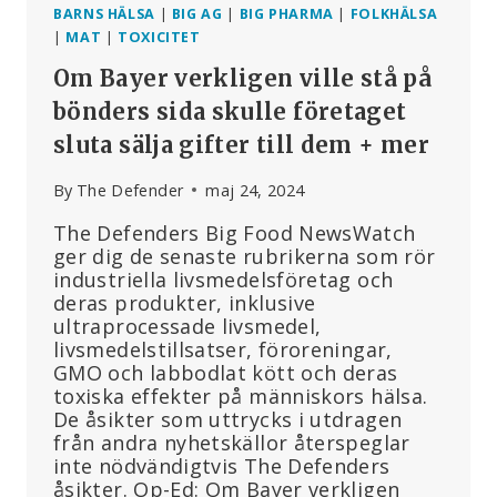
BARNS HÄLSA
|
BIG AG
|
BIG PHARMA
|
FOLKHÄLSA
|
MAT
|
TOXICITET
Om Bayer verkligen ville stå på
bönders sida skulle företaget
sluta sälja gifter till dem + mer
By
The Defender
maj 24, 2024
The Defenders Big Food NewsWatch
ger dig de senaste rubrikerna som rör
industriella livsmedelsföretag och
deras produkter, inklusive
ultraprocessade livsmedel,
livsmedelstillsatser, föroreningar,
GMO och labbodlat kött och deras
toxiska effekter på människors hälsa.
De åsikter som uttrycks i utdragen
från andra nyhetskällor återspeglar
inte nödvändigtvis The Defenders
åsikter. Op-Ed: Om Bayer verkligen