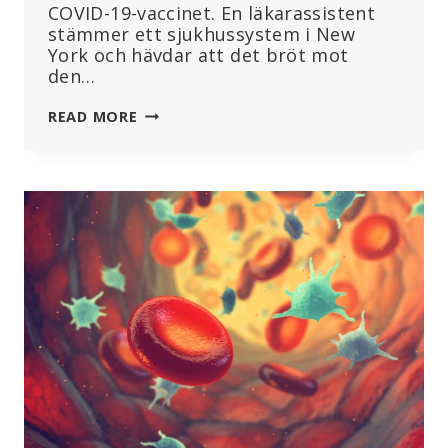
COVID-19-vaccinet. En läkarassistent
stämmer ett sjukhussystem i New
York och hävdar att det bröt mot
den…
ANSTÄLLD
READ MORE
STÄMMER
SJUKHUS
SOM
AVSKEDADE
HENNE
FÖR
ATT
HA
RAPPORTERAT
SKADOR
ORSAKADE
AV
COVID-
19-
VACCIN