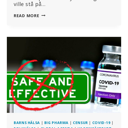
ville stå på…
OM
READ MORE
BAYER
VERKLIGEN
VILLE
STÅ
PÅ
BÖNDERS
SIDA
SKULLE
FÖRETAGET
SLUTA
SÄLJA
GIFTER
TILL
DEM
+
MER
BARNS HÄLSA
|
BIG PHARMA
|
CENSUR
|
COVID-19
|