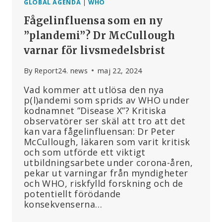
GLOBAL AGENDA
|
WHO
Fågelinfluensa som en ny
”plandemi”? Dr McCullough
varnar för livsmedelsbrist
By
Report24. news
maj 22, 2024
Vad kommer att utlösa den nya
p(l)andemi som sprids av WHO under
kodnamnet ”Disease X”? Kritiska
observatörer ser skäl att tro att det
kan vara fågelinfluensan: Dr Peter
McCullough, läkaren som varit kritisk
och som utförde ett viktigt
utbildningsarbete under corona-åren,
pekar ut varningar från myndigheter
och WHO, riskfylld forskning och de
potentiellt förödande
konsekvenserna…