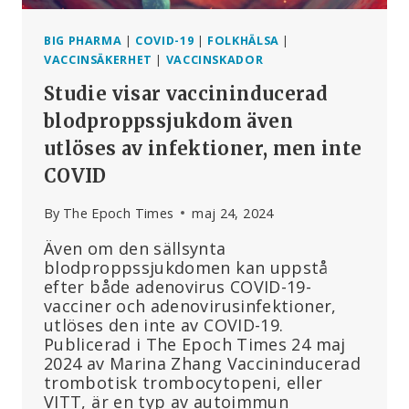
TILL
VAERS
BIG PHARMA
|
COVID-19
|
FOLKHÄLSA
|
VACCINSÄKERHET
|
VACCINSKADOR
Studie visar vaccininducerad
blodproppssjukdom även
utlöses av infektioner, men inte
COVID
By
The Epoch Times
maj 24, 2024
Även om den sällsynta
blodproppssjukdomen kan uppstå
efter både adenovirus COVID-19-
vacciner och adenovirusinfektioner,
utlöses den inte av COVID-19.
Publicerad i The Epoch Times 24 maj
2024 av Marina Zhang Vaccininducerad
trombotisk trombocytopeni, eller
VITT, är en typ av autoimmun