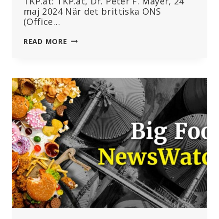
TKP.at: TKP.at, Dr. Peter F. Mayer, 24
maj 2024 När det brittiska ONS
(Office…
VACCINERADE
READ MORE
PERSONER
KATEGORISERAS
SOM
OVACCINERADE:
DETTA
VISAR
HUR
STUDIER
OCH
STATISTIK
FÖRFALSKADES