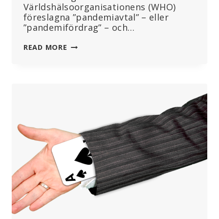
Världshälsoorganisationens (WHO)
föreslagna ”pandemiavtal” – eller
”pandemifördrag” – och…
”FÖRDRAGET
READ MORE
ÄR
KÖRT”:
WHO:S
PANDEMIFÖRDRAG
MISSLYCKAS,
ÅTMINSTONE
FÖR
TILLFÄLLET