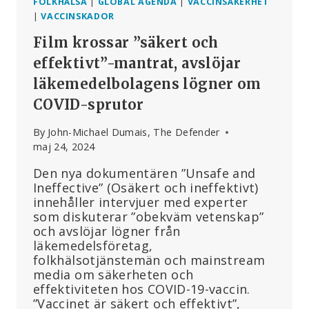
FOLKHÄLSA
|
GLOBAL AGENDA
|
VACCINSÄKERHET
|
VACCINSKADOR
Film krossar ”säkert och
effektivt”-mantrat, avslöjar
läkemedelbolagens lögner om
COVID-sprutor
By
John-Michael Dumais, The Defender
maj 24, 2024
Den nya dokumentären ”Unsafe and
Ineffective” (Osäkert och ineffektivt)
innehåller intervjuer med experter
som diskuterar ”obekväm vetenskap”
och avslöjar lögner från
läkemedelsföretag,
folkhälsotjänstemän och mainstream
media om säkerheten och
effektiviteten hos COVID-19-vaccin.
”Vaccinet är säkert och effektivt”,