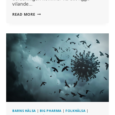
vilande…
PFIZER-
READ MORE
KONSPIRATION:
FÖRUNDERSÖKNINGEN
MOT
LEYEN
LÄGGS
PÅ
IS
BARNS HÄLSA
|
BIG PHARMA
|
FOLKHÄLSA
|