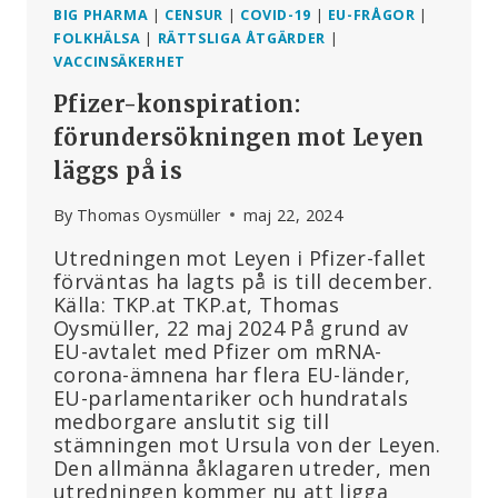
BIG PHARMA
|
CENSUR
|
COVID-19
|
EU-FRÅGOR
|
FOLKHÄLSA
|
RÄTTSLIGA ÅTGÄRDER
|
VACCINSÄKERHET
Pfizer-konspiration:
förundersökningen mot Leyen
läggs på is
By
Thomas Oysmüller
maj 22, 2024
Utredningen mot Leyen i Pfizer-fallet
förväntas ha lagts på is till december.
Källa: TKP.at TKP.at, Thomas
Oysmüller, 22 maj 2024 På grund av
EU-avtalet med Pfizer om mRNA-
corona-ämnena har flera EU-länder,
EU-parlamentariker och hundratals
medborgare anslutit sig till
stämningen mot Ursula von der Leyen.
Den allmänna åklagaren utreder, men
utredningen kommer nu att ligga