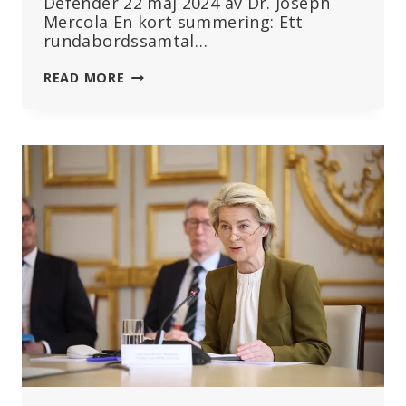
Defender 22 maj 2024 av Dr. Joseph
Mercola En kort summering: Ett
rundabordssamtal…
OVACCINERADE
READ MORE
BARN
ÄR
FRISKARE
ÄN
VACCINERADE
–
VARFÖR
UTREDER
INTE
FOLKHÄLSOMYNDIGHETER?