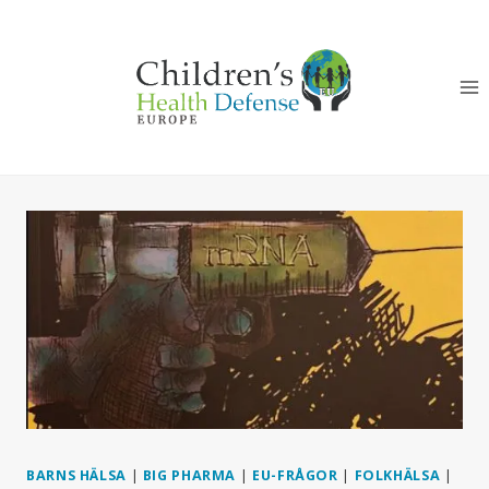
Skip
to
content
BARNS HÄLSA
|
BIG PHARMA
|
EU-FRÅGOR
|
FOLKHÄLSA
|