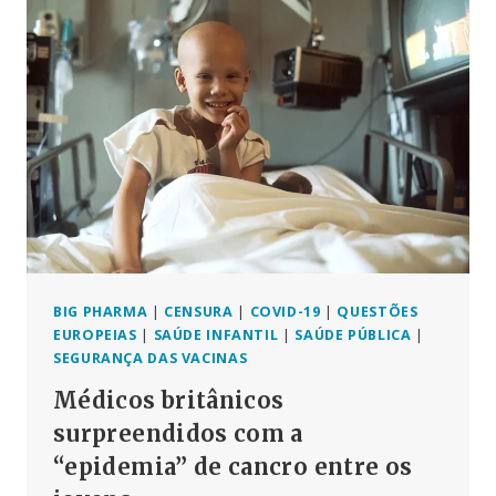
DA
“COVID”
SÃO
FALSOS!
NÃO
HOUVE
PANDEMIA!
BIG PHARMA
|
CENSURA
|
COVID-19
|
QUESTÕES
EUROPEIAS
|
SAÚDE INFANTIL
|
SAÚDE PÚBLICA
|
SEGURANÇA DAS VACINAS
Médicos britânicos
surpreendidos com a
“epidemia” de cancro entre os