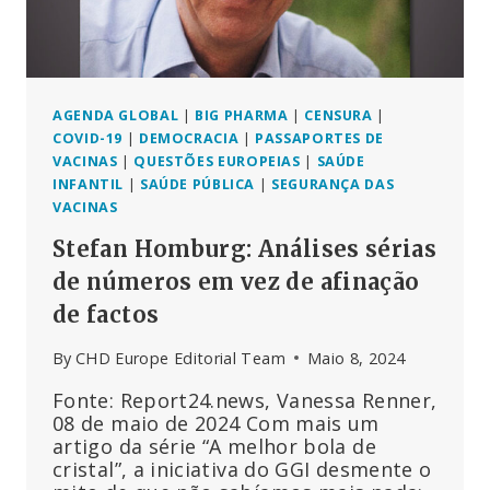
É
QUE
AS
AGÊNCIAS
DE
SAÚDE
AGENDA GLOBAL
|
BIG PHARMA
|
CENSURA
|
PÚBLICA
COVID-19
|
DEMOCRACIA
|
PASSAPORTES DE
NÃO
VACINAS
|
QUESTÕES EUROPEIAS
|
SAÚDE
ESTÃO
INFANTIL
|
SAÚDE PÚBLICA
|
SEGURANÇA DAS
A
VACINAS
INVESTIGAR?
Stefan Homburg: Análises sérias
de números em vez de afinação
de factos
By
CHD Europe Editorial Team
Maio 8, 2024
Fonte: Report24.news, Vanessa Renner,
08 de maio de 2024 Com mais um
artigo da série “A melhor bola de
cristal”, a iniciativa do GGI desmente o