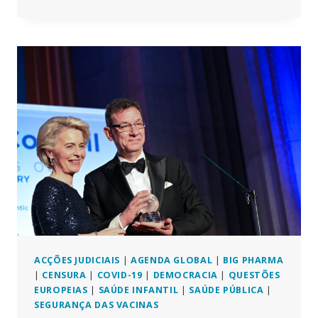
NO
PARLAMENTO
ACENDE
SOBRE
EXCESSO
DE
MORTES
E
PREOCUPAÇÕES
COM
A
SEGURANÇA
DAS
VACINAS
ACÇÕES JUDICIAIS
|
AGENDA GLOBAL
|
BIG PHARMA
|
CENSURA
|
COVID-19
|
DEMOCRACIA
|
QUESTÕES
EUROPEIAS
|
SAÚDE INFANTIL
|
SAÚDE PÚBLICA
|
SEGURANÇA DAS VACINAS