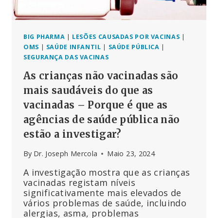
À
DOS
NÃO
VACINADOS,
BIG PHARMA
|
LESÕES CAUSADAS POR VACINAS
|
SEGUNDO
OMS
|
SAÚDE INFANTIL
|
SAÚDE PÚBLICA
|
O
SEGURANÇA DAS VACINAS
ESTUDO
As crianças não vacinadas são
mais saudáveis do que as
vacinadas – Porque é que as
agências de saúde pública não
estão a investigar?
By
Dr. Joseph Mercola
Maio 23, 2024
A investigação mostra que as crianças
vacinadas registam níveis
significativamente mais elevados de
vários problemas de saúde, incluindo
alergias, asma, problemas