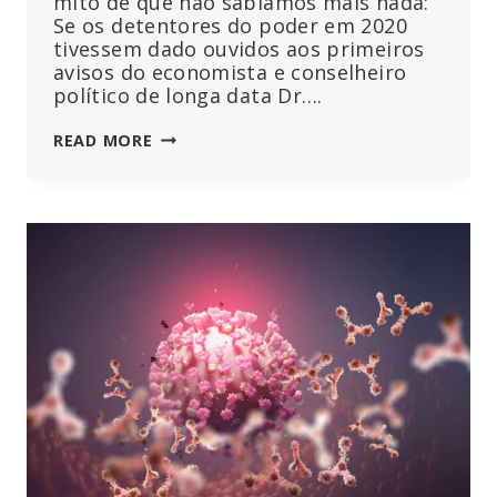
mito de que não sabíamos mais nada:
Se os detentores do poder em 2020
tivessem dado ouvidos aos primeiros
avisos do economista e conselheiro
político de longa data Dr….
STEFAN
READ MORE
HOMBURG:
ANÁLISES
SÉRIAS
DE
NÚMEROS
EM
VEZ
DE
AFINAÇÃO
DE
FACTOS