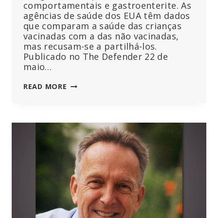
comportamentais e gastroenterite. As
agências de saúde dos EUA têm dados
que comparam a saúde das crianças
vacinadas com a das não vacinadas,
mas recusam-se a partilhá-los.
Publicado no The Defender 22 de
maio…
AS
READ MORE
CRIANÇAS
NÃO
VACINADAS
SÃO
MAIS
SAUDÁVEIS
DO
QUE
AS
VACINADAS
–
PORQUE