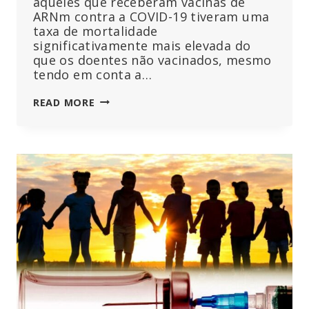
aqueles que receberam vacinas de
ARNm contra a COVID-19 tiveram uma
taxa de mortalidade
significativamente mais elevada do
que os doentes não vacinados, mesmo
tendo em conta a…
OS
READ MORE
DOENTES
VACINADOS
CONTRA
A
COVID-
19
MORRERAM
A
UMA
TAXA
QUASE
DUAS
VEZES
SUPERIOR