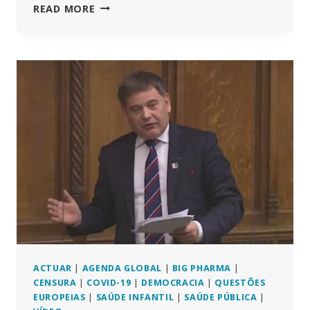
TEORIA
READ MORE
DO
TERRENO
VS.
TEORIA
DOS
GERMES
–
UM
NOVO
OLHAR
SOBRE
UM
VELHO
PRINCÍPIO
ACTUAR
|
AGENDA GLOBAL
|
BIG PHARMA
|
CENSURA
|
COVID-19
|
DEMOCRACIA
|
QUESTÕES
EUROPEIAS
|
SAÚDE INFANTIL
|
SAÚDE PÚBLICA
|