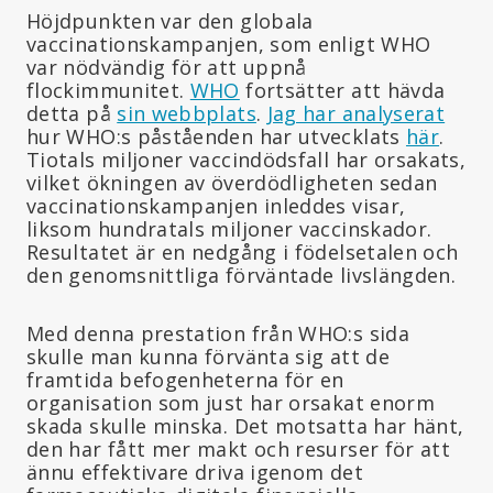
Höjdpunkten var den globala
vaccinationskampanjen, som enligt WHO
var nödvändig för att uppnå
flockimmunitet.
WHO
fortsätter att hävda
detta på
sin webbplats
.
Jag har analyserat
hur WHO:s påståenden har utvecklats
här
.
Tiotals miljoner vaccindödsfall har orsakats,
vilket ökningen av överdödligheten sedan
vaccinationskampanjen inleddes visar,
liksom hundratals miljoner vaccinskador.
Resultatet är en nedgång i födelsetalen och
den genomsnittliga förväntade livslängden.
Med denna prestation från WHO:s sida
skulle man kunna förvänta sig att de
framtida befogenheterna för en
organisation som just har orsakat enorm
skada skulle minska. Det motsatta har hänt,
den har fått mer makt och resurser för att
ännu effektivare driva igenom det