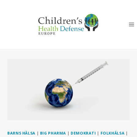
Skip
to
content
BARNS HÄLSA
|
BIG PHARMA
|
DEMOKRATI
|
FOLKHÄLSA
|