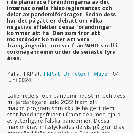
i de planerade förändringarna av det
internationella hälsoreglementet och
delar av pandemifördraget. Sedan dess
har det pågått en debatt om vilka
negativa effekter dessa förändringar
kommer att ha. Den som tror att
motståndet kommer att vara
framgångsrikt bortser från WHO:s roll i
coronapandemin under de senaste fyra
åren.
Källa: TKP.at:
TKP.at, Dr Peter F. Mayer
, 04
juni 2024
Läkemedels- och pandemiindustrin och dess
miljardärägare lade 2022 fram ett
maximiprogram som skulle ha gett dem
stor handlingsfrihet i framtiden med hjälp
av ytterligare falska pandemier. Dessa
maximikrav misslyckades delvis på grund av
motstånd från det globala Syd och det