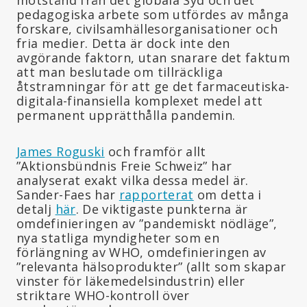
pedagogiska arbete som utfördes av många
forskare, civilsamhällesorganisationer och
fria medier. Detta är dock inte den
avgörande faktorn, utan snarare det faktum
att man beslutade om tillräckliga
åtstramningar för att ge det farmaceutiska-
digitala-finansiella komplexet medel att
permanent upprätthålla pandemin.
James Roguski
och framför allt
”Aktionsbündnis Freie Schweiz” har
analyserat exakt vilka dessa medel är.
Sander-Faes har
rapporterat
om detta i
detalj
här
. De viktigaste punkterna är
omdefinieringen av ”pandemiskt nödläge”,
nya statliga myndigheter som en
förlängning av WHO, omdefinieringen av
”relevanta hälsoprodukter” (allt som skapar
vinster för läkemedelsindustrin) eller
striktare WHO-kontroll över