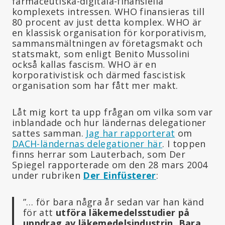
farmaceutiska-digitala-finansiella
komplexets intressen. WHO finansieras till
80 procent av just detta komplex. WHO är
en klassisk organisation för korporativism,
sammansmältningen av företagsmakt och
statsmakt, som enligt Benito Mussolini
också kallas fascism. WHO är en
korporativistisk och därmed fascistisk
organisation som har fått mer makt.
Låt mig kort ta upp frågan om vilka som var
inblandade och hur ländernas delegationer
sattes samman.
Jag har rapporterat
om
DACH-ländernas delegationer här
. I toppen
finns herrar som Lauterbach, som Der
Spiegel rapporterade om den 28 mars 2004
under rubriken
Der Einfüsterer
:
”… för bara några år sedan var han känd
för att
utföra läkemedelsstudier på
uppdrag av läkemedelsindustrin. Bara