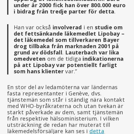
under år 2000 fick han över 800.000 euro
i bidrag från tredje parter för detta
.
Han var också
involverad
i en
studie om
det fettsänkande läkemedlet Lipobay –
det läkemedel som tillverkaren Bayer
drog tillbaka från marknaden 2001 på
grund av dödsfall
.
Lauterbach var lika
omedveten
om de tidiga
indikationerna
på att Lipobay var potentiellt farligt
som hans klienter
var.”
En stor del av ledamöterna var ländernas
fasta representanter i Genève, dvs.
tjänstemän som står i ständig nära kontakt
med WHO-byråkraterna och utan tvekan är
starkt påverkade av dem, samt tjänstemän
från respektive hälsoministerium. I vilken
utsträckning de redan har muterat till
läkemedelsförsäljare kan ses i
detta