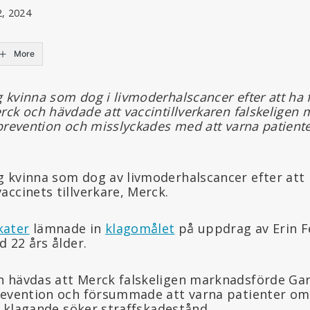
2, 2024
More
kvinna som dog i livmoderhalscancer efter att ha f
ck och hävdade att vaccintillverkaren falskeligen
prevention och misslyckades med att varna patient
 kvinna som dog av livmoderhalscancer efter att 
ccinets tillverkare, Merck.
kater
lämnade in
klagomålet
på uppdrag av Erin F
d 22 års ålder.
 hävdas att Merck falskeligen marknadsförde Gar
revention och försummade att varna patienter om
De klagande söker straffskadestånd.