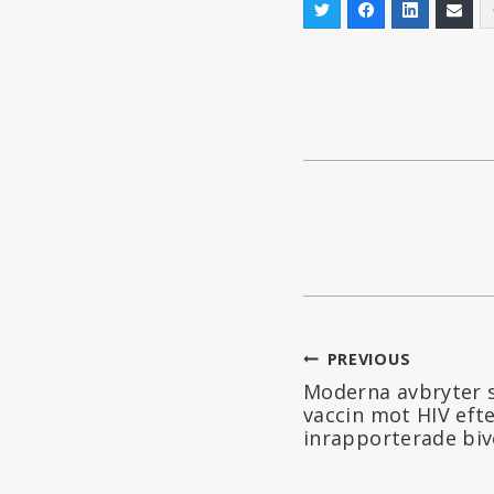
Inläggsnavi
PREVIOUS
Moderna avbryter 
vaccin mot HIV efte
inrapporterade biv