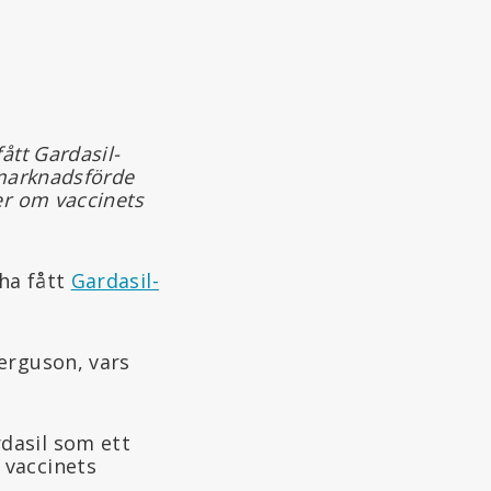
ått Gardasil-
 marknadsförde
er om vaccinets
ha fått
Gardasil-
erguson, vars
dasil som ett
 vaccinets