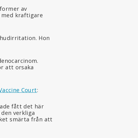
 former av
 med kraftigare
hudirritation. Hon
denocarcinom.
ör att orsaka
Vaccine Court
:
hade fått det här
 den verkliga
ket smärta från att