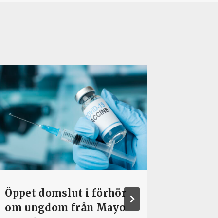
Öppet domslut i förhör
Förtyd
om ungdom från Mayo
social