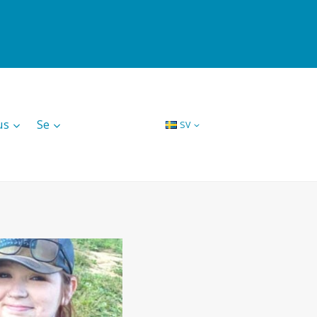
us
Se
SV