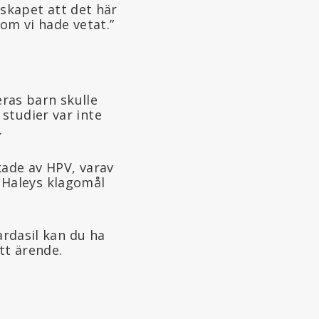
udskapet att det här
 om vi hade vetat.”
eras barn skulle
studier var inte
.
kade av HPV, varav
 i Haleys klagomål
ardasil kan du ha
tt ärende.