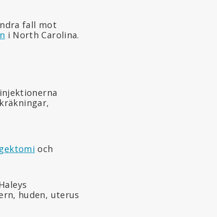
andra fall mot
en
i North Carolina.
 injektionerna
kräkningar,
ngektomi
och
Haleys
vern, huden, uterus