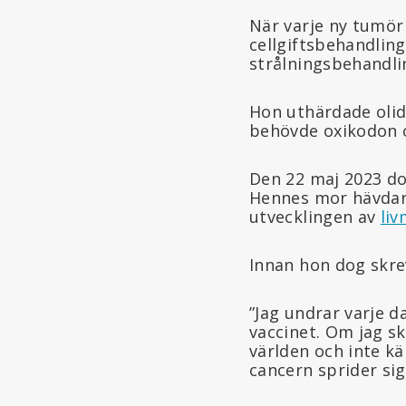
När varje ny tumör
cellgiftsbehandlin
strålningsbehandli
Hon uthärdade olidl
behövde oxikodon o
Den 22 maj 2023 d
Hennes mor hävdar 
utvecklingen av
li
Innan hon dog skrev
”Jag undrar varje d
vaccinet. Om jag sk
världen och inte k
cancern sprider sig