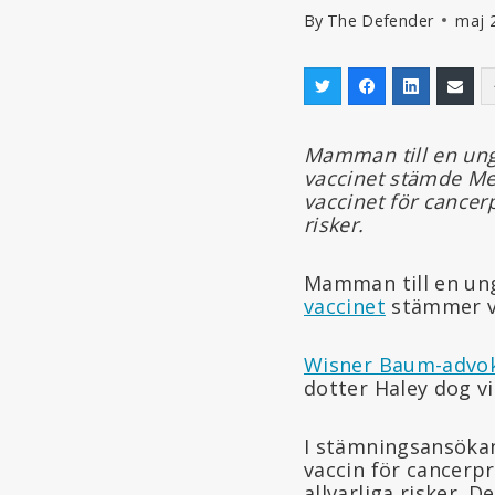
By
The Defender
maj 
Mamman till en ung 
vaccinet stämde Mer
vaccinet för cancer
risker.
Mamman till en ung
vaccinet
stämmer va
Wisner Baum-advo
dotter Haley dog vi
I stämningsansökan
vaccin för cancerp
allvarliga risker. 