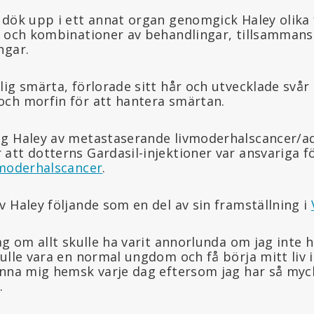
 dök upp i ett annat organ genomgick Haley olika
g och kombinationer av behandlingar, tillsammans
ngar.
ig smärta, förlorade sitt hår och utvecklade svår 
ch morfin för att hantera smärtan.
og Haley av metastaserande livmoderhalscancer/a
att dotterns Gardasil-injektioner var ansvariga f
vmoderhalscancer
.
 Haley följande som en del av sin framställning i
ag om allt skulle ha varit annorlunda om jag inte 
ulle vara en normal ungdom och få börja mitt liv i
änna mig hemsk varje dag eftersom jag har så myc
.