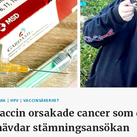
RMA
|
HPV
|
VACCINSÄKERHET
vaccin orsakade cancer som
 hävdar stämningsansökan