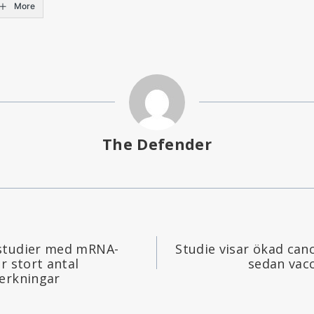
More
The Defender
gering
studier med mRNA-
Studie visar ökad can
r stort antal
sedan vac
erkningar