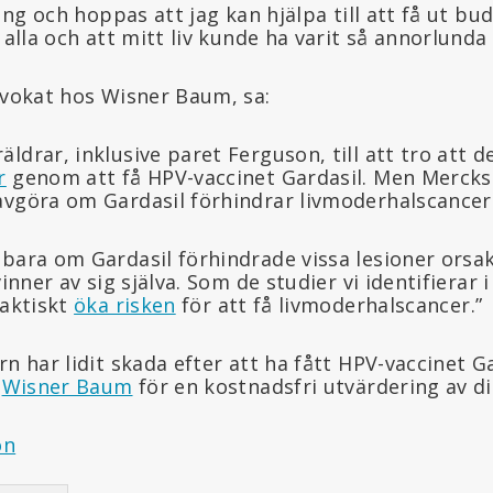
 ung och hoppas att jag kan hjälpa till att få ut b
r alla och att mitt liv kunde ha varit så annorlunda
dvokat hos Wisner Baum, sa:
ldrar, inklusive paret Ferguson, till att tro att d
r
genom att få HPV-vaccinet Gardasil. Men Mercks 
avgöra om Gardasil förhindrar livmoderhalscancer
 bara om Gardasil förhindrade vissa lesioner orsa
vinner av sig själva. Som de studier vi identifierar
faktiskt
öka risken
för att få livmoderhalscancer.”
rn har lidit skada efter att ha fått HPV-vaccinet G
k
Wisner Baum
för en kostnadsfri utvärdering av di
on