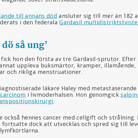
lande till annans död
ansluter sig till mer än 182 
derats i den federala
Gardasil multidistriktstvist
e dö så ung
’
 fick hon den första av tre Gardasil-sprutor. Efter
annat uppleva buksmärtor, kramper, illamående, 
r och rikliga menstruationer.
diagnostiserade läkare Haley med metastaserande
ocarcinom
i livmoderhalsen. Hon genomgick
salpi
ranspositionskirurgi
.
 också hennes cancer med cellgift och strålning. 
fortsatte dock att utvecklas och spred sig till le
lymfkörtlarna.