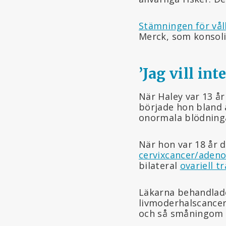
Stämningen för vål
Merck, som konsoli
’Jag vill int
När Haley var 13 år
började hon bland 
onormala blödninga
När hon var 18 år 
cervixcancer/aden
bilateral
ovariell t
Läkarna behandlade
livmoderhalscancer 
och så småningom 