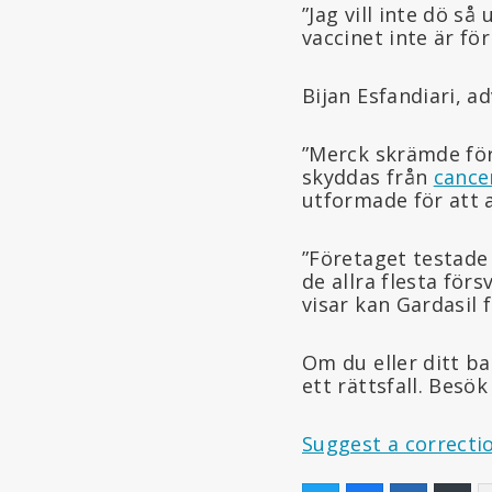
”Jag vill inte dö så
vaccinet inte är fö
Bijan Esfandiari, a
”Merck skrämde förä
skyddas från
cance
utformade för att 
”Företaget testade
de allra flesta förs
visar kan Gardasil 
Om du eller ditt ba
ett rättsfall. Besö
Suggest a correcti