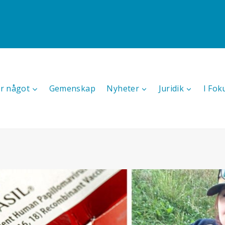
r något
Gemenskap
Nyheter
Juridik
I Fok