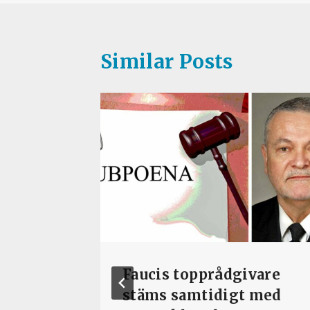
Similar Posts
Faucis topprådgivare
ina
stäms samtidigt med